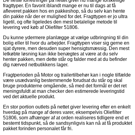
De fleste forretninger på nettet giver nu mange forskellige
fragttyper. En favorit iblandt mange er nu til dags at få
afleveret pakken hos en pakkeshop, så du selv kan hente
din pakke når der er mulighed for det. Fragttypen er jo ultra
ligetil, og ofte ligeledes den mest betalelige metode til
levering ved køb af Oliefilter 51806.
Du kunne ydermere planlægge at vælge udbringning til din
bolig eller til hvor du arbejder. Fragttypen viser sig gerne en
sjat dyrere, men desuden super hensigtsmæssig. Den mest
letkøbte løsning kan ikke benægtes at være at du selv
henter pakken, men dette står og falder med at du befinder
dig nærved netbutikkens lager.
Fragtperioden på Motor og trailertilbehør kan i nogle tilfælde
være usædvanlig bestemmende forudsat du står og skal
bruge produkterne omgående, så med det formål er det ret
meningsfuldt at man checker den estimerede leveringstid
ved det aktuelle produkt.
En stor portion outlets på nettet giver levering efter en enkelt
hverdag på mange af deres varer, eksempelvis Oliefilter
51806, som afhænger af at orden realiseres tidligere end et
bestemt tidspunkt, så de sandsynligvis kan nå at få produktet
pakket forinden personalet får fri.