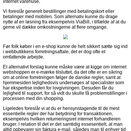
internet varehuse.
Vi foreslår generelt bestillinger med betalingskort eller
betalinger med mobilen. Som alternativ kunne du drage
nytte af en løsning fra eksempelvis ViaBill, i tilfælde af at du
gerne vil dække omkostningerne af flere omgange.
Før folk køber i en e-shop kunne de helt sikkert sætte sig ind
i webbutikkens forretningsaftale, det er dog ofte et
omfattende arbejde.
Et alternativt forslag kunne måske være at kigge om internet
webshoppen er e-mærke tilsluttet, da det ofte er en sikring
om at online forretningen følger de danske regler, samt at
hjemmesiden lejlighedsvis undersøges af specialister som
har ekspertise inden for lovgivningen. Desuden får du
lejlighed til support, for så vidt du skulle få problemstillinger i
processen med din shopping.
Ligeledes foreslår vi at du er hensynstagende til de mest
essentielle regler der har betydning for transaktionen,
eksempelvis hvilken returneringsret internet forhandleren
bruger. I relation til det er det samtidig essesentielt, at man
altid opbevarer sin faktura e-mail, således man til enhver tid