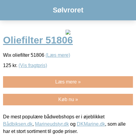
Sølvroret
Oliefilter 51806
Wix oliefilter 51806
(Læs mere)
125
kr.
(Vis fragtpris)
Læs mere »
Køb nu »
De mest populære bådwebshops er i øjeblikket
Bådbiksen.dk
,
Marineudstyr.dk
og
DKMarine.dk
, som alle
har et stort sortiment til gode priser.