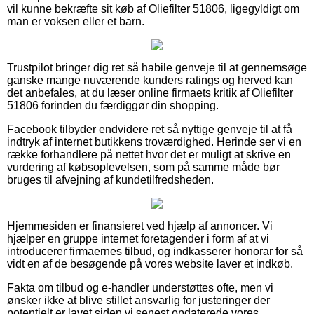
vil kunne bekræfte sit køb af Oliefilter 51806, ligegyldigt om
man er voksen eller et barn.
Trustpilot bringer dig ret så habile genveje til at gennemsøge
ganske mange nuværende kunders ratings og herved kan
det anbefales, at du læser online firmaets kritik af Oliefilter
51806 forinden du færdiggør din shopping.
Facebook tilbyder endvidere ret så nyttige genveje til at få
indtryk af internet butikkens troværdighed. Herinde ser vi en
række forhandlere på nettet hvor det er muligt at skrive en
vurdering af købsoplevelsen, som på samme måde bør
bruges til afvejning af kundetilfredsheden.
Hjemmesiden er finansieret ved hjælp af annoncer. Vi
hjælper en gruppe internet foretagender i form af at vi
introducerer firmaernes tilbud, og indkasserer honorar for så
vidt en af de besøgende på vores website laver et indkøb.
Fakta om tilbud og e-handler understøttes ofte, men vi
ønsker ikke at blive stillet ansvarlig for justeringer der
potentielt er lavet siden vi senest opdaterede vores