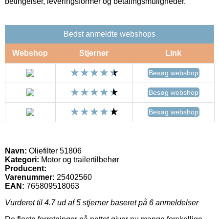
betingelser, leveringsformer og betalingsmuligheder.
Bedst anmeldte webshops
Webshop
Stjerner
Link
Besøg webshop
Besøg webshop
Besøg webshop
Navn:
Oliefilter 51806
Kategori:
Motor og trailertilbehør
Producent:
Varenummer:
25402560
EAN:
765809518063
Vurderet til
4.7
ud af 5 stjerner baseret på
6
anmeldelser