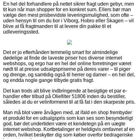
En hel del forhandlere på nettet sikrer fragt uden gebyr, men
tit kun når man shopper for en konkret sum. Ellers bør man
vælge den mest prisbevidste leveringsmulighed, som ofte –
uden hensyn til om du bor i Viborg, Hobro eller Skagen – vil
blive at få fragtmanden til at levere din pakke til et
udleveringssted.
Det er jo efterhånden temmelig smart for almindelige
dødelige at finde de laveste priser hos diverse internet
webshops, og ergo har en hel del online forretninger været
nødt til at presse udsalgspriserne på deres varer – til piger
og drenge, og samtidig også til herrer og damer – en hel del,
og endda nogle gange tilbyde gratis fragt.
Det kan trods alt blive indbringende at besigtige et par e-
handler efter tilbud på Oliefilter 51806 inden du bestiller,
således at du er velinformeret til at få fat i den skarpeste pris.
Man må blot være årvågen med, at ifald en shop frembyder
et produkt for en udsalgspris som kan ses som besynderligt
god, bør det undertiden være et kendetegn på en uægte
internet webshop. Kortbetalinger er heldigvis omfavnet af en
orden, hvilket beskytter dig som køber overfor bedrageriske