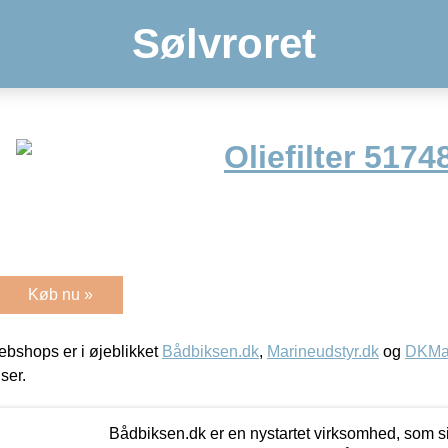
Sølvroret
Oliefilter 5174
Køb nu »
bshops er i øjeblikket
Bådbiksen.dk
,
Marineudstyr.dk
og
DKMar
iser.
Bådbiksen.dk er en nystartet virksomhed, som si