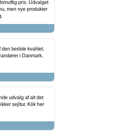
fornuftig pris. Udvalget
u, men nye produkter
g.
den bedste kvalitet.
erandører i Danmark.
de udvalg af alt det
kker sejltur. Klik her