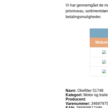
Vi har gennemgået de mes
prisniveau, sortimentstø
betalingsmuligheder.
Websh
Navn:
Oliefilter 51748
Kategori:
Motor og traile
Producent:
Varenummer:
3469797
EAN:
765809517486