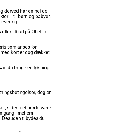
og derved har en hel del
er – til børn og babyer,
levering.
er tilbud på Oliefilter
spris som anses for
 med kort er dog dækket
 kan du bruge en løsning
ningsbetingelser, dog er
et, siden det burde være
 en gang i mellem
 Desuden tilbydes du