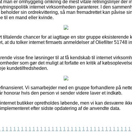
at man er omhyggelig omkring de mest vitale retningslinjer der i
tningspolitik internet virksomheden garanterer. I den sammenh
d beholder sin ordrekvittering, så man fremadrettet kan påvise sin 
 til en mand eller kvinde.
ivt tiltalende chancer for at iagttage en stor gruppe eksisterend
t, at du tolker internet firmaets anmeldelser af Oliefilter 51748 
rende visse fine løsninger til at få kendskab til internet virks
omheder som gør det muligt at forfatte en kritik af købsoplevelsen
veje kundetilfredsheden.
finansieret. Vi samarbejder med en gruppe forhandlere på nettet
r honorar hvis den person vi sender videre laver et indkøb.
nternet butikker opretholdes løbende, men vi kan desværre ikk
r implementeret efter sidste opdatering af de anvendte data.
1
1
1
1
1
1
1
1
1
1
1
1
1
1
1
1
1
1
1
1
1
1
1
1
1
1
1
1
1
1
1
1
1
1
1