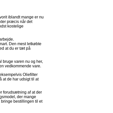
avorit iblandt mange er nu
kter præcis når det
dst kostelige
 arbejde.
mart. Den mest letkøbte
ed at du er tæt på
kal bruge varen nu og her,
å den vedkommende vare.
eksempelvis Oliefilter
t de har udsigt til at
r forudsætning af at der
ingsmodel, der mange
ringe bestillingen til et