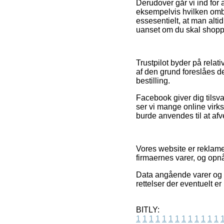
Derudover går vi ind for 
eksempelvis hvilken omby
essesentielt, at man alti
uanset om du skal shoppe
Trustpilot byder på relat
af den grund foreslåes de
bestilling.
Facebook giver dig tilsva
ser vi mange online virks
burde anvendes til at af
Vores website er reklame
firmaernes varer, og opnå
Data angående varer og i
rettelser der eventuelt e
BITLY:
1
1
1
1
1
1
1
1
1
1
1
1
1