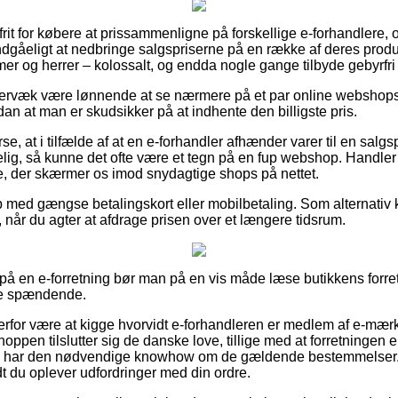
rit for købere at prissammenligne på forskellige e-forhandlere, 
gåeligt at nedbringe salgspriserne på en række af deres produkt
mer og herrer – kolossalt, og endda nogle gange tilbyde gebyrfri 
rvæk være lønnende at se nærmere på et par online webshops eft
an at man er skudsikker på at indhente den billigste pris.
se, at i tilfælde af at en e-forhandler afhænder varer til en salg
ig, så kunne det ofte være et tegn på en fup webshop. Handler
je, der skærmer os imod snydagtige shops på nettet.
b med gængse betalingskort eller mobilbetaling. Som alternativ
 når du agter at afdrage prisen over et længere tidsrum.
å en e-forretning bør man på en vis måde læse butikkens forret
ere spændende.
for være at kigge hvorvidt e-forhandleren er medlem af e-mærk
oppen tilslutter sig de danske love, tillige med at forretningen
om har den nødvendige knowhow om de gældende bestemmelser.
vidt du oplever udfordringer med din ordre.