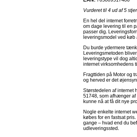
Vurderet til
4
ud af 5 stje
En hel del internet forre
om dage levering til en p
passer dig. Leveringsfor
leveringsmodel ved køb a
Du burde ydermere tænke o
Leveringsmetoden bliver 
leveringstype vil dog alt
internet virksomhedens t
Fragttiden på Motor og tra
og herved er det øjensyn
Størstedelen af internet 
51748, som afhænger af at
kunne nå at få dit nye pr
Nogle enkelte internet we
købes for en fastsat pri
gange – hvad end du befin
udleveringssted.