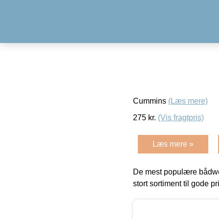
Cummins
(Læs mere)
275
kr.
(Vis fragtpris)
Læs mere »
De mest populære bådwe
stort sortiment til gode pr