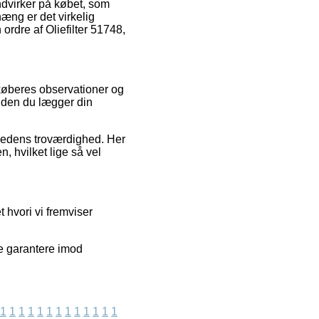
ndvirker på købet, som
æng er det virkelig
ordre af Oliefilter 51748,
e køberes observationer og
inden du lægger din
omhedens troværdighed. Her
, hvilket lige så vel
 hvori vi fremviser
e garantere imod
1
1
1
1
1
1
1
1
1
1
1
1
1