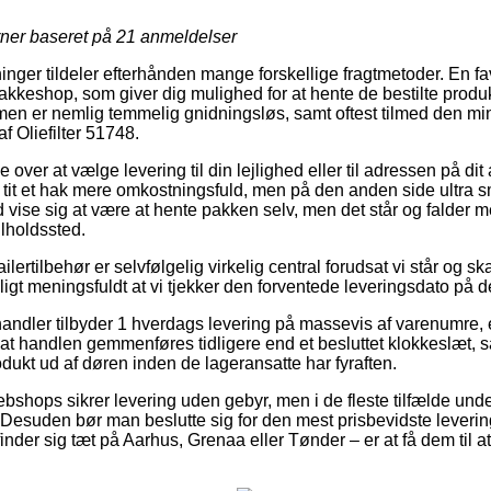
rner baseret på
21
anmeldelser
tninger tildeler efterhånden mange forskellige fragtmetoder. En f
akkeshop, som giver dig mulighed for at hente de bestilte produ
men er nemlig temmelig gnidningsløs, samt oftest tilmed den min
f Oliefilter 51748.
ver at vælge levering til din lejlighed eller til adressen på dit
tit et hak mere omkostningsfuld, men på den anden side ultra s
id vise sig at være at hente pakken selv, men det står og falder m
ilholdssted.
ilertilbehør er selvfølgelig virkelig central forudsat vi står og s
ligt meningsfuldt at vi tjekker den forventede leveringsdato p
handler tilbyder 1 hverdags levering på massevis af varenumre, 
 handlen gemmenføres tidligere end et besluttet klokkeslæt, så a
odukt ud af døren inden de lageransatte har fyraften.
bshops sikrer levering uden gebyr, men i de fleste tilfælde unde
s. Desuden bør man beslutte sig for den mest prisbevidste lever
der sig tæt på Aarhus, Grenaa eller Tønder – er at få dem til at b