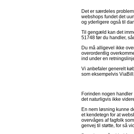
Det er særdeles problemf
webshops fundet det uund
og yderligere også til da
Til gengæld kan det imme
51748 før du handler, såd
Du må alligevel ikke over
overordentlig overkommel
ind under en retningslin
Vi anbefaler generelt kø
som eksempelvis ViaBill,
Forinden nogen handler p
det naturligvis ikke vid
En nem løsning kunne der
et kendetegn for at websh
overvåges af fagfolk s
genvej til støtte, for så 