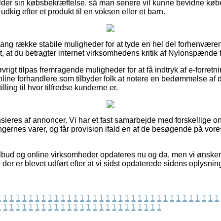
older sin købsbekræftelse, så man senere vil kunne bevidne kø
dkig efter et produkt til en voksen eller et barn.
 lang række stabile muligheder for at tyde en hel del forhenvære
gt, at du betragter internet virksomhedens kritik af Nylonspænde f
rigt tilpas fremragende muligheder for at få indtryk af e-forretn
line forhandlere som tilbyder folk at notere en bedømmelse af
illing til hvor tilfredse kunderne er.
eres af annoncer. Vi har et fast samarbejde med forskellige onl
ningernes varer, og får provision ifald en af de besøgende på vore
bud og online virksomheder opdateres nu og da, men vi ønsker ik
 der er blevet udført efter at vi sidst opdaterede sidens oplysnin
1
1
1
1
1
1
1
1
1
1
1
1
1
1
1
1
1
1
1
1
1
1
1
1
1
1
1
1
1
1
1
1
1
1
1
1
1
1
1
1
1
1
1
1
1
1
1
1
1
1
1
1
1
1
1
1
1
1
1
1
1