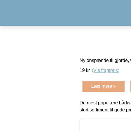
Nylonspænde til gjorde, 
19
kr.
(Vis fragtpris)
Læs mere »
De mest populære bådwe
stort sortiment til gode pr