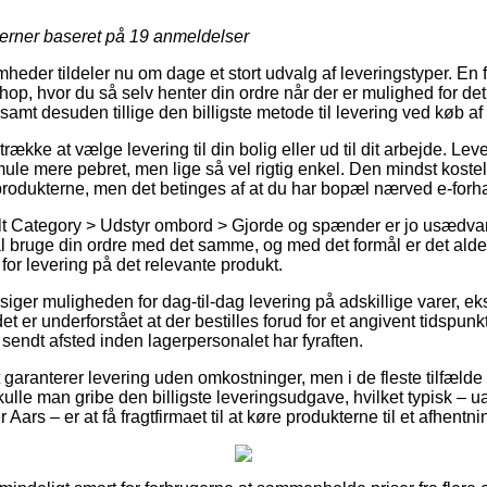
jerner baseret på
19
anmeldelser
heder tildeler nu om dage et stort udvalg af leveringstyper. En 
eshop, hvor du så selv henter din ordre når der er mulighed for d
l, samt desuden tillige den billigste metode til levering ved køb
række at vælge levering til din bolig eller ud til dit arbejde. Lev
mule mere pebret, men lige så vel rigtig enkel. Den mindst kostel
 produkterne, men det betinges af at du har bopæl nærved e-for
lt Category > Udstyr ombord > Gjorde og spænder er jo usædva
l bruge din ordre med det samme, og med det formål er det aldele
 for levering på det relevante produkt.
ilsiger muligheden for dag-til-dag levering på adskillige varer,
 er underforstået at der bestilles forud for et angivent tidspun
 sendt afsted inden lagerpersonalet har fyraften.
t garanterer levering uden omkostninger, men i de fleste tilfælde 
 skulle man gribe den billigste leveringsudgave, hvilket typisk – u
Aars – er at få fragtfirmaet til at køre produkterne til et afhentn