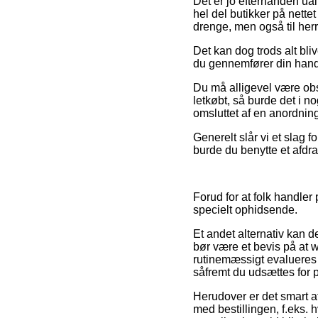
Det er jo efterhånden ual
hel del butikker på nettet
drenge, men også til her
Det kan dog trods alt bli
du gennemfører din handel
Du må alligevel være obs 
letkøbt, så burde det i n
omsluttet af en anordnin
Generelt slår vi et slag 
burde du benytte et afdrag
Forud for at folk handler
specielt ophidsende.
Et andet alternativ kan d
bør være et bevis på at 
rutinemæssigt evalueres a
såfremt du udsættes for p
Herudover er det smart a
med bestillingen, f.eks. 