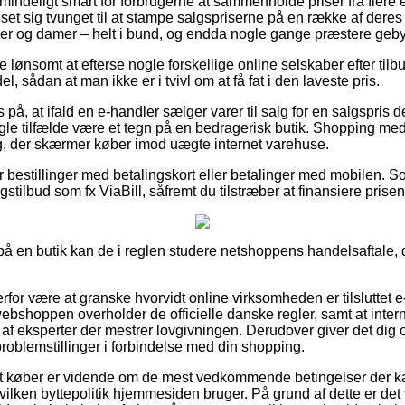
mindeligt smart for forbrugerne at sammenholde priser fra flere 
 set sig tvunget til at stampe salgspriserne på en række af deres 
rer og damer – helt i bund, og endda nogle gange præstere gebyrf
ve lønsomt at efterse nogle forskellige online selskaber efter ti
, sådan at man ikke er i tvivl om at få fat i den laveste pris.
på, at ifald en e-handler sælger varer til salg for en salgspris
ogle tilfælde være et tegn på en bedragerisk butik. Shopping med 
g, der skærmer køber imod uægte internet varehuse.
for bestillinger med betalingskort eller betalinger med mobilen.
stilbud som fx ViaBill, såfremt du tilstræber at finansiere prisen
 på en butik kan de i reglen studere netshoppens handelsaftale, d
erfor være at granske hvorvidt online virksomheden er tilsluttet 
webshoppen overholder de officielle danske regler, samt at inter
f eksperter der mestrer lovgivningen. Derudover giver det dig c
roblemstillinger i forbindelse med din shopping.
t køber er vidende om de mest vedkommende betingelser der kan 
hvilken byttepolitik hjemmesiden bruger. På grund af dette er det 