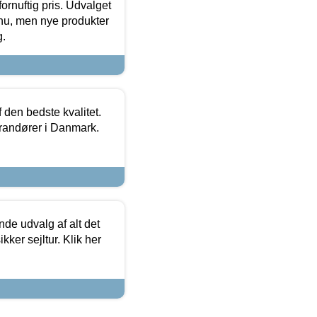
fornuftig pris. Udvalget
u, men nye produkter
g.
den bedste kvalitet.
erandører i Danmark.
de udvalg af alt det
kker sejltur. Klik her