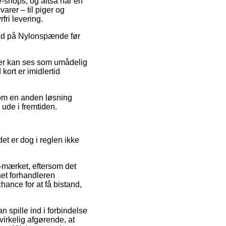
e-shops, og altså har en
varer – til piger og
ri levering.
lbud på Nylonspænde før
 der kan ses som umådelig
kort er imidlertid
 Som en anden løsning
 ude i fremtiden.
et er dog i reglen ikke
e-mærket, eftersom det
net forhandleren
hance for at få bistand,
spille ind i forbindelse
virkelig afgørende, at