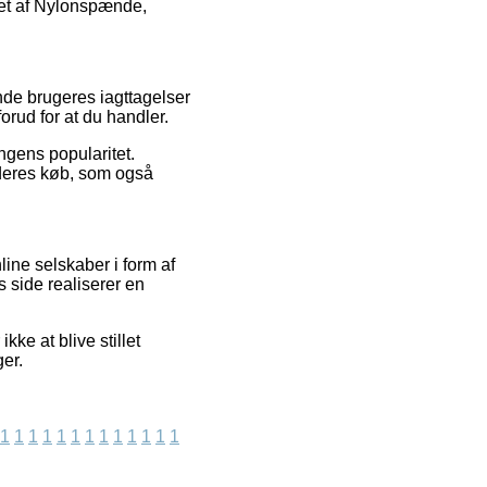
bet af Nylonspænde,
nde brugeres iagttagelser
orud for at du handler.
ingens popularitet.
 deres køb, som også
ine selskaber i form af
s side realiserer en
ke at blive stillet
ger.
1
1
1
1
1
1
1
1
1
1
1
1
1