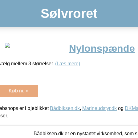
Sølvroret
Nylonspænde
vælg mellem 3 størrelser.
(Læs mere)
Køb nu »
bshops er i øjeblikket
Bådbiksen.dk
,
Marineudstyr.dk
og
DKMar
iser.
Bådbiksen.dk er en nystartet virksomhed, som si