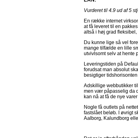
Vurderet til
4.9
ud af 5 st
En række internet virksom
at få leveret til en pakk
altså i høj grad fleksibe
Du kunne lige så vel foret
mange tilfælde en lille s
utvivlsomt selv at hente
Leveringstiden på Defau
forudsat man absolut ska
besigtiger tidshorisonten
Adskillige webbutikker t
men vær påpasselig da det
kan nå at få de nye varer
Nogle få outlets på nette
fastslået beløb. I øvrigt
Aalborg, Kalundborg eller 