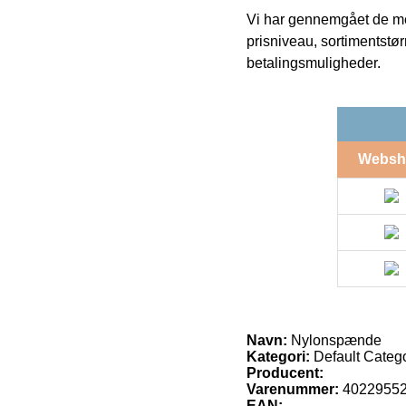
Vi har gennemgået de mes
prisniveau, sortimentstø
betalingsmuligheder.
Websh
Navn:
Nylonspænde
Kategori:
Default Categ
Producent:
Varenummer:
4022955
EAN: