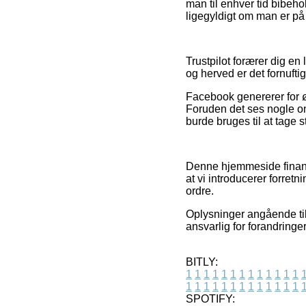
man til enhver tid bibeh
ligegyldigt om man er på u
Trustpilot forærer dig en
og herved er det fornufti
Facebook genererer for øv
Foruden det ses nogle on
burde bruges til at tage st
Denne hjemmeside finansi
at vi introducerer forret
ordre.
Oplysninger angående til
ansvarlig for forandringer
BITLY:
1
1
1
1
1
1
1
1
1
1
1
1
1
1
1
1
1
1
1
1
1
1
1
1
1
1
SPOTIFY: