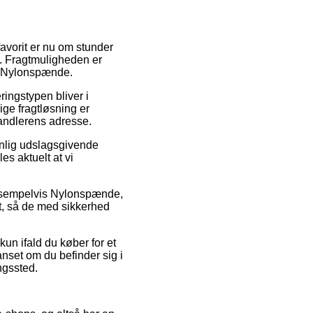
favorit er nu om stunder
et. Fragtmuligheden er
 af Nylonspænde.
eringstypen bliver i
ige fragtløsning er
handlerens adresse.
nlig udslagsgivende
s aktuelt at vi
 eksempelvis Nylonspænde,
kt, så de med sikkerhed
kun ifald du køber for et
anset om du befinder sig i
ingssted.