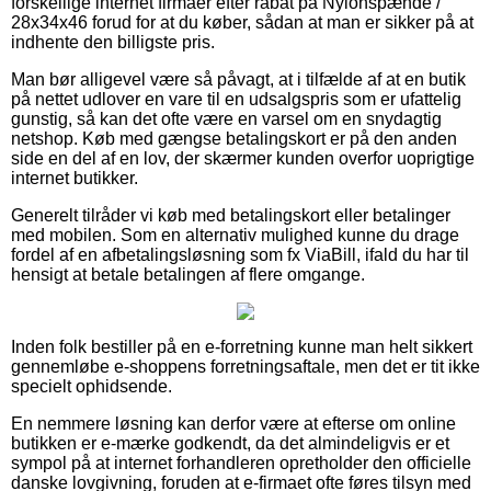
forskellige internet firmaer efter rabat på Nylonspænde /
28x34x46 forud for at du køber, sådan at man er sikker på at
indhente den billigste pris.
Man bør alligevel være så påvagt, at i tilfælde af at en butik
på nettet udlover en vare til en udsalgspris som er ufattelig
gunstig, så kan det ofte være en varsel om en snydagtig
netshop. Køb med gængse betalingskort er på den anden
side en del af en lov, der skærmer kunden overfor uoprigtige
internet butikker.
Generelt tilråder vi køb med betalingskort eller betalinger
med mobilen. Som en alternativ mulighed kunne du drage
fordel af en afbetalingsløsning som fx ViaBill, ifald du har til
hensigt at betale betalingen af flere omgange.
Inden folk bestiller på en e-forretning kunne man helt sikkert
gennemløbe e-shoppens forretningsaftale, men det er tit ikke
specielt ophidsende.
En nemmere løsning kan derfor være at efterse om online
butikken er e-mærke godkendt, da det almindeligvis er et
sympol på at internet forhandleren opretholder den officielle
danske lovgivning, foruden at e-firmaet ofte føres tilsyn med