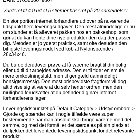
EAN:
5705666079807
Vurderet til
4.9
ud af 5 stjerner baseret på
20
anmeldelser
En stor portion internet forhandlere udlover på nuværende
tidspunkt flere leveringsudgaver. Den mest almindelige er nu
om stunder at få afleveret pakken hos en pakkeshop, som
gør at du kan hente dine nye produkter den dag der passer
dig. Metoden er jo yderst praktisk, samt ofte desuden den
billigste leveringsmodel ved køb af Nylonspænde /
28x34x46.
Du burde derudover prøve at få varerne bragt til din bolig
eller ud til dit arbejdes adresse. Den er til tider en smule
mere omkostningsfuld, men til gengæld ualmindeligt
hensigtsmæssig. Den mest prisbevidste fragtform vil dog
altid vise sig at være at du selv henter ordren, men den
mulighed forudsætter at du befinder dig nær internet
forhandlerens lager.
Leveringstidspunktet på Default Category > Udstyr ombord >
Gjorde og spænder kan i nogle tilfælde være super
bestemmende når man absolut skal bruge varerne med det
samme, og med det formål er det særdeles på sin plads at
du tjekker det forventede leveringstidspunkt for det relevante
produkt.