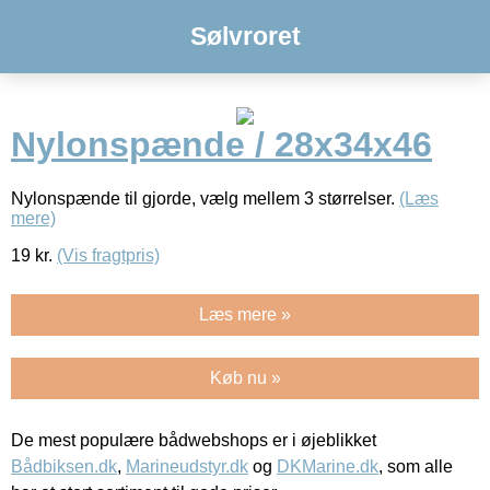
Sølvroret
Nylonspænde / 28x34x46
Nylonspænde til gjorde, vælg mellem 3 størrelser.
(Læs
mere)
19
kr.
(Vis fragtpris)
Læs mere »
Køb nu »
De mest populære bådwebshops er i øjeblikket
Bådbiksen.dk
,
Marineudstyr.dk
og
DKMarine.dk
, som alle