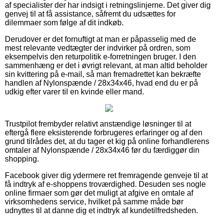
af specialister der har indsigt i retningslinjerne. Det giver dig
genvej til at få assistance, såfremt du udsættes for
dilemmaer som følge af dit indkøb.
Derudover er det fornuftigt at man er påpasselig med de
mest relevante vedtægter der indvirker på ordren, som
eksempelvis den returpolitik e-forretningen bruger. I den
sammenhæng er det i øvrigt relevant, at man altid beholder
sin kvittering på e-mail, så man fremadrettet kan bekræfte
handlen af Nylonspænde / 28x34x46, hvad end du er på
udkig efter varer til en kvinde eller mand.
Trustpilot frembyder relativt anstændige løsninger til at
eftergå flere eksisterende forbrugeres erfaringer og af den
grund tilrådes det, at du tager et kig på online forhandlerens
omtaler af Nylonspænde / 28x34x46 før du færdiggør din
shopping.
Facebook giver dig ydermere ret fremragende genveje til at
få indtryk af e-shoppens troværdighed. Desuden ses nogle
online firmaer som gør det muligt at afgive en omtale af
virksomhedens service, hvilket på samme måde bør
udnyttes til at danne dig et indtryk af kundetilfredsheden.