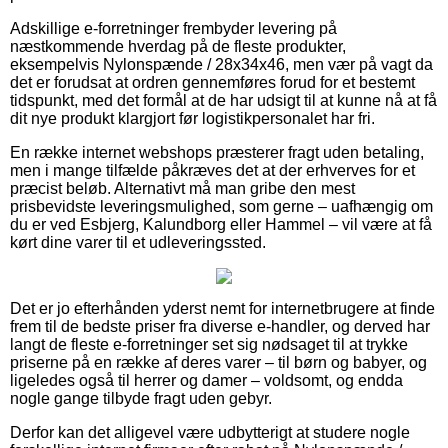
Adskillige e-forretninger frembyder levering på
næstkommende hverdag på de fleste produkter,
eksempelvis Nylonspænde / 28x34x46, men vær på vagt da
det er forudsat at ordren gennemføres forud for et bestemt
tidspunkt, med det formål at de har udsigt til at kunne nå at få
dit nye produkt klargjort før logistikpersonalet har fri.
En række internet webshops præsterer fragt uden betaling,
men i mange tilfælde påkræves det at der erhverves for et
præcist beløb. Alternativt må man gribe den mest
prisbevidste leveringsmulighed, som gerne – uafhængig om
du er ved Esbjerg, Kalundborg eller Hammel – vil være at få
kørt dine varer til et udleveringssted.
Det er jo efterhånden yderst nemt for internetbrugere at finde
frem til de bedste priser fra diverse e-handler, og derved har
langt de fleste e-forretninger set sig nødsaget til at trykke
priserne på en række af deres varer – til børn og babyer, og
ligeledes også til herrer og damer – voldsomt, og endda
nogle gange tilbyde fragt uden gebyr.
Derfor kan det alligevel være udbytterigt at studere nogle