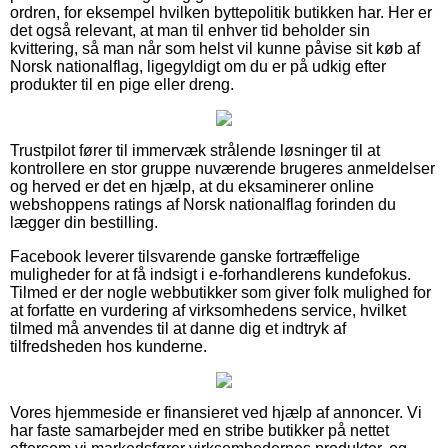
ordren, for eksempel hvilken byttepolitik butikken har. Her er
det også relevant, at man til enhver tid beholder sin
kvittering, så man når som helst vil kunne påvise sit køb af
Norsk nationalflag, ligegyldigt om du er på udkig efter
produkter til en pige eller dreng.
Trustpilot fører til immervæk strålende løsninger til at
kontrollere en stor gruppe nuværende brugeres anmeldelser
og herved er det en hjælp, at du eksaminerer online
webshoppens ratings af Norsk nationalflag forinden du
lægger din bestilling.
Facebook leverer tilsvarende ganske fortræffelige
muligheder for at få indsigt i e-forhandlerens kundefokus.
Tilmed er der nogle webbutikker som giver folk mulighed for
at forfatte en vurdering af virksomhedens service, hvilket
tilmed må anvendes til at danne dig et indtryk af
tilfredsheden hos kunderne.
Vores hjemmeside er finansieret ved hjælp af annoncer. Vi
har faste samarbejder med en stribe butikker på nettet