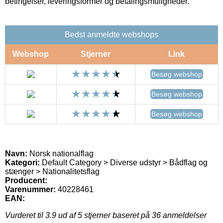
betingelser, leveringsformer og betalingsmuligheder.
Bedst anmeldte webshops
Webshop
Stjerner
Link
Besøg webshop
Besøg webshop
Besøg webshop
Navn:
Norsk nationalflag
Kategori:
Default Category > Diverse udstyr > Bådflag og
stænger > Nationalitetsflag
Producent:
Varenummer:
40228461
EAN:
Vurderet til
3.9
ud af 5 stjerner baseret på
36
anmeldelser