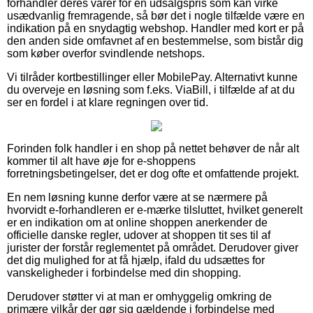
forhandler deres varer for en udsalgspris som kan virke
usædvanlig fremragende, så bør det i nogle tilfælde være en
indikation på en snydagtig webshop. Handler med kort er på
den anden side omfavnet af en bestemmelse, som bistår dig
som køber overfor svindlende netshops.
Vi tilråder kortbestillinger eller MobilePay. Alternativt kunne
du overveje en løsning som f.eks. ViaBill, i tilfælde af at du
ser en fordel i at klare regningen over tid.
Forinden folk handler i en shop på nettet behøver de når alt
kommer til alt have øje for e-shoppens
forretningsbetingelser, det er dog ofte et omfattende projekt.
En nem løsning kunne derfor være at se nærmere på
hvorvidt e-forhandleren er e-mærke tilsluttet, hvilket generelt
er en indikation om at online shoppen anerkender de
officielle danske regler, udover at shoppen tit ses til af
jurister der forstår reglementet på området. Derudover giver
det dig mulighed for at få hjælp, ifald du udsættes for
vanskeligheder i forbindelse med din shopping.
Derudover støtter vi at man er omhyggelig omkring de
primære vilkår der gør sig gældende i forbindelse med