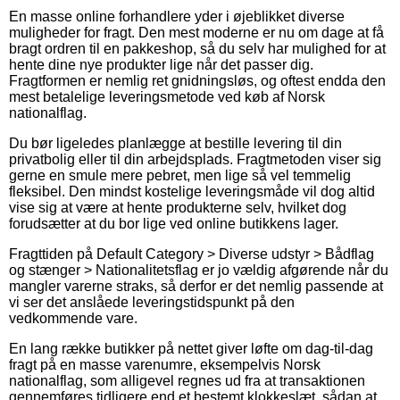
En masse online forhandlere yder i øjeblikket diverse
muligheder for fragt. Den mest moderne er nu om dage at få
bragt ordren til en pakkeshop, så du selv har mulighed for at
hente dine nye produkter lige når det passer dig.
Fragtformen er nemlig ret gnidningsløs, og oftest endda den
mest betalelige leveringsmetode ved køb af Norsk
nationalflag.
Du bør ligeledes planlægge at bestille levering til din
privatbolig eller til din arbejdsplads. Fragtmetoden viser sig
gerne en smule mere pebret, men lige så vel temmelig
fleksibel. Den mindst kostelige leveringsmåde vil dog altid
vise sig at være at hente produkterne selv, hvilket dog
forudsætter at du bor lige ved online butikkens lager.
Fragttiden på Default Category > Diverse udstyr > Bådflag
og stænger > Nationalitetsflag er jo vældig afgørende når du
mangler varerne straks, så derfor er det nemlig passende at
vi ser det anslåede leveringstidspunkt på den
vedkommende vare.
En lang række butikker på nettet giver løfte om dag-til-dag
fragt på en masse varenumre, eksempelvis Norsk
nationalflag, som alligevel regnes ud fra at transaktionen
gennemføres tidligere end et bestemt klokkeslæt, sådan at