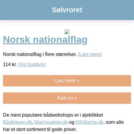
Sølvroret
Norsk nationalflag
Norsk nationalflag i flere størrelser.
(Læs mere)
114
kr.
(Vis fragtpris)
Læs mere »
Køb nu »
De mest populære bådwebshops er i øjeblikket
Bådbiksen.dk
,
Marineudstyr.dk
og
DKMarine.dk
, som alle
har et stort sortiment til gode priser.