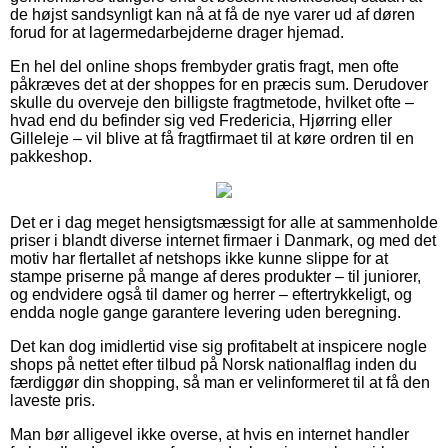
de højst sandsynligt kan nå at få de nye varer ud af døren
forud for at lagermedarbejderne drager hjemad.
En hel del online shops frembyder gratis fragt, men ofte
påkræves det at der shoppes for en præcis sum. Derudover
skulle du overveje den billigste fragtmetode, hvilket ofte –
hvad end du befinder sig ved Fredericia, Hjørring eller
Gilleleje – vil blive at få fragtfirmaet til at køre ordren til en
pakkeshop.
Det er i dag meget hensigtsmæssigt for alle at sammenholde
priser i blandt diverse internet firmaer i Danmark, og med det
motiv har flertallet af netshops ikke kunne slippe for at
stampe priserne på mange af deres produkter – til juniorer,
og endvidere også til damer og herrer – eftertrykkeligt, og
endda nogle gange garantere levering uden beregning.
Det kan dog imidlertid vise sig profitabelt at inspicere nogle
shops på nettet efter tilbud på Norsk nationalflag inden du
færdiggør din shopping, så man er velinformeret til at få den
laveste pris.
Man bør alligevel ikke overse, at hvis en internet handler