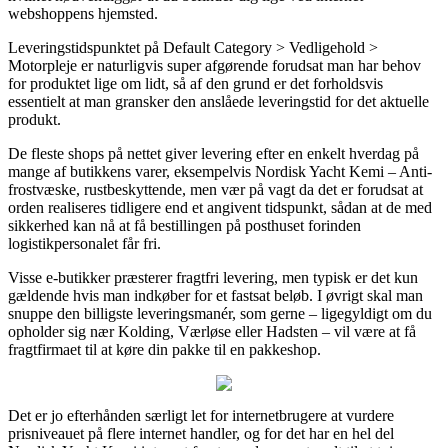
webshoppens hjemsted.
Leveringstidspunktet på Default Category > Vedligehold >
Motorpleje er naturligvis super afgørende forudsat man har behov
for produktet lige om lidt, så af den grund er det forholdsvis
essentielt at man gransker den anslåede leveringstid for det aktuelle
produkt.
De fleste shops på nettet giver levering efter en enkelt hverdag på
mange af butikkens varer, eksempelvis Nordisk Yacht Kemi – Anti-
frostvæske, rustbeskyttende, men vær på vagt da det er forudsat at
orden realiseres tidligere end et angivent tidspunkt, sådan at de med
sikkerhed kan nå at få bestillingen på posthuset forinden
logistikpersonalet får fri.
Visse e-butikker præsterer fragtfri levering, men typisk er det kun
gældende hvis man indkøber for et fastsat beløb. I øvrigt skal man
snuppe den billigste leveringsmanér, som gerne – ligegyldigt om du
opholder sig nær Kolding, Værløse eller Hadsten – vil være at få
fragtfirmaet til at køre din pakke til en pakkeshop.
Det er jo efterhånden særligt let for internetbrugere at vurdere
prisniveauet på flere internet handler, og for det har en hel del