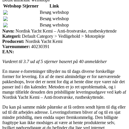
Webshop
Stjerner
Link
Besøg webshop
Besøg webshop
Besøg webshop
Navn:
Nordisk Yacht Kemi – Anti-frostvæske, rustbeskyttende
Kategori:
Default Category > Vedligehold > Motorpleje
Producent:
Nordisk Yacht Kemi
Varenummer:
40230391
EAN:
Vurderet til
3.7
ud af 5 stjerner baseret på
40
anmeldelser
En masse e-forretninger tilbyder nu til dags diverse forskellige
former for levering. En af de mest almindelige er for nærværende
pakkeshops, hvor det er nemt for dig at hente dine nye varer når det
passer ind i din kalender. Metoden er jo ret uproblematisk, og i
mange tilfælde desuden den prisbilligste leveringsudgave ved køb af
Nordisk Yacht Kemi – Anti-frostvæske, rustbeskyttende.
Du kan på samme måde påtænke at få ordren sendt hjem til dig eller
ud til dit arbejdes adresse. Leveringsformen bliver af og til en sjat
mindre prisbillig, men endda super fremkommelig. Den billigste
fragttype kan ikke modsiges at være at hente produkterne selv,
hvilket nødvendiggør at du befinder dig lige ved internet