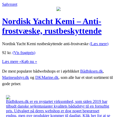
Sølvroret
Nordisk Yacht Kemi – Anti-
frostvæske, rustbeskyttende
Nordisk Yacht Kemi rustbeskyttende anti-frostvæske
(Læs mere)
92
kr.
(Vis fragtpris)
Læs mere »
Køb nu »
De mest populære bådwebshops er i øjeblikket
Bådbiksen.dk
,
Marineudstyr.dk
og
DKMarine.dk
, som alle har et stort sortiment til
gode priser.
Bådbiksen.dk er en nystartet virksomhed, som siden 2019 har
tilbudt danske sejlentusiaster kvalitets bådudstyr til en fornuftig
pris. Udvalget på deres webshop er dog noget begrænset
endnu, men nye produkter kommer til dagligt. Klik her for at se