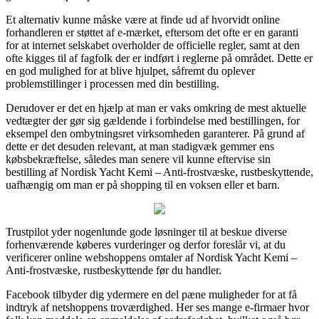
Et alternativ kunne måske være at finde ud af hvorvidt online
forhandleren er støttet af e-mærket, eftersom det ofte er en garanti
for at internet selskabet overholder de officielle regler, samt at den
ofte kigges til af fagfolk der er indført i reglerne på området. Dette er
en god mulighed for at blive hjulpet, såfremt du oplever
problemstillinger i processen med din bestilling.
Derudover er det en hjælp at man er vaks omkring de mest aktuelle
vedtægter der gør sig gældende i forbindelse med bestillingen, for
eksempel den ombytningsret virksomheden garanterer. På grund af
dette er det desuden relevant, at man stadigvæk gemmer ens
købsbekræftelse, således man senere vil kunne eftervise sin
bestilling af Nordisk Yacht Kemi – Anti-frostvæske, rustbeskyttende,
uafhængig om man er på shopping til en voksen eller et barn.
Trustpilot yder nogenlunde gode løsninger til at beskue diverse
forhenværende køberes vurderinger og derfor foreslår vi, at du
verificerer online webshoppens omtaler af Nordisk Yacht Kemi –
Anti-frostvæske, rustbeskyttende før du handler.
Facebook tilbyder dig ydermere en del pæne muligheder for at få
indtryk af netshoppens troværdighed. Her ses mange e-firmaer hvor