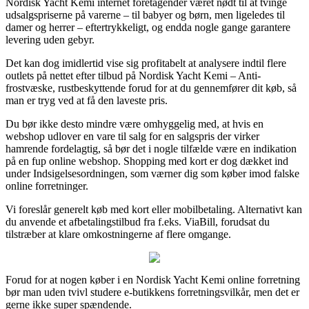
Nordisk Yacht Kemi internet foretagender været nødt til at tvinge
udsalgspriserne på varerne – til babyer og børn, men ligeledes til
damer og herrer – eftertrykkeligt, og endda nogle gange garantere
levering uden gebyr.
Det kan dog imidlertid vise sig profitabelt at analysere indtil flere
outlets på nettet efter tilbud på Nordisk Yacht Kemi – Anti-
frostvæske, rustbeskyttende forud for at du gennemfører dit køb, så
man er tryg ved at få den laveste pris.
Du bør ikke desto mindre være omhyggelig med, at hvis en
webshop udlover en vare til salg for en salgspris der virker
hamrende fordelagtig, så bør det i nogle tilfælde være en indikation
på en fup online webshop. Shopping med kort er dog dækket ind
under Indsigelsesordningen, som værner dig som køber imod falske
online forretninger.
Vi foreslår generelt køb med kort eller mobilbetaling. Alternativt kan
du anvende et afbetalingstilbud fra f.eks. ViaBill, forudsat du
tilstræber at klare omkostningerne af flere omgange.
Forud for at nogen køber i en Nordisk Yacht Kemi online forretning
bør man uden tvivl studere e-butikkens forretningsvilkår, men det er
gerne ikke super spændende.