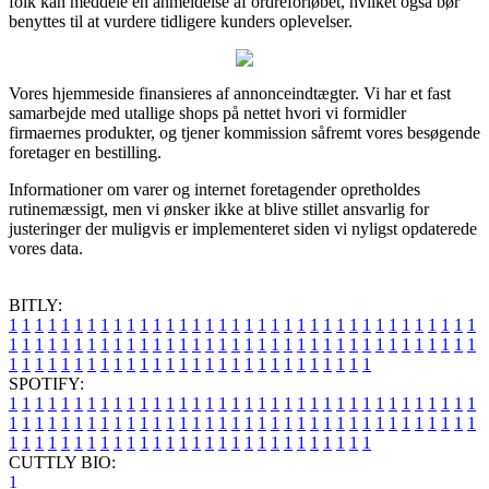
folk kan meddele en anmeldelse af ordreforløbet, hvilket også bør
benyttes til at vurdere tidligere kunders oplevelser.
Vores hjemmeside finansieres af annonceindtægter. Vi har et fast
samarbejde med utallige shops på nettet hvori vi formidler
firmaernes produkter, og tjener kommission såfremt vores besøgende
foretager en bestilling.
Informationer om varer og internet foretagender opretholdes
rutinemæssigt, men vi ønsker ikke at blive stillet ansvarlig for
justeringer der muligvis er implementeret siden vi nyligst opdaterede
vores data.
BITLY:
1
1
1
1
1
1
1
1
1
1
1
1
1
1
1
1
1
1
1
1
1
1
1
1
1
1
1
1
1
1
1
1
1
1
1
1
1
1
1
1
1
1
1
1
1
1
1
1
1
1
1
1
1
1
1
1
1
1
1
1
1
1
1
1
1
1
1
1
1
1
1
1
1
1
1
1
1
1
1
1
1
1
1
1
1
1
1
1
1
1
1
1
1
1
1
1
1
1
1
1
SPOTIFY:
1
1
1
1
1
1
1
1
1
1
1
1
1
1
1
1
1
1
1
1
1
1
1
1
1
1
1
1
1
1
1
1
1
1
1
1
1
1
1
1
1
1
1
1
1
1
1
1
1
1
1
1
1
1
1
1
1
1
1
1
1
1
1
1
1
1
1
1
1
1
1
1
1
1
1
1
1
1
1
1
1
1
1
1
1
1
1
1
1
1
1
1
1
1
1
1
1
1
1
1
CUTTLY BIO:
1