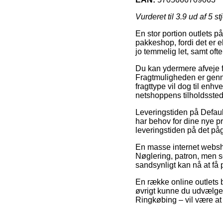
Vurderet til
3.9
ud af 5 st
En stor portion outlets på 
pakkeshop, fordi det er e
jo temmelig let, samt of
Du kan ydermere afveje fo
Fragtmuligheden er genne
fragttype vil dog til enh
netshoppens tilholdssted
Leveringstiden på Defaul
har behov for dine nye pr
leveringstiden på det p
En masse internet websh
Nøglering, patron, men som
sandsynligt kan nå at få 
En række online outlets b
øvrigt kunne du udvælge 
Ringkøbing – vil være at f