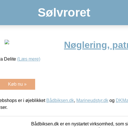
Sølvroret
Nøglering, pat
ra Delite
(Læs mere)
Køb nu »
bshops er i øjeblikket
Bådbiksen.dk
,
Marineudstyr.dk
og
DKMar
iser.
Bådbiksen.dk er en nystartet virksomhed, som si