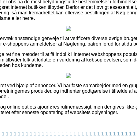
n er obs på de mest betydningsfulde bestemmelser i forbindels
ret internet butikken tilbyder. Derfor er det i øvrigt essesentiel
ering, så man fremadrettet kan eftervise bestillingen af Nøgleri
 dame eller herre.
ervæk anstændige genveje til at verificere diverse øvrige bruge
ger e-shoppens anmeldelser af Nøglering, patron forud for at du be
e ret fine metoder til at få indblik i internet webshoppens popula
m tilbyder folk at forfatte en vurdering af købsoplevelsen, som
dsheden hos kunderne.
et ved hjælp af annoncer. Vi har faste samarbejder med en grupp
rretningernes produkter, og indhenter godtgørelse i tilfælde af a
ndel.
og online outlets ajourføres rutinemæssigt, men der gives ikke g
eret efter seneste opdatering af websitets oplysninger.
1
1
1
1
1
1
1
1
1
1
1
1
1
1
1
1
1
1
1
1
1
1
1
1
1
1
1
1
1
1
1
1
1
1
1