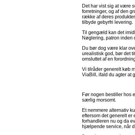
Det har vist sig at være
forretninger, og af den g
række af deres produkter 
tilbyde gebyrfri levering.
Til gengæld kan det imidle
Nøglering, patron inden d
Du bør dog være klar over
urealistisk god, bør det 
omsluttet af en forordni
Vi tilråder generelt køb 
ViaBill, ifald du agter a
Før nogen bestiller hos e
særlig morsomt.
Et nemmere alternativ ku
eftersom det generelt er e
forhandleren nu og da eva
hjælpende service, når d