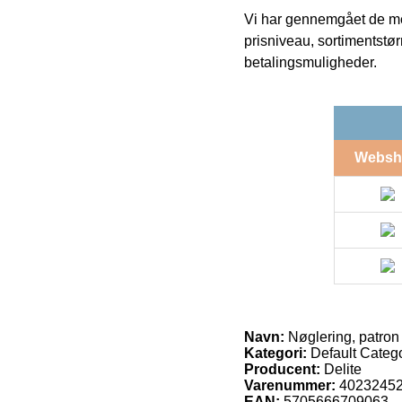
Vi har gennemgået de mes
prisniveau, sortimentstø
betalingsmuligheder.
Websh
Navn:
Nøglering, patron
Kategori:
Default Catego
Producent:
Delite
Varenummer:
4023245
EAN:
5705666709063