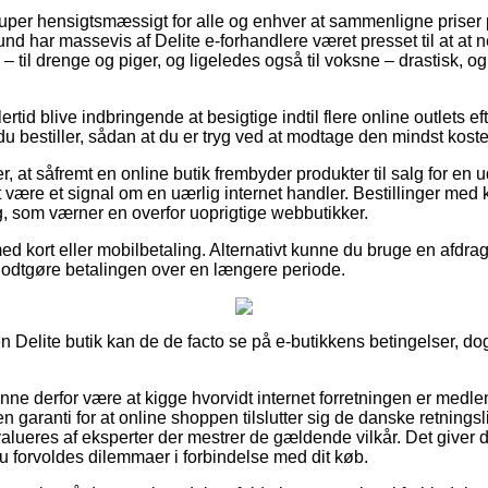
 super hensigtsmæssigt for alle og enhver at sammenligne priser 
rund har massevis af Delite e-forhandlere været presset til at at
– til drenge og piger, og ligeledes også til voksne – drastisk,
rtid blive indbringende at besigtige indtil flere online outlets e
u bestiller, sådan at du er tryg ved at modtage den mindst kostel
, at såfremt en online butik frembyder produkter til salg for en 
tit være et signal om en uærlig internet handler. Bestillinger med
ng, som værner en overfor uoprigtige webbutikker.
med kort eller mobilbetaling. Alternativt kunne du bruge en afdra
t godtgøre betalingen over en længere periode.
n Delite butik kan de de facto se på e-butikkens betingelser, dog
nne derfor være at kigge hvorvidt internet forretningen er med
n garanti for at online shoppen tilslutter sig de danske retningsl
lueres af eksperter der mestrer de gældende vilkår. Det giver di
u forvoldes dilemmaer i forbindelse med dit køb.