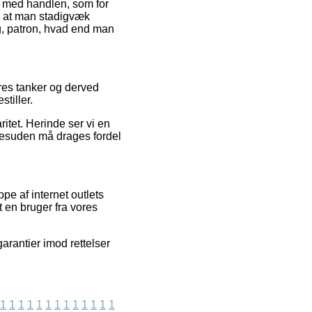
e med handlen, som for
t, at man stadigvæk
ng, patron, hvad end man
res tanker og derved
stiller.
ritet. Herinde ser vi en
 desuden må drages fordel
e af internet outlets
t en bruger fra vores
arantier imod rettelser
1
1
1
1
1
1
1
1
1
1
1
1
1