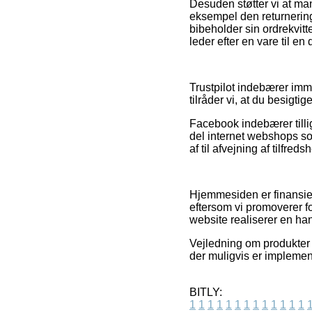
Desuden støtter vi at ma
eksempel den returnerings
bibeholder sin ordrekvitt
leder efter en vare til en
Trustpilot indebærer imm
tilråder vi, at du besigti
Facebook indebærer tillig
del internet webshops so
af til afvejning af tilfre
Hjemmesiden er finansier
eftersom vi promoverer fo
website realiserer en ha
Vejledning om produkter 
der muligvis er implement
BITLY:
1
1
1
1
1
1
1
1
1
1
1
1
1