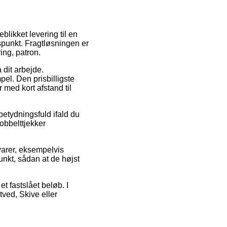
jeblikket levering til en
dspunkt. Fragtløsningen er
ing, patron.
 dit arbejde.
el. Den prisbilligste
 med kort afstand til
etydningsfuld ifald du
obbelttjekker
arer, eksempelvis
punkt, sådan at de højst
t fastslået beløb. I
ved, Skive eller