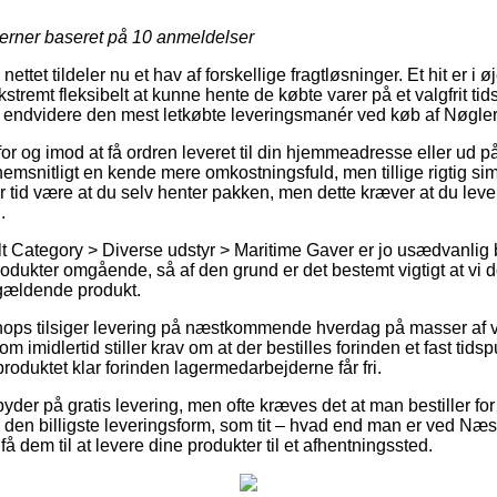
jerner baseret på
10
anmeldelser
nettet tildeler nu et hav af forskellige fragtløsninger. Et hit er i ø
kstremt fleksibelt at kunne hente de købte varer på et valgfrit ti
te endvidere den mest letkøbte leveringsmanér ved køb af Nøgler
r og imod at få ordren leveret til din hjemmeadresse eller ud på
msnitligt en kende mere omkostningsfuld, men tillige rigtig simp
ver tid være at du selv henter pakken, men dette kræver at du lever
.
t Category > Diverse udstyr > Maritime Gaver er jo usædvanlig b
odukter omgående, så af den grund er det bestemt vigtigt at vi d
ågældende produkt.
ops tilsiger levering på næstkommende hverdag på masser af v
 imidlertid stiller krav om at der bestilles forinden et fast tids
produktet klar forinden lagermedarbejderne får fri.
yder på gratis levering, men ofte kræves det at man bestiller for e
den billigste leveringsform, som tit – hvad end man er ved Næst
å dem til at levere dine produkter til et afhentningssted.