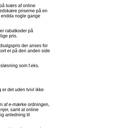
på tværs af online
 nedskære priserne på en
 og endda nogle gange
fter rabatkoder på
ige pris.
udsalgspris der anses for
 kort er på den anden side
gsløsning som f.eks.
 er det uden tvivl ikke
lem af e-mærke ordningen,
injer, samt at online
g anledning til