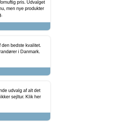
fornuftig pris. Udvalget
u, men nye produkter
g.
den bedste kvalitet.
erandører i Danmark.
de udvalg af alt det
kker sejltur. Klik her