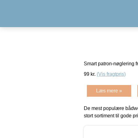
Smart patron-nøglering f
99
kr.
(Vis fragtpris)
Læs mere »
De mest populære bådwe
stort sortiment til gode pr