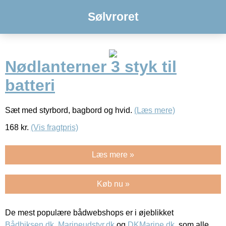
Sølvroret
Nødlanterner 3 styk til
batteri
Sæt med styrbord, bagbord og hvid.
(Læs mere)
168
kr.
(Vis fragtpris)
Læs mere »
Køb nu »
De mest populære bådwebshops er i øjeblikket
Bådbiksen.dk
,
Marineudstyr.dk
og
DKMarine.dk
, som alle