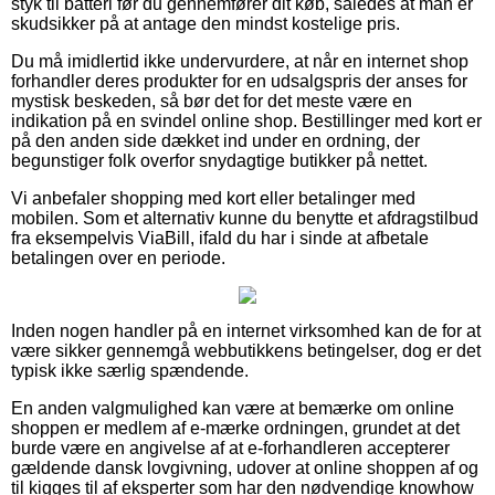
styk til batteri før du gennemfører dit køb, således at man er
skudsikker på at antage den mindst kostelige pris.
Du må imidlertid ikke undervurdere, at når en internet shop
forhandler deres produkter for en udsalgspris der anses for
mystisk beskeden, så bør det for det meste være en
indikation på en svindel online shop. Bestillinger med kort er
på den anden side dækket ind under en ordning, der
begunstiger folk overfor snydagtige butikker på nettet.
Vi anbefaler shopping med kort eller betalinger med
mobilen. Som et alternativ kunne du benytte et afdragstilbud
fra eksempelvis ViaBill, ifald du har i sinde at afbetale
betalingen over en periode.
Inden nogen handler på en internet virksomhed kan de for at
være sikker gennemgå webbutikkens betingelser, dog er det
typisk ikke særlig spændende.
En anden valgmulighed kan være at bemærke om online
shoppen er medlem af e-mærke ordningen, grundet at det
burde være en angivelse af at e-forhandleren accepterer
gældende dansk lovgivning, udover at online shoppen af og
til kigges til af eksperter som har den nødvendige knowhow