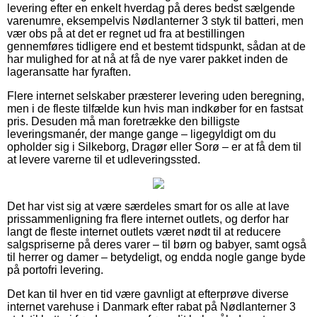
levering efter en enkelt hverdag på deres bedst sælgende
varenumre, eksempelvis Nødlanterner 3 styk til batteri, men
vær obs på at det er regnet ud fra at bestillingen
gennemføres tidligere end et bestemt tidspunkt, sådan at de
har mulighed for at nå at få de nye varer pakket inden de
lageransatte har fyraften.
Flere internet selskaber præsterer levering uden beregning,
men i de fleste tilfælde kun hvis man indkøber for en fastsat
pris. Desuden må man foretrække den billigste
leveringsmanér, der mange gange – ligegyldigt om du
opholder sig i Silkeborg, Dragør eller Sorø – er at få dem til
at levere varerne til et udleveringssted.
Det har vist sig at være særdeles smart for os alle at lave
prissammenligning fra flere internet outlets, og derfor har
langt de fleste internet outlets været nødt til at reducere
salgspriserne på deres varer – til børn og babyer, samt også
til herrer og damer – betydeligt, og endda nogle gange byde
på portofri levering.
Det kan til hver en tid være gavnligt at efterprøve diverse
internet varehuse i Danmark efter rabat på Nødlanterner 3