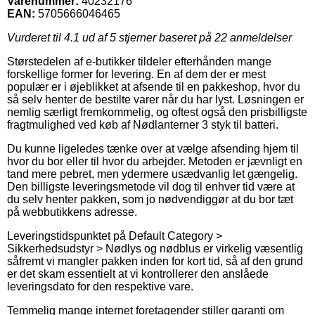
Varenummer:
40232176
EAN:
5705666046465
Vurderet til
4.1
ud af 5 stjerner baseret på
22
anmeldelser
Størstedelen af e-butikker tildeler efterhånden mange
forskellige former for levering. En af dem der er mest
populær er i øjeblikket at afsende til en pakkeshop, hvor du
så selv henter de bestilte varer når du har lyst. Løsningen er
nemlig særligt fremkommelig, og oftest også den prisbilligste
fragtmulighed ved køb af Nødlanterner 3 styk til batteri.
Du kunne ligeledes tænke over at vælge afsending hjem til
hvor du bor eller til hvor du arbejder. Metoden er jævnligt en
tand mere pebret, men ydermere usædvanlig let gængelig.
Den billigste leveringsmetode vil dog til enhver tid være at
du selv henter pakken, som jo nødvendiggør at du bor tæt
på webbutikkens adresse.
Leveringstidspunktet på Default Category >
Sikkerhedsudstyr > Nødlys og nødblus er virkelig væsentlig
såfremt vi mangler pakken inden for kort tid, så af den grund
er det skam essentielt at vi kontrollerer den anslåede
leveringsdato for den respektive vare.
Temmelig mange internet foretagender stiller garanti om