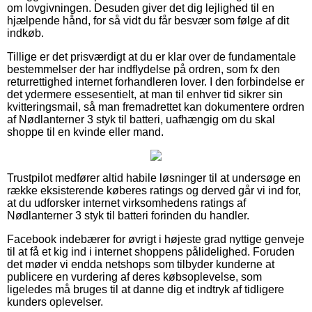
om lovgivningen. Desuden giver det dig lejlighed til en
hjælpende hånd, for så vidt du får besvær som følge af dit
indkøb.
Tillige er det prisværdigt at du er klar over de fundamentale
bestemmelser der har indflydelse på ordren, som fx den
returrettighed internet forhandleren lover. I den forbindelse er
det ydermere essesentielt, at man til enhver tid sikrer sin
kvitteringsmail, så man fremadrettet kan dokumentere ordren
af Nødlanterner 3 styk til batteri, uafhængig om du skal
shoppe til en kvinde eller mand.
Trustpilot medfører altid habile løsninger til at undersøge en
række eksisterende køberes ratings og derved går vi ind for,
at du udforsker internet virksomhedens ratings af
Nødlanterner 3 styk til batteri forinden du handler.
Facebook indebærer for øvrigt i højeste grad nyttige genveje
til at få et kig ind i internet shoppens pålidelighed. Foruden
det møder vi endda netshops som tilbyder kunderne at
publicere en vurdering af deres købsoplevelse, som
ligeledes må bruges til at danne dig et indtryk af tidligere
kunders oplevelser.