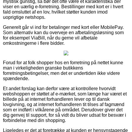
mystisk gunstig, så bør det ofte være et karakteristika der
viser en uærlig e-forretning. Bestillinger med kort er i hvert
fald omsluttet af en lov, hvilket støtter kunden imod
uoprigtige netshops.
Generelt går vi ind for betalinger med kort eller MobilePay.
Som alternativ kan du overveje en afbetalingsløsning som
for eksempel ViaBill, når du gerne vil afbetale
omkostningerne i flere bidder.
Forud for at folk shopper hos en forretning på nettet kunne
man i virkeligheden granske butikkens
forretningsbetingelser, men det er undertiden ikke videre
spændende.
Et andet forslag kan derfor være at kontrollere hvorvidt
webshoppen er støttet af e-mærket, som længe har været et
billede på at internet forhandleren lever op til dansk
lovgivning, og at internet forhandleren tit tilses af fagmænd
som er indført i vilkårene på området. Derudover giver det
dig genvej til support, for så vidt du bliver udsat for besvær i
forbindelse med din shopping.
Ligeledes er det at foretrække at kunden er hensynstagende