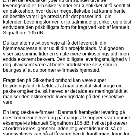
En hel del e-butikker yder nu om stunder diverse
leveringsmidler. En sikker vinder er i øjeblikket at få sendt til
en pakkeshop, hvor det er meget fleksibelt at kunne hente
de bestilte varer lige præcis når det passer ind i din
kalender. Leveringsformen er jo ualmindeligt enkel, og oftest
endvidere den prisbilligste form for fragt ved køb af Manuelt
Signalhorn 105 dB.
Du kan alternativt overveje at få det leveret til din
hjemmeadresse eller ud til din arbejdsplads. Muligheden
viser sig somme tider en smule mere omkostningsfuld, men
endda ekstremt bekvem. Den billigste leveringsmulighed vil
dog utvivlsomt være at hente produkterne selv, som jo
betinges af at du bor nær e-firmaets hjemsted.
Fragttiden på Sikkerhed ombord kan være super
betydningsfuld i tilfælde af at man absolut skal bruge din
pakke omgående, så herved er det aldeles meningsfuldt at
man ser den estimerede leveringsdato på den respektive
vare.
En lang række e-firmaer i Danmark frembyder levering på
næstkommende hverdag på mange af shoppens varenumre,
eksempelvis Manuelt Signalhorn 105 dB, hvilket påkræver
at ordren køres igennem inden et givent tidspunkt, så de
sandsynligvis kan nå at få varen hen til fragtfirmaet forud for