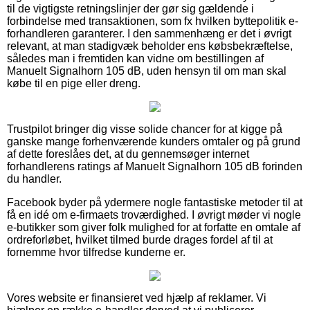
til de vigtigste retningslinjer der gør sig gældende i
forbindelse med transaktionen, som fx hvilken byttepolitik e-
forhandleren garanterer. I den sammenhæng er det i øvrigt
relevant, at man stadigvæk beholder ens købsbekræftelse,
således man i fremtiden kan vidne om bestillingen af
Manuelt Signalhorn 105 dB, uden hensyn til om man skal
købe til en pige eller dreng.
Trustpilot bringer dig visse solide chancer for at kigge på
ganske mange forhenværende kunders omtaler og på grund
af dette foreslåes det, at du gennemsøger internet
forhandlerens ratings af Manuelt Signalhorn 105 dB forinden
du handler.
Facebook byder på ydermere nogle fantastiske metoder til at
få en idé om e-firmaets troværdighed. I øvrigt møder vi nogle
e-butikker som giver folk mulighed for at forfatte en omtale af
ordreforløbet, hvilket tilmed burde drages fordel af til at
fornemme hvor tilfredse kunderne er.
Vores website er finansieret ved hjælp af reklamer. Vi