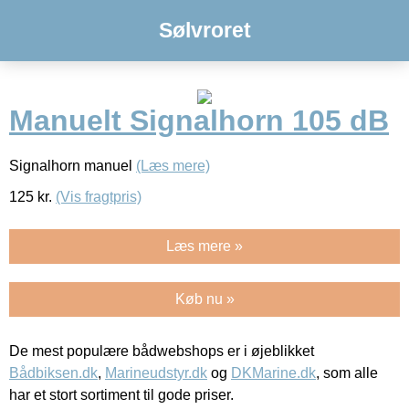
Sølvroret
Manuelt Signalhorn 105 dB
Signalhorn manuel
(Læs mere)
125
kr.
(Vis fragtpris)
Læs mere »
Køb nu »
De mest populære bådwebshops er i øjeblikket
Bådbiksen.dk
,
Marineudstyr.dk
og
DKMarine.dk
, som alle
har et stort sortiment til gode priser.