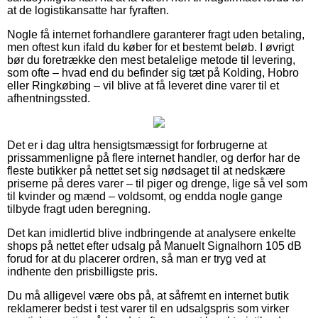
at de logistikansatte har fyraften.
Nogle få internet forhandlere garanterer fragt uden betaling,
men oftest kun ifald du køber for et bestemt beløb. I øvrigt
bør du foretrække den mest betalelige metode til levering,
som ofte – hvad end du befinder sig tæt på Kolding, Hobro
eller Ringkøbing – vil blive at få leveret dine varer til et
afhentningssted.
Det er i dag ultra hensigtsmæssigt for forbrugerne at
prissammenligne på flere internet handler, og derfor har de
fleste butikker på nettet set sig nødsaget til at nedskære
priserne på deres varer – til piger og drenge, lige så vel som
til kvinder og mænd – voldsomt, og endda nogle gange
tilbyde fragt uden beregning.
Det kan imidlertid blive indbringende at analysere enkelte
shops på nettet efter udsalg på Manuelt Signalhorn 105 dB
forud for at du placerer ordren, så man er tryg ved at
indhente den prisbilligste pris.
Du må alligevel være obs på, at såfremt en internet butik
reklamerer bedst i test varer til en udsalgspris som virker