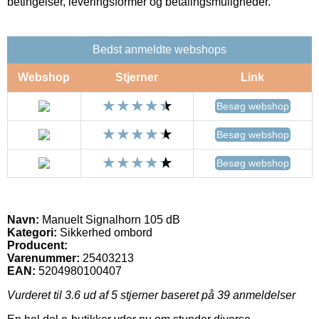
betingelser, leveringsformer og betalingsmuligheder.
Bedst anmeldte webshops
Webshop
Stjerner
Link
Besøg webshop
Besøg webshop
Besøg webshop
Navn:
Manuelt Signalhorn 105 dB
Kategori:
Sikkerhed ombord
Producent:
Varenummer:
25403213
EAN:
5204980100407
Vurderet til
3.6
ud af 5 stjerner baseret på
39
anmeldelser