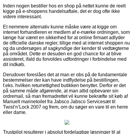
Inden nogen bestiller hos en shop på nettet kunne de reelt
kigge på e-shoppens handelsaftale, det er dog ofte ikke
videre interessant.
Et nemmere alternativ kunne måske være at kigge om
internet forhandleren er medlem af e-mærke ordningen, som
længe har været en sikkerhed for at online firmaet adlyder
de officielle danske regler, tillige med at internet shoppen nu
og da undersøges af sagkyndige der kender til vedtægterne
på området. Dette er desuden en god chance for at blive
assisteret, ifald du forvoldes udfordringer i forbindelse med
dit indkøb.
Derudover foreslåes det at man er obs på de fundamentale
bestemmelser der kan have indflydelse på bestillingen,
f.eks. hvilken returrettighed butikken benytter. Derfor er det
på samme måde afgørende, at man altid opbevarer sin
ordremail, så man fremadrettet vil kunne bekræfte sit køb af
Manuelt marinetoilet fra Jabsco Jabsco Servicesæt til
Twist’n’Lock 2007 og frem, om du søger en vare til en herre
eller dame.
Trustpilot resulterer i absolut fordelagtige løsninger til at