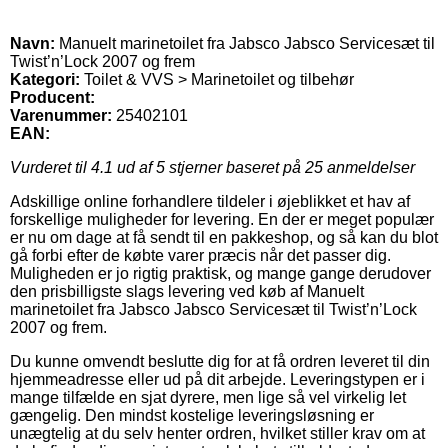
Navn:
Manuelt marinetoilet fra Jabsco Jabsco Servicesæt til
Twist’n’Lock 2007 og frem
Kategori:
Toilet & VVS > Marinetoilet og tilbehør
Producent:
Varenummer:
25402101
EAN:
Vurderet til
4.1
ud af 5 stjerner baseret på
25
anmeldelser
Adskillige online forhandlere tildeler i øjeblikket et hav af
forskellige muligheder for levering. En der er meget populær
er nu om dage at få sendt til en pakkeshop, og så kan du blot
gå forbi efter de købte varer præcis når det passer dig.
Muligheden er jo rigtig praktisk, og mange gange derudover
den prisbilligste slags levering ved køb af Manuelt
marinetoilet fra Jabsco Jabsco Servicesæt til Twist’n’Lock
2007 og frem.
Du kunne omvendt beslutte dig for at få ordren leveret til din
hjemmeadresse eller ud på dit arbejde. Leveringstypen er i
mange tilfælde en sjat dyrere, men lige så vel virkelig let
gængelig. Den mindst kostelige leveringsløsning er
unægtelig at du selv henter ordren, hvilket stiller krav om at