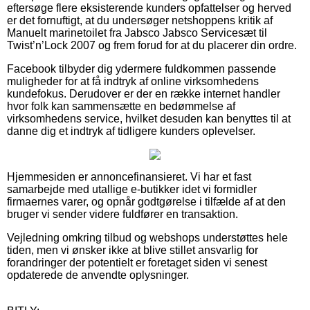
eftersøge flere eksisterende kunders opfattelser og herved
er det fornuftigt, at du undersøger netshoppens kritik af
Manuelt marinetoilet fra Jabsco Jabsco Servicesæt til
Twist’n’Lock 2007 og frem forud for at du placerer din ordre.
Facebook tilbyder dig ydermere fuldkommen passende
muligheder for at få indtryk af online virksomhedens
kundefokus. Derudover er der en række internet handler
hvor folk kan sammensætte en bedømmelse af
virksomhedens service, hvilket desuden kan benyttes til at
danne dig et indtryk af tidligere kunders oplevelser.
Hjemmesiden er annoncefinansieret. Vi har et fast
samarbejde med utallige e-butikker idet vi formidler
firmaernes varer, og opnår godtgørelse i tilfælde af at den
bruger vi sender videre fuldfører en transaktion.
Vejledning omkring tilbud og webshops understøttes hele
tiden, men vi ønsker ikke at blive stillet ansvarlig for
forandringer der potentielt er foretaget siden vi senest
opdaterede de anvendte oplysninger.