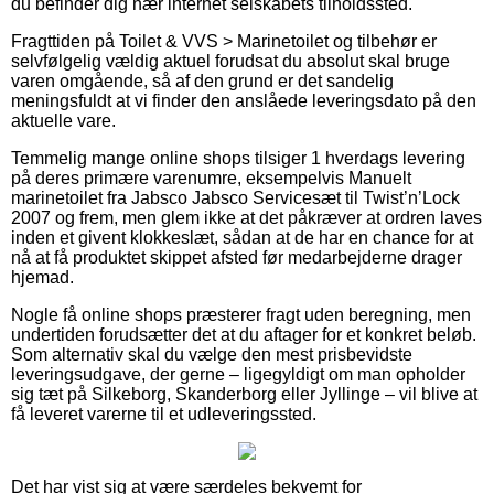
du befinder dig nær internet selskabets tilholdssted.
Fragttiden på Toilet & VVS > Marinetoilet og tilbehør er
selvfølgelig vældig aktuel forudsat du absolut skal bruge
varen omgående, så af den grund er det sandelig
meningsfuldt at vi finder den anslåede leveringsdato på den
aktuelle vare.
Temmelig mange online shops tilsiger 1 hverdags levering
på deres primære varenumre, eksempelvis Manuelt
marinetoilet fra Jabsco Jabsco Servicesæt til Twist’n’Lock
2007 og frem, men glem ikke at det påkræver at ordren laves
inden et givent klokkeslæt, sådan at de har en chance for at
nå at få produktet skippet afsted før medarbejderne drager
hjemad.
Nogle få online shops præsterer fragt uden beregning, men
undertiden forudsætter det at du aftager for et konkret beløb.
Som alternativ skal du vælge den mest prisbevidste
leveringsudgave, der gerne – ligegyldigt om man opholder
sig tæt på Silkeborg, Skanderborg eller Jyllinge – vil blive at
få leveret varerne til et udleveringssted.
Det har vist sig at være særdeles bekvemt for