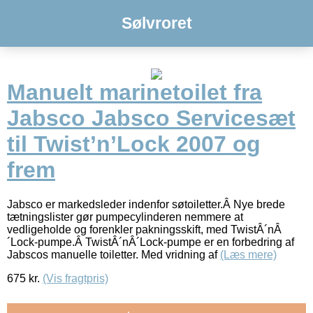
Sølvroret
Manuelt marinetoilet fra
Jabsco Jabsco Servicesæt
til Twist’n’Lock 2007 og
frem
Jabsco er markedsleder indenfor søtoiletter.Â Nye brede
tætningslister gør pumpecylinderen nemmere at
vedligeholde og forenkler pakningsskift, med TwistÂ´nÂ
´Lock-pumpe.Â TwistÂ´nÂ´Lock-pumpe er en forbedring af
Jabscos manuelle toiletter. Med vridning af
(Læs mere)
675
kr.
(Vis fragtpris)