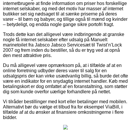
internetbrugere at finde information om priser hos forskellige
internet selskaber, og med det motiv har masser af internet
butikker set sig nødsaget til at sænke priserne på deres
varer – til børn og babyer, og tillige også til mænd og kvinder
– betydeligt, og endda nogle gange sikre portofri fragt.
Trods dette kan det alligevel være indbringende at granske
nogle få internet selskaber efter udsalg på Manuelt
marinetoilet fra Jabsco Jabsco Servicesæt til Twist’n’Lock
2007 og frem inden du bestiller, så du er tryg ved at opnå
den mest attraktive pris.
Du må alligevel være opmærksom på, at i tilfælde af at en
online forretning udbyder deres varer til salg for en
udsalgspris der kan virke usædvanlig billig, så burde det ofte
være en indikator for en snydagtig internet handler. Køb med
betalingskort er dog omfattet af en foranstaltning, som støtter
dig som kunde overfor uærlige forhandlere på nettet.
Vi tilråder bestillinger med kort eller betalinger med mobilen.
Alternativt bør du vælge et tilbud fra for eksempel ViaBill, i
tilfælde af at du ønsker at finansiere omkostningerne i flere
bidder.