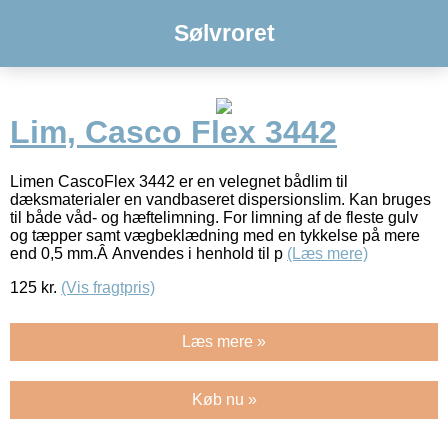
Sølvroret
Lim, Casco Flex 3442
Limen CascoFlex 3442 er en velegnet bådlim til
dæksmaterialer en vandbaseret dispersionslim. Kan bruges
til både våd- og hæftelimning. For limning af de fleste gulv
og tæpper samt vægbeklædning med en tykkelse på mere
end 0,5 mm.Â Anvendes i henhold til p
(Læs mere)
125
kr.
(Vis fragtpris)
Læs mere »
Køb nu »