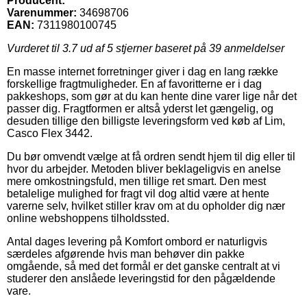
Producent:
Varenummer:
34698706
EAN:
7311980100745
Vurderet til
3.7
ud af 5 stjerner baseret på
39
anmeldelser
En masse internet forretninger giver i dag en lang række
forskellige fragtmuligheder. En af favoritterne er i dag
pakkeshops, som gør at du kan hente dine varer lige når det
passer dig. Fragtformen er altså yderst let gængelig, og
desuden tillige den billigste leveringsform ved køb af Lim,
Casco Flex 3442.
Du bør omvendt vælge at få ordren sendt hjem til dig eller til
hvor du arbejder. Metoden bliver beklageligvis en anelse
mere omkostningsfuld, men tillige ret smart. Den mest
betalelige mulighed for fragt vil dog altid være at hente
varerne selv, hvilket stiller krav om at du opholder dig nær
online webshoppens tilholdssted.
Antal dages levering på Komfort ombord er naturligvis
særdeles afgørende hvis man behøver din pakke
omgående, så med det formål er det ganske centralt at vi
studerer den anslåede leveringstid for den pågældende
vare.