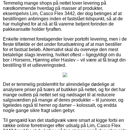
Temmelig mange shops på nettet lover levering på
næstkommende hverdag på masser af produkter,
eksempelvis Lim, Casco Flex 3442, der dog betinges af at
bestillingen anbringes inden et fastslået tidspunkt, så at de
har mulighed for at nå at få varerne betjent forinden de
pakkeansatte holder fyraften.
Enkelte internet foretagender lover portofri levering, men i de
fleste tilfælde er det under forudsætning af at man bestiller
for et fastsat beløb. Alternativt skal du overveje den mest
betalelige slags levering, hvilket oftest – ligegyldigt om du
bor i Horsens, Hjørring eller Haslev – vil være at få bragt din
bestilling til et udleveringssted.
Det er temmelig problemfrit for almindelige dødelige at
analysere priser på tværs af butikker på nettet, og for det har
mange outlets på nettet set sig nødsaget til at reducere
salgsværdien på mange af deres produkter – til juniorer, og
ligeledes også til herrer og damer – kolossalt, og endda
nogle gange sikre fragt uden gebyr.
Til gengæld kan det stadigvæk være smart at kigge forbi en
række online forretninger efter udsalg på Lim, Casco Flex