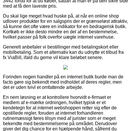
3442 forud for at du køber, sådan at man er på den sikre side
med at få den laveste pris.
Du skal lige meget hvad huske på, at når en online shop
udlover produkter for en salgspris der er grænseløst attraktiv,
så kunne det ofte være en indikator for en bedragerisk butik.
Kortkøb er ikke desto mindre en del af en bestemmelse,
hvilket passer på folk overfor uægte internet varehuse.
Generelt anbefaler vi bestillinger med betalingskort eller
mobilbetaling. Som et alternativ kan du udnytte et tilbud fra
fx ViaBill, ifald du gerne vil klare beløbet senere.
Forinden nogen handler på en internet butik burde man de
facto gøre sig bekendt med indholdet af deres regler, men
det er uden tvivl et omfattende arbejde.
En nem løsning er at kontrollere hvorvidt e-firmaet er
medlem af e-mærke ordningen, hvilket typisk er et
kendetegn for at internet webshoppen retter sig efter de
opstillede regler, foruden at internet forhandleren
rutinemæssigt føres tilsyn med af jurister som er meget
bekendte med bestemmelserne på området. Derudover
giver det dig chance for en hjælpende hånd, såfremt du