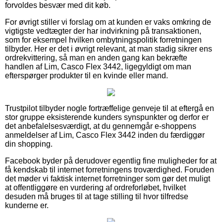
forvoldes besvær med dit køb.
For øvrigt stiller vi forslag om at kunden er vaks omkring de
vigtigste vedtægter der har indvirkning på transaktionen,
som for eksempel hvilken ombytningspolitik forretningen
tilbyder. Her er det i øvrigt relevant, at man stadig sikrer ens
ordrekvittering, så man en anden gang kan bekræfte
handlen af Lim, Casco Flex 3442, ligegyldigt om man
efterspørger produkter til en kvinde eller mand.
Trustpilot tilbyder nogle fortræffelige genveje til at eftergå en
stor gruppe eksisterende kunders synspunkter og derfor er
det anbefalelsesværdigt, at du gennemgår e-shoppens
anmeldelser af Lim, Casco Flex 3442 inden du færdiggør
din shopping.
Facebook byder på derudover egentlig fine muligheder for at
få kendskab til internet forretningens troværdighed. Foruden
det møder vi faktisk internet forretninger som gør det muligt
at offentliggøre en vurdering af ordreforløbet, hvilket
desuden må bruges til at tage stilling til hvor tilfredse
kunderne er.