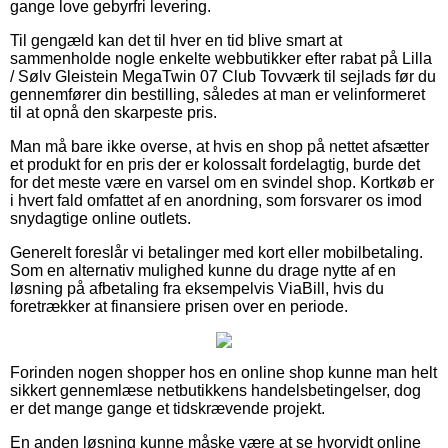
gange love gebyrfri levering.
Til gengæld kan det til hver en tid blive smart at
sammenholde nogle enkelte webbutikker efter rabat på Lilla
/ Sølv Gleistein MegaTwin 07 Club Tovværk til sejlads før du
gennemfører din bestilling, således at man er velinformeret
til at opnå den skarpeste pris.
Man må bare ikke overse, at hvis en shop på nettet afsætter
et produkt for en pris der er kolossalt fordelagtig, burde det
for det meste være en varsel om en svindel shop. Kortkøb er
i hvert fald omfattet af en anordning, som forsvarer os imod
snydagtige online outlets.
Generelt foreslår vi betalinger med kort eller mobilbetaling.
Som en alternativ mulighed kunne du drage nytte af en
løsning på afbetaling fra eksempelvis ViaBill, hvis du
foretrækker at finansiere prisen over en periode.
Forinden nogen shopper hos en online shop kunne man helt
sikkert gennemlæse netbutikkens handelsbetingelser, dog
er det mange gange et tidskrævende projekt.
En anden løsning kunne måske være at se hvorvidt online