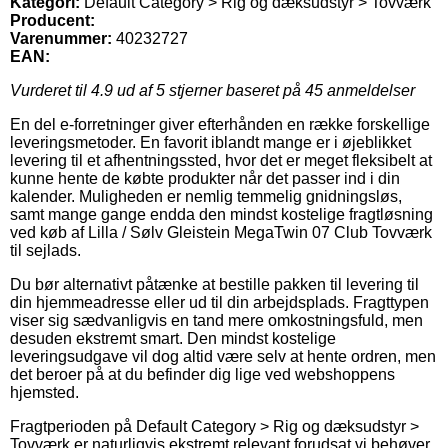
Kategori:
Default Category > Rig og dæksudstyr > Tovværk
Producent:
Varenummer:
40232727
EAN:
Vurderet til
4.9
ud af 5 stjerner baseret på
45
anmeldelser
En del e-forretninger giver efterhånden en række forskellige
leveringsmetoder. En favorit iblandt mange er i øjeblikket
levering til et afhentningssted, hvor det er meget fleksibelt at
kunne hente de købte produkter når det passer ind i din
kalender. Muligheden er nemlig temmelig gnidningsløs,
samt mange gange endda den mindst kostelige fragtløsning
ved køb af Lilla / Sølv Gleistein MegaTwin 07 Club Tovværk
til sejlads.
Du bør alternativt påtænke at bestille pakken til levering til
din hjemmeadresse eller ud til din arbejdsplads. Fragttypen
viser sig sædvanligvis en tand mere omkostningsfuld, men
desuden ekstremt smart. Den mindst kostelige
leveringsudgave vil dog altid være selv at hente ordren, men
det beroer på at du befinder dig lige ved webshoppens
hjemsted.
Fragtperioden på Default Category > Rig og dæksudstyr >
Tovværk er naturligvis ekstremt relevant forudsat vi behøver