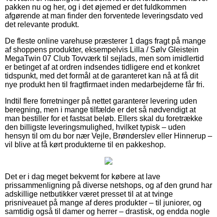
pakken nu og her, og i det øjemed er det fuldkommen
afgørende at man finder den forventede leveringsdato ved
det relevante produkt.
De fleste online varehuse præsterer 1 dags fragt på mange
af shoppens produkter, eksempelvis Lilla / Sølv Gleistein
MegaTwin 07 Club Tovværk til sejlads, men som imidlertid
er betinget af at ordren indsendes tidligere end et konkret
tidspunkt, med det formål at de garanteret kan nå at få dit
nye produkt hen til fragtfirmaet inden medarbejderne får fri.
Indtil flere forretninger på nettet garanterer levering uden
beregning, men i mange tilfælde er det så nødvendigt at
man bestiller for et fastsat beløb. Ellers skal du foretrække
den billigste leveringsmulighed, hvilket typisk – uden
hensyn til om du bor nær Vejle, Brønderslev eller Hinnerup –
vil blive at få kørt produkterne til en pakkeshop.
Det er i dag meget bekvemt for købere at lave
prissammenligning på diverse netshops, og af den grund har
adskillige netbutikker været presset til at at tvinge
prisniveauet på mange af deres produkter – til juniorer, og
samtidig også til damer og herrer – drastisk, og endda nogle