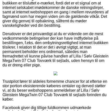
butikken er tilsluttet e-mærket, fordi det er et signal om at
internet selskabet imødekommer de danske retningslinjer,
samt at internet webshoppen en gang i mellem revurderes af
fagmænd som har megen viden om de gældende vilkår. Det
giver dig genvej til opbakning, såfremt du møder
vanskeligheder ved din bestilling.
Derudover er det prisværdigt at du er vidende om de mest
vedkommende betingelser der kan have indflydelse på
bestillingen, f.eks. den ombytningsrettighed internet butikken
tilsikrer. I relation til det er det i øvrigt vigtigt, at man
permanent beholder ens ordremail, således man
fremadrettet vil kunne påvise handlen af Lilla / Sølv Gleistein
MegaTwin 07 Club Tovværk til sejlads, uden hensyn til om
du er dreng eller pige.
Trustpilot fører til aldeles fornemme chancer for at efterse en
stor portion eksisterende køberes omtaler og derved støtter
vi, at du beser webshoppens anmeldelser af Lilla / Sølv
Gleistein MegaTwin 07 Club Tovværk til sejlads forinden du
køber.
Facebook giver dig tillige fuldkommen udmærkede