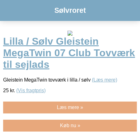
Sølvroret
Lilla / Sølv Gleistein
MegaTwin 07 Club Tovværk
til sejlads
Gleistein MegaTwin tovværk i lilla / sølv
(Læs mere)
25
kr.
(Vis fragtpris)
Læs mere »
Køb nu »