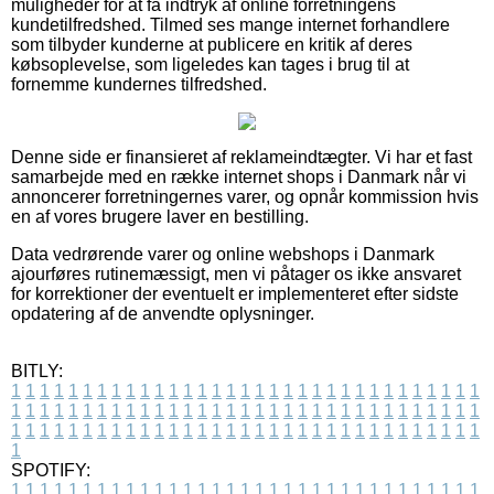
muligheder for at få indtryk af online forretningens
kundetilfredshed. Tilmed ses mange internet forhandlere
som tilbyder kunderne at publicere en kritik af deres
købsoplevelse, som ligeledes kan tages i brug til at
fornemme kundernes tilfredshed.
Denne side er finansieret af reklameindtægter. Vi har et fast
samarbejde med en række internet shops i Danmark når vi
annoncerer forretningernes varer, og opnår kommission hvis
en af vores brugere laver en bestilling.
Data vedrørende varer og online webshops i Danmark
ajourføres rutinemæssigt, men vi påtager os ikke ansvaret
for korrektioner der eventuelt er implementeret efter sidste
opdatering af de anvendte oplysninger.
BITLY:
1
1
1
1
1
1
1
1
1
1
1
1
1
1
1
1
1
1
1
1
1
1
1
1
1
1
1
1
1
1
1
1
1
1
1
1
1
1
1
1
1
1
1
1
1
1
1
1
1
1
1
1
1
1
1
1
1
1
1
1
1
1
1
1
1
1
1
1
1
1
1
1
1
1
1
1
1
1
1
1
1
1
1
1
1
1
1
1
1
1
1
1
1
1
1
1
1
1
1
1
SPOTIFY:
1
1
1
1
1
1
1
1
1
1
1
1
1
1
1
1
1
1
1
1
1
1
1
1
1
1
1
1
1
1
1
1
1