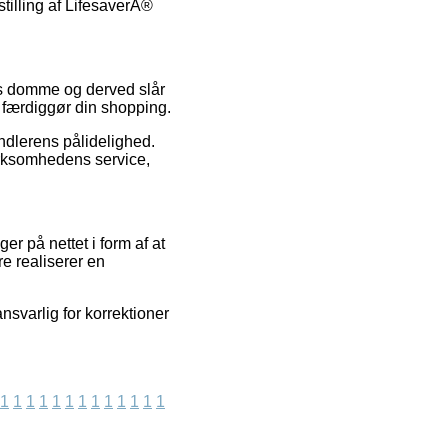
stilling af LifesaverÂ®
res domme og derved slår
u færdiggør din shopping.
handlerens pålidelighed.
irksomhedens service,
 på nettet i form af at
re realiserer en
nsvarlig for korrektioner
1
1
1
1
1
1
1
1
1
1
1
1
1