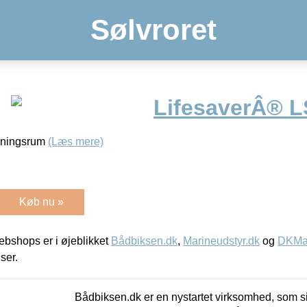
Sølvroret
LifesaverÂ® 
gningsrum
(Læs mere)
Køb nu »
bshops er i øjeblikket
Bådbiksen.dk
,
Marineudstyr.dk
og
DKMar
iser.
Bådbiksen.dk er en nystartet virksomhed, som si