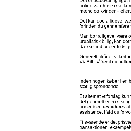
Det er usædvanlig ligetil
online varehuse ikke kun
mænd og kvinder – eftertr
Det kan dog alligevel vær
forinden du gennemfører d
Man bør alligevel være ob
urealistisk billig, kan de
dækket ind under Indsige
Generelt tilråder vi kortb
ViaBill, såfremt du heller
Inden nogen køber i en b
særlig spændende.
Et alternativt forslag k
det generelt er en sikrin
undertiden revurderes af
assistance, ifald du forv
Tilsvarende er det prisvæ
transaktionen, eksempelvi