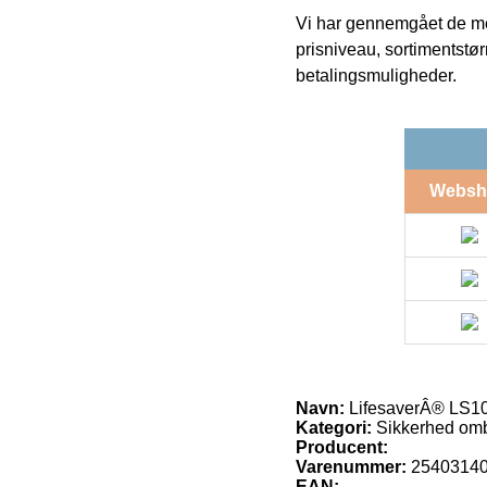
Vi har gennemgået de mes
prisniveau, sortimentstø
betalingsmuligheder.
Websh
Navn:
LifesaverÂ® LS1
Kategori:
Sikkerhed om
Producent:
Varenummer:
2540314
EAN: