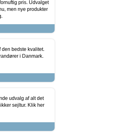
fornuftig pris. Udvalget
u, men nye produkter
g.
den bedste kvalitet.
erandører i Danmark.
de udvalg af alt det
kker sejltur. Klik her