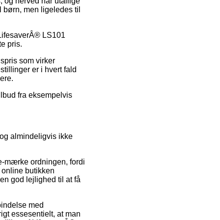
, og herved har utallige
børn, men ligeledes til
å LifesaverÂ® LS101
e pris.
gspris som virker
illinger er i hvert fald
ere.
 tilbud fra eksempelvis
og almindeligvis ikke
 e-mærke ordningen, fordi
t online butikken
god lejlighed til at få
rbindelse med
igt essesentielt, at man