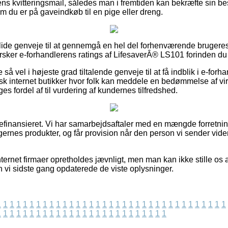
 ens kvitteringsmail, således man i fremtiden kan bekræfte sin be
m du er på gaveindkøb til en pige eller dreng.
 solide genveje til at gennemgå en hel del forhenværende bruge
erforsker e-forhandlerens ratings af LifesaverÂ® LS101 forinden d
så vel i højeste grad tiltalende genveje til at få indblik i e-for
sk internet butikker hvor folk kan meddele en bedømmelse af v
 fordel af til vurdering af kundernes tilfredshed.
nansieret. Vi har samarbejdsaftaler med en mængde forretninger
gernes produkter, og får provision når den person vi sender vide
ernet firmaer opretholdes jævnligt, men man kan ikke stille os a
n vi sidste gang opdaterede de viste oplysninger.
1
1
1
1
1
1
1
1
1
1
1
1
1
1
1
1
1
1
1
1
1
1
1
1
1
1
1
1
1
1
1
1
1
1
1
1
1
1
1
1
1
1
1
1
1
1
1
1
1
1
1
1
1
1
1
1
1
1
1
1
1