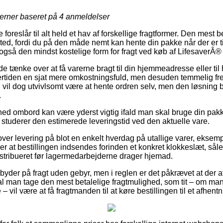
jerner baseret på
4
anmeldelser
oreslår til alt held et hav af forskellige fragtformer. Den mest be
ssted, fordi du på den måde nemt kan hente din pakke når der er ti
 også den mindst kostelige form for fragt ved køb af LifesaverÂ
ænke over at få varerne bragt til din hjemmeadresse eller til 
dertiden en sjat mere omkostningsfuld, men desuden temmelig 
vil dog utvivlsomt være at hente ordren selv, men den løsning be
.
ed ombord kan være yderst vigtig ifald man skal bruge din pakke
n studerer den estimerede leveringstid ved den aktuelle vare.
over levering på blot en enkelt hverdag på utallige varer, ekse
r at bestillingen indsendes forinden et konkret klokkeslæt, såled
istribueret før lagermedarbejderne drager hjemad.
yder på fragt uden gebyr, men i reglen er det påkrævet at der aft
al man tage den mest betalelige fragtmulighed, som tit – om man
 vil være at få fragtmanden til at køre bestillingen til et afhent