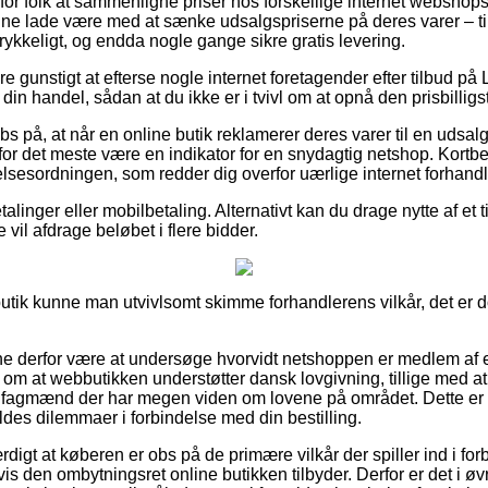
 for folk at sammenligne priser hos forskellige internet webshops
ne lade være med at sænke udsalgspriserne på deres varer – til 
ykkeligt, og endda nogle gange sikre gratis levering.
e gunstigt at efterse nogle internet foretagender efter tilbud p
in handel, sådan at du ikke er i tvivl om at opnå den prisbilligst
s på, at når en online butik reklamerer deres varer til en udsal
t for det meste være en indikator for en snydagtig netshop. Kortbest
lsesordningen, som redder dig overfor uærlige internet forhandl
etalinger eller mobilbetaling. Alternativt kan du drage nytte af et
e vil afdrage beløbet i flere bidder.
utik kunne man utvivlsomt skimme forhandlerens vilkår, det er d
unne derfor være at undersøge hvorvidt netshoppen er medlem af
g om at webbutikken understøtter dansk lovgivning, tillige med a
 fagmænd der har megen viden om lovene på området. Dette er en 
oldes dilemmaer i forbindelse med din bestilling.
rdigt at køberen er obs på de primære vilkår der spiller ind i fo
s den ombytningsret online butikken tilbyder. Derfor er det i øvr