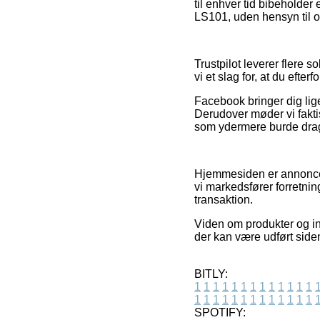
til enhver tid bibeholder
LS101, uden hensyn til o
Trustpilot leverer flere
vi et slag for, at du eft
Facebook bringer dig lige 
Derudover møder vi fakti
som ydermere burde drages
Hjemmesiden er annoncefi
vi markedsfører forretnin
transaktion.
Viden om produkter og int
der kan være udført side
BITLY:
1
1
1
1
1
1
1
1
1
1
1
1
1
1
1
1
1
1
1
1
1
1
1
1
1
1
SPOTIFY: