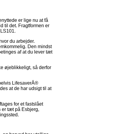
nyttede er lige nu at få
d til det. Fragtformen er
® LS101.
hvor du arbejder.
fremkommelig. Den mindst
tinges af at du lever tæt
 øjeblikkeligt, så derfor
mpelvis LifesaverÂ®
es at de har udsigt til at
ages for et fastslået
 er tæt på Esbjerg,
ningssted.