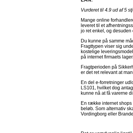
Vurderet til
4.9
ud af 5 st
Mange online forhandlere f
leveret til et afhentning
jo ret enkel, og desuden
Du kunne på samme måde t
Fragttypen viser sig un
kostelige leveringsmodel 
på internet firmaets lager
Fragtperioden på Sikkerh
er det ret relevant at ma
En del e-forretninger udl
LS101, hvilket dog antage
kunne nå at få varerne d
En række internet shops b
beløb. Som alternativ sk
Vordingborg eller Brande –