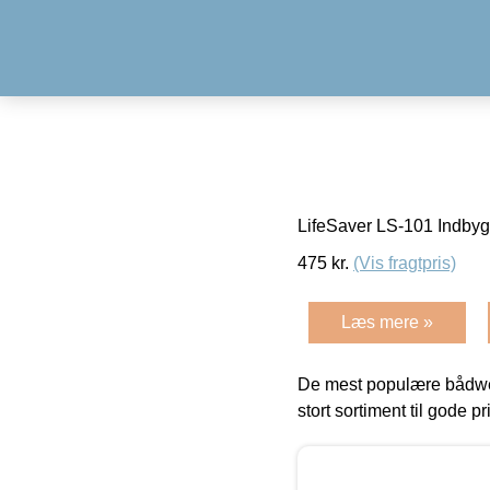
LifeSaver LS-101 Indby
475
kr.
(Vis fragtpris)
Læs mere »
De mest populære bådwe
stort sortiment til gode pr