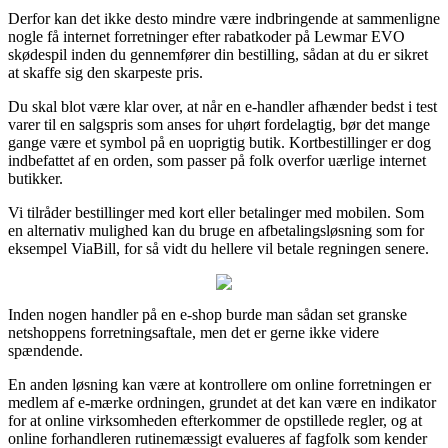
Derfor kan det ikke desto mindre være indbringende at sammenligne
nogle få internet forretninger efter rabatkoder på Lewmar EVO
skødespil inden du gennemfører din bestilling, sådan at du er sikret
at skaffe sig den skarpeste pris.
Du skal blot være klar over, at når en e-handler afhænder bedst i test
varer til en salgspris som anses for uhørt fordelagtig, bør det mange
gange være et symbol på en uoprigtig butik. Kortbestillinger er dog
indbefattet af en orden, som passer på folk overfor uærlige internet
butikker.
Vi tilråder bestillinger med kort eller betalinger med mobilen. Som
en alternativ mulighed kan du bruge en afbetalingsløsning som for
eksempel ViaBill, for så vidt du hellere vil betale regningen senere.
Inden nogen handler på en e-shop burde man sådan set granske
netshoppens forretningsaftale, men det er gerne ikke videre
spændende.
En anden løsning kan være at kontrollere om online forretningen er
medlem af e-mærke ordningen, grundet at det kan være en indikator
for at online virksomheden efterkommer de opstillede regler, og at
online forhandleren rutinemæssigt evalueres af fagfolk som kender