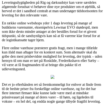
Leveringsdygtigheden på Rig og dæksudstyr kan være særdeles
afgørende forudsat vi behøver dine nye produkter om et øjeblik, så
herved er det i sandhed centralt at man undersøger tidshorisonten for
levering for den relevante vare.
En række online webshops yder 1 dags levering på mange af
butikkens varenumre, eksempelvis Lewmar EVO skødespil, men
som ikke desto mindre antager at der bestilles forud for et givent
tidspunkt, så de sandsynligvis kan nå at få varerne klar forud for at
de logistikansatte tager hjem.
Flere online varehuse præsterer gratis fragt, men i mange tilfælde
kun ifald man aftager for en konkret sum. Som alternativ skal du
gribe den mest prisbevidste mulighed for levering, der typisk – uden
hensyn til om man er tæt på Roskilde, Frederikshavn eller Sæby –
vil være at få fragtmanden til at bringe din pakke til et
udleveringssted.
Det er jo efterhånden ret så fremkommeligt for enhver at finde frem
til de bedste priser fra forskellige online varehuse, og for det har
flere internet firmaer ikke kunne lade være med at mindske
prisniveauet på mange af deres varer – til børn, og ligeledes til
voksne – en hel del, og endda nogle gange tilbyde fragtfri levering.