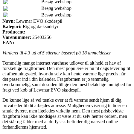
Besøg webshop
Besøg webshop
Besøg webshop
Navn:
Lewmar EVO skødespil
Kategori:
Rig og dæksudstyr
Producent:
Varenummer:
25403256
EAN:
Vurderet til
4.3
ud af 5 stjerner baseret på
18
anmeldelser
Temmelig mange internet varehuse udlover til alt held et hav af
forskellige fragtformer. Den mest populære er nu til dags levering til
et afhentningssted, hvor du selv kan hente varerne lige præcis når
det passer ind i din kalender. Fragtformen er jo temmelig
overkommelig, samt desuden tillige den mest betalelige mulighed for
fragt ved køb af Lewmar EVO skødespil.
Du kunne lige så vel tænke over at få varerne sendt hjem til dig
privat eller til dit arbejdes adresse. Muligheden viser sig til tider en
smule dyrere, men ligeledes virkelig nem. Den mest prisbevidste
fragtform kan ikke modsiges at være at du selv henter ordren, men
det står og falder med at du fysisk befinder dig nærved online
forhandlerens hjemsted.