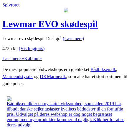
Sølvroret
Lewmar EVO skødespil
Lewmar evo skødespil 15 st grå
(Læs mere)
4725
kr.
(Vis fragtpris)
Læs mere »
Køb nu »
De mest populære bådwebshops er i øjeblikket
Bådbiksen.dk
,
Marineudstyr.dk
og
DKMarine.dk
, som alle har et stort sortiment til
gode priser.
Bådbiksen.dk er en nystartet virksomhed, som siden 2019 har
tilbudt danske sejlentusiaster kvalitets bådudstyr til en fornuftig
pris. Udvalget på deres webshop er dog noget begrænset
endnu, men nye produkter kommer til dagligt. Klik her for at se
deres udvalg.