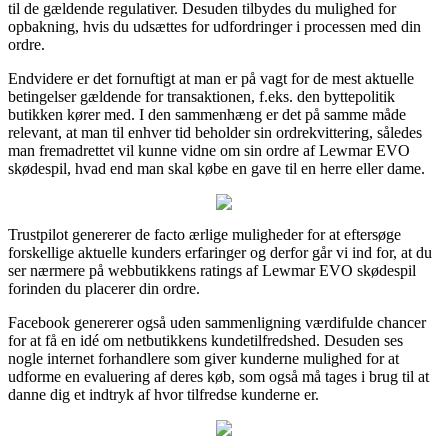
til de gældende regulativer. Desuden tilbydes du mulighed for
opbakning, hvis du udsættes for udfordringer i processen med din
ordre.
Endvidere er det fornuftigt at man er på vagt for de mest aktuelle
betingelser gældende for transaktionen, f.eks. den byttepolitik
butikken kører med. I den sammenhæng er det på samme måde
relevant, at man til enhver tid beholder sin ordrekvittering, således
man fremadrettet vil kunne vidne om sin ordre af Lewmar EVO
skødespil, hvad end man skal købe en gave til en herre eller dame.
Trustpilot genererer de facto ærlige muligheder for at eftersøge
forskellige aktuelle kunders erfaringer og derfor går vi ind for, at du
ser nærmere på webbutikkens ratings af Lewmar EVO skødespil
forinden du placerer din ordre.
Facebook genererer også uden sammenligning værdifulde chancer
for at få en idé om netbutikkens kundetilfredshed. Desuden ses
nogle internet forhandlere som giver kunderne mulighed for at
udforme en evaluering af deres køb, som også må tages i brug til at
danne dig et indtryk af hvor tilfredse kunderne er.