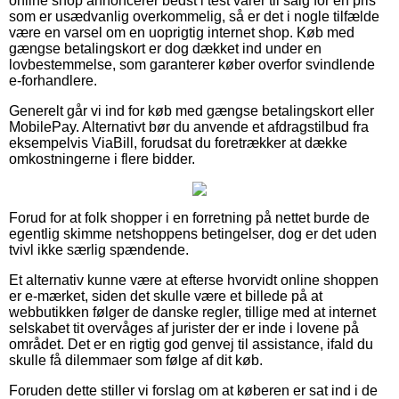
online shop annoncerer bedst i test varer til salg for en pris
som er usædvanlig overkommelig, så er det i nogle tilfælde
være en varsel om en uoprigtig internet shop. Køb med
gængse betalingskort er dog dækket ind under en
lovbestemmelse, som garanterer køber overfor svindlende
e-forhandlere.
Generelt går vi ind for køb med gængse betalingskort eller
MobilePay. Alternativt bør du anvende et afdragstilbud fra
eksempelvis ViaBill, forudsat du foretrækker at dække
omkostningerne i flere bidder.
Forud for at folk shopper i en forretning på nettet burde de
egentlig skimme netshoppens betingelser, dog er det uden
tvivl ikke særlig spændende.
Et alternativ kunne være at efterse hvorvidt online shoppen
er e-mærket, siden det skulle være et billede på at
webbutikken følger de danske regler, tillige med at internet
selskabet tit overvåges af jurister der er inde i lovene på
området. Det er en rigtig god genvej til assistance, ifald du
skulle få dilemmaer som følge af dit køb.
Foruden dette stiller vi forslag om at køberen er sat ind i de