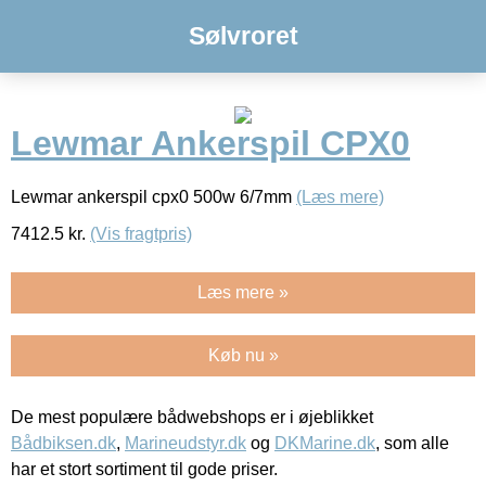
Sølvroret
Lewmar Ankerspil CPX0
Lewmar ankerspil cpx0 500w 6/7mm
(Læs mere)
7412.5
kr.
(Vis fragtpris)
Læs mere »
Køb nu »
De mest populære bådwebshops er i øjeblikket
Bådbiksen.dk
,
Marineudstyr.dk
og
DKMarine.dk
, som alle
har et stort sortiment til gode priser.