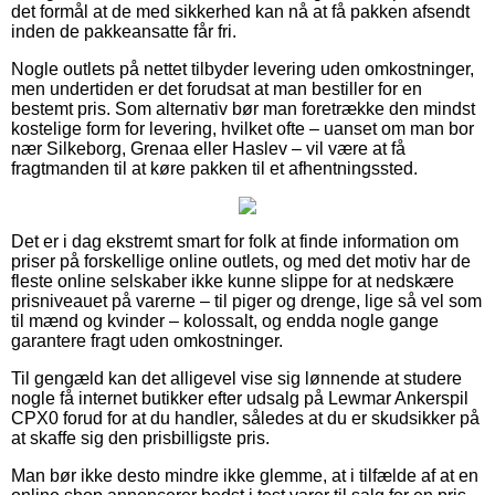
det formål at de med sikkerhed kan nå at få pakken afsendt
inden de pakkeansatte får fri.
Nogle outlets på nettet tilbyder levering uden omkostninger,
men undertiden er det forudsat at man bestiller for en
bestemt pris. Som alternativ bør man foretrække den mindst
kostelige form for levering, hvilket ofte – uanset om man bor
nær Silkeborg, Grenaa eller Haslev – vil være at få
fragtmanden til at køre pakken til et afhentningssted.
Det er i dag ekstremt smart for folk at finde information om
priser på forskellige online outlets, og med det motiv har de
fleste online selskaber ikke kunne slippe for at nedskære
prisniveauet på varerne – til piger og drenge, lige så vel som
til mænd og kvinder – kolossalt, og endda nogle gange
garantere fragt uden omkostninger.
Til gengæld kan det alligevel vise sig lønnende at studere
nogle få internet butikker efter udsalg på Lewmar Ankerspil
CPX0 forud for at du handler, således at du er skudsikker på
at skaffe sig den prisbilligste pris.
Man bør ikke desto mindre ikke glemme, at i tilfælde af at en