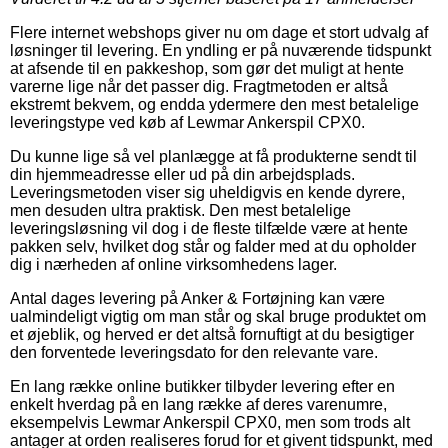
Flere internet webshops giver nu om dage et stort udvalg af
løsninger til levering. En yndling er på nuværende tidspunkt
at afsende til en pakkeshop, som gør det muligt at hente
varerne lige når det passer dig. Fragtmetoden er altså
ekstremt bekvem, og endda ydermere den mest betalelige
leveringstype ved køb af Lewmar Ankerspil CPX0.
Du kunne lige så vel planlægge at få produkterne sendt til
din hjemmeadresse eller ud på din arbejdsplads.
Leveringsmetoden viser sig uheldigvis en kende dyrere,
men desuden ultra praktisk. Den mest betalelige
leveringsløsning vil dog i de fleste tilfælde være at hente
pakken selv, hvilket dog står og falder med at du opholder
dig i nærheden af online virksomhedens lager.
Antal dages levering på Anker & Fortøjning kan være
ualmindeligt vigtig om man står og skal bruge produktet om
et øjeblik, og herved er det altså fornuftigt at du besigtiger
den forventede leveringsdato for den relevante vare.
En lang række online butikker tilbyder levering efter en
enkelt hverdag på en lang række af deres varenumre,
eksempelvis Lewmar Ankerspil CPX0, men som trods alt
antager at orden realiseres forud for et givent tidspunkt, med