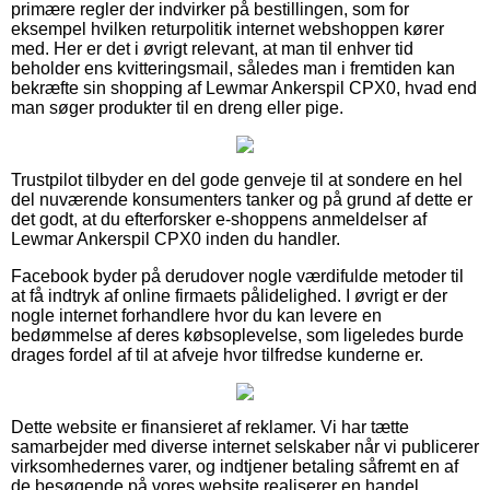
primære regler der indvirker på bestillingen, som for
eksempel hvilken returpolitik internet webshoppen kører
med. Her er det i øvrigt relevant, at man til enhver tid
beholder ens kvitteringsmail, således man i fremtiden kan
bekræfte sin shopping af Lewmar Ankerspil CPX0, hvad end
man søger produkter til en dreng eller pige.
Trustpilot tilbyder en del gode genveje til at sondere en hel
del nuværende konsumenters tanker og på grund af dette er
det godt, at du efterforsker e-shoppens anmeldelser af
Lewmar Ankerspil CPX0 inden du handler.
Facebook byder på derudover nogle værdifulde metoder til
at få indtryk af online firmaets pålidelighed. I øvrigt er der
nogle internet forhandlere hvor du kan levere en
bedømmelse af deres købsoplevelse, som ligeledes burde
drages fordel af til at afveje hvor tilfredse kunderne er.
Dette website er finansieret af reklamer. Vi har tætte
samarbejder med diverse internet selskaber når vi publicerer
virksomhedernes varer, og indtjener betaling såfremt en af
de besøgende på vores website realiserer en handel.