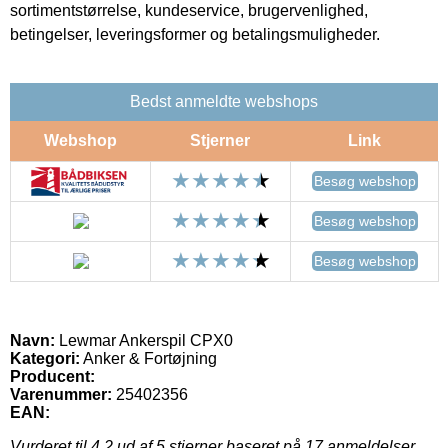
sortimentstørrelse, kundeservice, brugervenlighed,
betingelser, leveringsformer og betalingsmuligheder.
Bedst anmeldte webshops
Webshop
Stjerner
Link
Besøg webshop
Besøg webshop
Besøg webshop
Navn:
Lewmar Ankerspil CPX0
Kategori:
Anker & Fortøjning
Producent:
Varenummer:
25402356
EAN:
Vurderet til
4.2
ud af 5 stjerner baseret på
17
anmeldelser