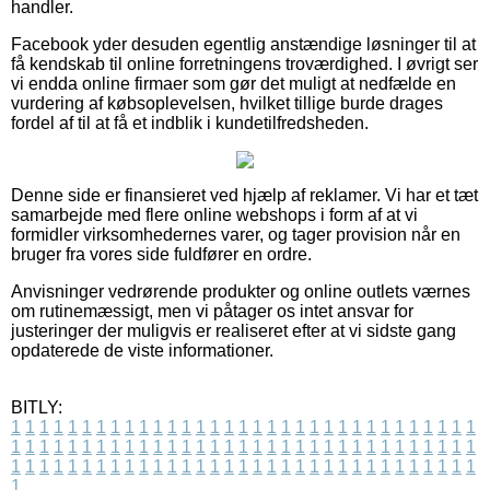
handler.
Facebook yder desuden egentlig anstændige løsninger til at
få kendskab til online forretningens troværdighed. I øvrigt ser
vi endda online firmaer som gør det muligt at nedfælde en
vurdering af købsoplevelsen, hvilket tillige burde drages
fordel af til at få et indblik i kundetilfredsheden.
Denne side er finansieret ved hjælp af reklamer. Vi har et tæt
samarbejde med flere online webshops i form af at vi
formidler virksomhedernes varer, og tager provision når en
bruger fra vores side fuldfører en ordre.
Anvisninger vedrørende produkter og online outlets værnes
om rutinemæssigt, men vi påtager os intet ansvar for
justeringer der muligvis er realiseret efter at vi sidste gang
opdaterede de viste informationer.
BITLY:
1
1
1
1
1
1
1
1
1
1
1
1
1
1
1
1
1
1
1
1
1
1
1
1
1
1
1
1
1
1
1
1
1
1
1
1
1
1
1
1
1
1
1
1
1
1
1
1
1
1
1
1
1
1
1
1
1
1
1
1
1
1
1
1
1
1
1
1
1
1
1
1
1
1
1
1
1
1
1
1
1
1
1
1
1
1
1
1
1
1
1
1
1
1
1
1
1
1
1
1