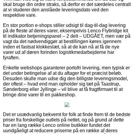
skal bruge din ordre straks, så derfor er det særdeles centralt
at vi studerer den anslåede leveringsdato ved den
respektive vare.
En stor portion e-shops stiller udsigt til dag-til-dag levering
på de fleste af deres varer, eksempelvis Lenco Flybridge kit
til indikator betjeningspanel – 2 delt – UDGÅET, men vær på
vagt da det nødvendiggør at bestillingen køres igennem
inden et fastsat klokkeslæt, så at de kan nå at få de nye
varer ud af døren forinden logistikmedarbejderne har
fyraften.
Enkelte webshops garanterer portofri levering, men typisk er
det under betingelse af at du aftager for et præcist beløb.
Desuden skulle man udse dig den billigste leveringsmodel,
der oftest – hvad end man opholder sig tæt på Taastrup,
Sønderborg eller Jyllinge – vil blive at få fragtfirmaet til at
bringe dine varer til en pakkeshop.
Det er usædvanlig bekvemt for folk at finde frem til de bedste
priser fra forskellige outlets på nettet, og på grund af dette
har en lang række Lenco online butikker fundet det
uundgåeligt at reducere priserne på en række af deres