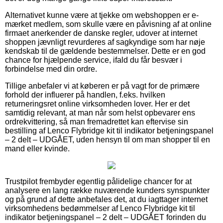
Alternativet kunne være at tjekke om webshoppen er e-
mærket medlem, som skulle være en påvisning af at online
firmaet anerkender de danske regler, udover at internet
shoppen jævnligt revurderes af sagkyndige som har nøje
kendskab til de gældende bestemmelser. Dette er en god
chance for hjælpende service, ifald du får besvær i
forbindelse med din ordre.
Tillige anbefaler vi at køberen er på vagt for de primære
forhold der influerer på handlen, f.eks. hvilken
returneringsret online virksomheden lover. Her er det
samtidig relevant, at man når som helst opbevarer ens
ordrekvittering, så man fremadrettet kan eftervise sin
bestilling af Lenco Flybridge kit til indikator betjeningspanel
– 2 delt – UDGÅET, uden hensyn til om man shopper til en
mand eller kvinde.
Trustpilot frembyder egentlig pålidelige chancer for at
analysere en lang række nuværende kunders synspunkter
og på grund af dette anbefales det, at du iagttager internet
virksomhedens bedømmelser af Lenco Flybridge kit til
indikator betjeningspanel – 2 delt – UDGÅET forinden du