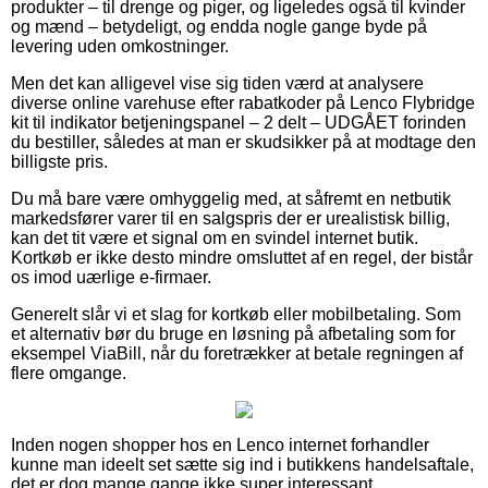
produkter – til drenge og piger, og ligeledes også til kvinder
og mænd – betydeligt, og endda nogle gange byde på
levering uden omkostninger.
Men det kan alligevel vise sig tiden værd at analysere
diverse online varehuse efter rabatkoder på Lenco Flybridge
kit til indikator betjeningspanel – 2 delt – UDGÅET forinden
du bestiller, således at man er skudsikker på at modtage den
billigste pris.
Du må bare være omhyggelig med, at såfremt en netbutik
markedsfører varer til en salgspris der er urealistisk billig,
kan det tit være et signal om en svindel internet butik.
Kortkøb er ikke desto mindre omsluttet af en regel, der bistår
os imod uærlige e-firmaer.
Generelt slår vi et slag for kortkøb eller mobilbetaling. Som
et alternativ bør du bruge en løsning på afbetaling som for
eksempel ViaBill, når du foretrækker at betale regningen af
flere omgange.
Inden nogen shopper hos en Lenco internet forhandler
kunne man ideelt set sætte sig ind i butikkens handelsaftale,
det er dog mange gange ikke super interessant.