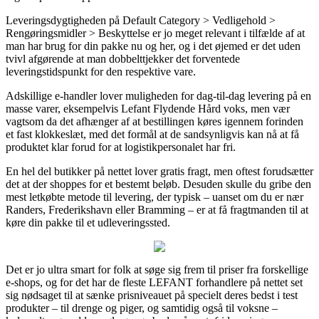
Leveringsdygtigheden på Default Category > Vedligehold >
Rengøringsmidler > Beskyttelse er jo meget relevant i tilfælde af at
man har brug for din pakke nu og her, og i det øjemed er det uden
tvivl afgørende at man dobbelttjekker det forventede
leveringstidspunkt for den respektive vare.
Adskillige e-handler lover muligheden for dag-til-dag levering på en
masse varer, eksempelvis Lefant Flydende Hård voks, men vær
vagtsom da det afhænger af at bestillingen køres igennem forinden
et fast klokkeslæt, med det formål at de sandsynligvis kan nå at få
produktet klar forud for at logistikpersonalet har fri.
En hel del butikker på nettet lover gratis fragt, men oftest forudsætter
det at der shoppes for et bestemt beløb. Desuden skulle du gribe den
mest letkøbte metode til levering, der typisk – uanset om du er nær
Randers, Frederikshavn eller Bramming – er at få fragtmanden til at
køre din pakke til et udleveringssted.
Det er jo ultra smart for folk at søge sig frem til priser fra forskellige
e-shops, og for det har de fleste LEFANT forhandlere på nettet set
sig nødsaget til at sænke prisniveauet på specielt deres bedst i test
produkter – til drenge og piger, og samtidig også til voksne –