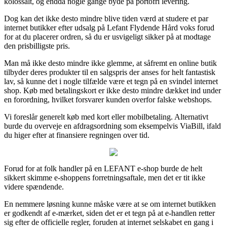
kolossalt, og endda nogle gange byde på portofri levering.
Dog kan det ikke desto mindre blive tiden værd at studere et par
internet butikker efter udsalg på Lefant Flydende Hård voks forud
for at du placerer ordren, så du er usvigeligt sikker på at modtage
den prisbilligste pris.
Man må ikke desto mindre ikke glemme, at såfremt en online butik
tilbyder deres produkter til en salgspris der anses for helt fantastisk
lav, så kunne det i nogle tilfælde være et tegn på en svindel internet
shop. Køb med betalingskort er ikke desto mindre dækket ind under
en forordning, hvilket forsvarer kunden overfor falske webshops.
Vi foreslår generelt køb med kort eller mobilbetaling. Alternativt
burde du overveje en afdragsordning som eksempelvis ViaBill, ifald
du higer efter at finansiere regningen over tid.
Forud for at folk handler på en LEFANT e-shop burde de helt
sikkert skimme e-shoppens forretningsaftale, men det er tit ikke
videre spændende.
En nemmere løsning kunne måske være at se om internet butikken
er godkendt af e-mærket, siden det er et tegn på at e-handlen retter
sig efter de officielle regler, foruden at internet selskabet en gang i