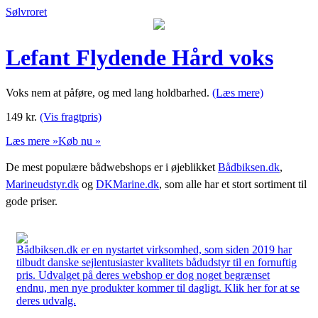
Sølvroret
Lefant Flydende Hård voks
Voks nem at påføre, og med lang holdbarhed.
(Læs mere)
149
kr.
(Vis fragtpris)
Læs mere »
Køb nu »
De mest populære bådwebshops er i øjeblikket
Bådbiksen.dk
,
Marineudstyr.dk
og
DKMarine.dk
, som alle har et stort sortiment til
gode priser.
Bådbiksen.dk er en nystartet virksomhed, som siden 2019 har
tilbudt danske sejlentusiaster kvalitets bådudstyr til en fornuftig
pris. Udvalget på deres webshop er dog noget begrænset
endnu, men nye produkter kommer til dagligt. Klik her for at se
deres udvalg.