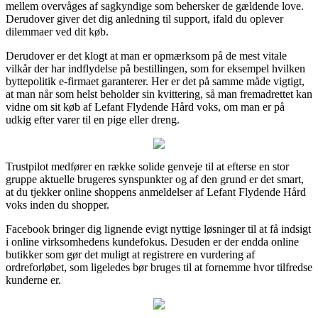
mellem overvåges af sagkyndige som behersker de gældende love.
Derudover giver det dig anledning til support, ifald du oplever
dilemmaer ved dit køb.
Derudover er det klogt at man er opmærksom på de mest vitale
vilkår der har indflydelse på bestillingen, som for eksempel hvilken
byttepolitik e-firmaet garanterer. Her er det på samme måde vigtigt,
at man når som helst beholder sin kvittering, så man fremadrettet kan
vidne om sit køb af Lefant Flydende Hård voks, om man er på
udkig efter varer til en pige eller dreng.
Trustpilot medfører en række solide genveje til at efterse en stor
gruppe aktuelle brugeres synspunkter og af den grund er det smart,
at du tjekker online shoppens anmeldelser af Lefant Flydende Hård
voks inden du shopper.
Facebook bringer dig lignende evigt nyttige løsninger til at få indsigt
i online virksomhedens kundefokus. Desuden er der endda online
butikker som gør det muligt at registrere en vurdering af
ordreforløbet, som ligeledes bør bruges til at fornemme hvor tilfredse
kunderne er.