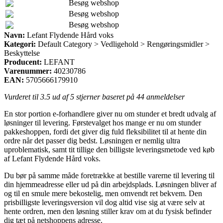
Besøg webshop
Besøg webshop
Besøg webshop
Navn:
Lefant Flydende Hård voks
Kategori:
Default Category > Vedligehold > Rengøringsmidler >
Beskyttelse
Producent:
LEFANT
Varenummer:
40230786
EAN:
5705666179910
Vurderet til
3.5
ud af 5 stjerner baseret på
44
anmeldelser
En stor portion e-forhandlere giver nu om stunder et bredt udvalg af
løsninger til levering. Førstevalget hos mange er nu om stunder
pakkeshoppen, fordi det giver dig fuld fleksibilitet til at hente din
ordre når det passer dig bedst. Løsningen er nemlig ultra
uproblematisk, samt tit tillige den billigste leveringsmetode ved køb
af Lefant Flydende Hård voks.
Du bør på samme måde foretrække at bestille varerne til levering til
din hjemmeadresse eller ud på din arbejdsplads. Løsningen bliver af
og til en smule mere bekostelig, men omvendt ret bekvem. Den
prisbilligste leveringsversion vil dog altid vise sig at være selv at
hente ordren, men den løsning stiller krav om at du fysisk befinder
dig tæt på netshoppens adresse.