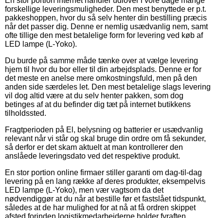
En stor portion internet handler udlover i vore dage mange
forskellige leveringsmuligheder. Den mest benyttede er p.t.
pakkeshoppen, hvor du så selv henter din bestilling præcis
når det passer dig. Denne er nemlig usædvanlig nem, samt
ofte tillige den mest betalelige form for levering ved køb af
LED lampe (L-Yoko).
Du burde på samme måde tænke over at vælge levering
hjem til hvor du bor eller til din arbejdsplads. Denne er for
det meste en anelse mere omkostningsfuld, men på den
anden side særdeles let. Den mest betalelige slags levering
vil dog altid være at du selv henter pakken, som dog
betinges af at du befinder dig tæt på internet butikkens
tilholdssted.
Fragtperioden på El, belysning og batterier er usædvanlig
relevant når vi står og skal bruge din ordre om få sekunder,
så derfor er det skam aktuelt at man kontrollerer den
anslåede leveringsdato ved det respektive produkt.
En stor portion online firmaer stiller garanti om dag-til-dag
levering på en lang række af deres produkter, eksempelvis
LED lampe (L-Yoko), men vær vagtsom da det
nødvendiggør at du når at bestille før et fastslået tidspunkt,
således at de har mulighed for at nå at få ordren skippet
afsted forinden logistikmedarbejderne holder fyraften.