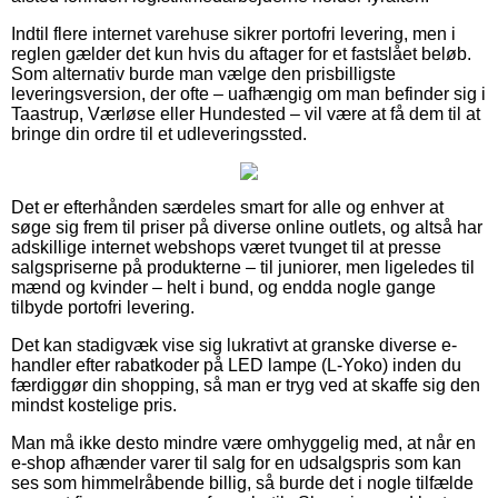
Indtil flere internet varehuse sikrer portofri levering, men i
reglen gælder det kun hvis du aftager for et fastslået beløb.
Som alternativ burde man vælge den prisbilligste
leveringsversion, der ofte – uafhængig om man befinder sig i
Taastrup, Værløse eller Hundested – vil være at få dem til at
bringe din ordre til et udleveringssted.
Det er efterhånden særdeles smart for alle og enhver at
søge sig frem til priser på diverse online outlets, og altså har
adskillige internet webshops været tvunget til at presse
salgspriserne på produkterne – til juniorer, men ligeledes til
mænd og kvinder – helt i bund, og endda nogle gange
tilbyde portofri levering.
Det kan stadigvæk vise sig lukrativt at granske diverse e-
handler efter rabatkoder på LED lampe (L-Yoko) inden du
færdiggør din shopping, så man er tryg ved at skaffe sig den
mindst kostelige pris.
Man må ikke desto mindre være omhyggelig med, at når en
e-shop afhænder varer til salg for en udsalgspris som kan
ses som himmelråbende billig, så burde det i nogle tilfælde