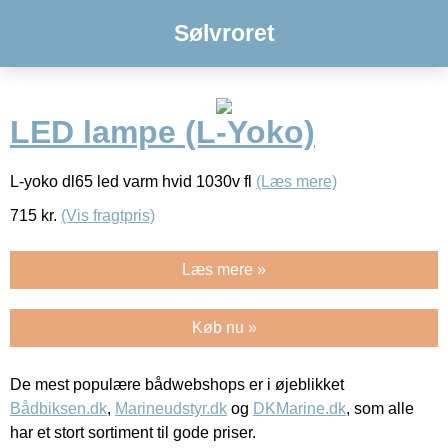
Sølvroret
LED lampe (L-Yoko)
L-yoko dl65 led varm hvid 1030v fl
(Læs mere)
715
kr.
(Vis fragtpris)
Læs mere »
Køb nu »
De mest populære bådwebshops er i øjeblikket
Bådbiksen.dk
,
Marineudstyr.dk
og
DKMarine.dk
, som alle
har et stort sortiment til gode priser.