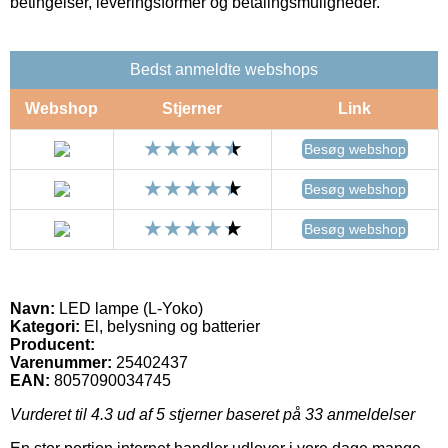
betingelser, leveringsformer og betalingsmuligheder.
Bedst anmeldte webshops
Webshop
Stjerner
Link
Besøg webshop
Besøg webshop
Besøg webshop
Navn:
LED lampe (L-Yoko)
Kategori:
El, belysning og batterier
Producent:
Varenummer:
25402437
EAN:
8057090034745
Vurderet til
4.3
ud af 5 stjerner baseret på
33
anmeldelser