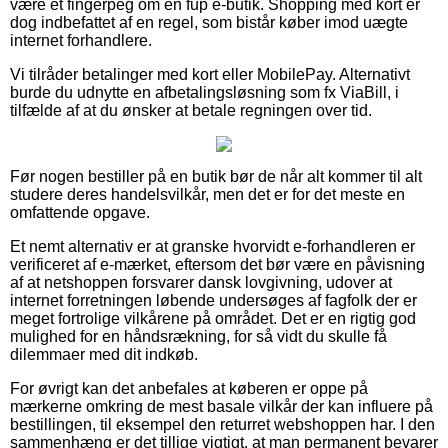
være et fingerpeg om en fup e-butik. Shopping med kort er
dog indbefattet af en regel, som bistår køber imod uægte
internet forhandlere.
Vi tilråder betalinger med kort eller MobilePay. Alternativt
burde du udnytte en afbetalingsløsning som fx ViaBill, i
tilfælde af at du ønsker at betale regningen over tid.
Før nogen bestiller på en butik bør de når alt kommer til alt
studere deres handelsvilkår, men det er for det meste en
omfattende opgave.
Et nemt alternativ er at granske hvorvidt e-forhandleren er
verificeret af e-mærket, eftersom det bør være en påvisning
af at netshoppen forsvarer dansk lovgivning, udover at
internet forretningen løbende undersøges af fagfolk der er
meget fortrolige vilkårene på området. Det er en rigtig god
mulighed for en håndsrækning, for så vidt du skulle få
dilemmaer med dit indkøb.
For øvrigt kan det anbefales at køberen er oppe på
mærkerne omkring de mest basale vilkår der kan influere på
bestillingen, til eksempel den returret webshoppen har. I den
sammenhæng er det tillige vigtigt, at man permanent bevarer