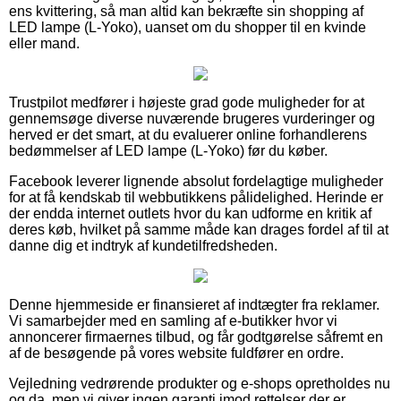
ens kvittering, så man altid kan bekræfte sin shopping af
LED lampe (L-Yoko), uanset om du shopper til en kvinde
eller mand.
Trustpilot medfører i højeste grad gode muligheder for at
gennemsøge diverse nuværende brugeres vurderinger og
herved er det smart, at du evaluerer online forhandlerens
bedømmelser af LED lampe (L-Yoko) før du køber.
Facebook leverer lignende absolut fordelagtige muligheder
for at få kendskab til webbutikkens pålidelighed. Herinde er
der endda internet outlets hvor du kan udforme en kritik af
deres køb, hvilket på samme måde kan drages fordel af til at
danne dig et indtryk af kundetilfredsheden.
Denne hjemmeside er finansieret af indtægter fra reklamer.
Vi samarbejder med en samling af e-butikker hvor vi
annoncerer firmaernes tilbud, og får godtgørelse såfremt en
af de besøgende på vores website fuldfører en ordre.
Vejledning vedrørende produkter og e-shops opretholdes nu
og da, men vi giver ingen garanti imod rettelser der er