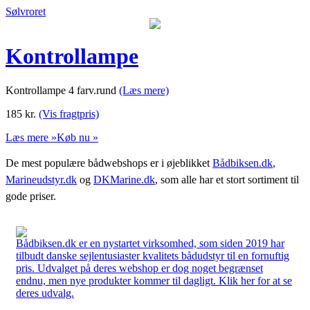
Sølvroret
Kontrollampe
Kontrollampe 4 farv.rund
(Læs mere)
185
kr.
(Vis fragtpris)
Læs mere »
Køb nu »
De mest populære bådwebshops er i øjeblikket
Bådbiksen.dk
,
Marineudstyr.dk
og
DKMarine.dk
, som alle har et stort sortiment til
gode priser.
Bådbiksen.dk er en nystartet virksomhed, som siden 2019 har
tilbudt danske sejlentusiaster kvalitets bådudstyr til en fornuftig
pris. Udvalget på deres webshop er dog noget begrænset
endnu, men nye produkter kommer til dagligt. Klik her for at se
deres udvalg.