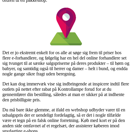
ordren til en pakkeshop.
Det er jo ekstremt enkelt for os alle at søge sig frem til priser hos
flere e-forhandlere, og følgelig har en hel del online forhandlere set
sig tvunget til at sænke salgspriserne på deres produkter – til børn og
babyer, og samtidig også til herrer og damer – helt i bund, og endda
nogle gange sikre fragt uden beregning.
Det kan dog immervæk vise sig indbringende at inspicere indtil flere
outlets på nettet efter rabat på Kontrollampe forud for at du
gennemfører din bestilling, således at man er sikker på at indhente
den prisbilligste pris.
Du må bare ikke glemme, at ifald en webshop udbyder varer til en
udsalgspris der er uendeligt fordelagtig, så er det i nogle tilfælde
være et tegn på en falsk online forretning. Køb med kort er på den
anden side omfavnet af et regelsæt, der assisterer køberen imod
snydagtige e-shops.