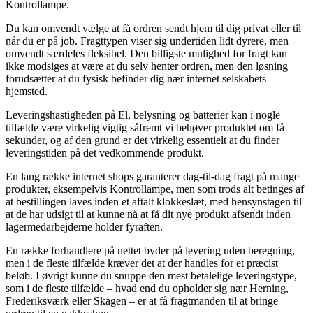
Kontrollampe.
Du kan omvendt vælge at få ordren sendt hjem til dig privat eller til
når du er på job. Fragttypen viser sig undertiden lidt dyrere, men
omvendt særdeles fleksibel. Den billigste mulighed for fragt kan
ikke modsiges at være at du selv henter ordren, men den løsning
forudsætter at du fysisk befinder dig nær internet selskabets
hjemsted.
Leveringshastigheden på El, belysning og batterier kan i nogle
tilfælde være virkelig vigtig såfremt vi behøver produktet om få
sekunder, og af den grund er det virkelig essentielt at du finder
leveringstiden på det vedkommende produkt.
En lang række internet shops garanterer dag-til-dag fragt på mange
produkter, eksempelvis Kontrollampe, men som trods alt betinges af
at bestillingen laves inden et aftalt klokkeslæt, med hensynstagen til
at de har udsigt til at kunne nå at få dit nye produkt afsendt inden
lagermedarbejderne holder fyraften.
En række forhandlere på nettet byder på levering uden beregning,
men i de fleste tilfælde kræver det at der handles for et præcist
beløb. I øvrigt kunne du snuppe den mest betalelige leveringstype,
som i de fleste tilfælde – hvad end du opholder sig nær Herning,
Frederiksværk eller Skagen – er at få fragtmanden til at bringe