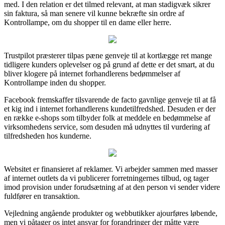
med. I den relation er det tilmed relevant, at man stadigvæk sikrer
sin faktura, så man senere vil kunne bekræfte sin ordre af
Kontrollampe, om du shopper til en dame eller herre.
Trustpilot præsterer tilpas pæne genveje til at kortlægge ret mange
tidligere kunders oplevelser og på grund af dette er det smart, at du
bliver klogere på internet forhandlerens bedømmelser af
Kontrollampe inden du shopper.
Facebook fremskaffer tilsvarende de facto gavnlige genveje til at få
et kig ind i internet forhandlerens kundetilfredshed. Desuden er der
en række e-shops som tilbyder folk at meddele en bedømmelse af
virksomhedens service, som desuden må udnyttes til vurdering af
tilfredsheden hos kunderne.
Websitet er finansieret af reklamer. Vi arbejder sammen med masser
af internet outlets da vi publicerer forretningernes tilbud, og tager
imod provision under forudsætning af at den person vi sender videre
fuldfører en transaktion.
Vejledning angående produkter og webbutikker ajourføres løbende,
men vi påtager os intet ansvar for forandringer der måtte være