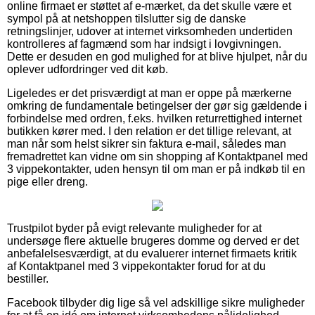
online firmaet er støttet af e-mærket, da det skulle være et
sympol på at netshoppen tilslutter sig de danske
retningslinjer, udover at internet virksomheden undertiden
kontrolleres af fagmænd som har indsigt i lovgivningen.
Dette er desuden en god mulighed for at blive hjulpet, når du
oplever udfordringer ved dit køb.
Ligeledes er det prisværdigt at man er oppe på mærkerne
omkring de fundamentale betingelser der gør sig gældende i
forbindelse med ordren, f.eks. hvilken returrettighed internet
butikken kører med. I den relation er det tillige relevant, at
man når som helst sikrer sin faktura e-mail, således man
fremadrettet kan vidne om sin shopping af Kontaktpanel med
3 vippekontakter, uden hensyn til om man er på indkøb til en
pige eller dreng.
Trustpilot byder på evigt relevante muligheder for at
undersøge flere aktuelle brugeres domme og derved er det
anbefalelsesværdigt, at du evaluerer internet firmaets kritik
af Kontaktpanel med 3 vippekontakter forud for at du
bestiller.
Facebook tilbyder dig lige så vel adskillige sikre muligheder