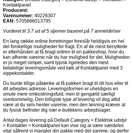
Kontaktpanel
Producent:
Varenummer:
40226307
EAN:
5705666013795
Vurderet til
3.7
ud af 5 stjerner baseret på
7
anmeldelser
En lang række online forretninger foreslår heldigvis en hel
del forskellige muligheder for fragt. En af de mest benyttede
er efterhånden at få bragt ordren til en pakkeshop, hvor du
kan afhente varerne når du har mulighed for det. Muligheden
er jo meget simpel, samt typisk ligeledes den mest
betalelige leveringsmåde ved køb af Kontaktpanel med 3
vippekontakter.
Du burde tillige påtænke at få pakken bragt til dit hus eller til
dit arbejdes adresse. Leveringsformen er uheldigvis en
smule mere omkostningsfuld, men til gengæld særligt
overkommelig. Den billigste type af levering vil dog altid
være at du selv henter varerne, men den løsning kræver at
du fysisk befinder dig nær e-butikkens arbejdslager.
Antal dages levering på Default Category > Elektrisk udstyr
> Kontakter > Kontaktpanel kan vise sig at være særdeles
vital såfremt vi mangler din pakke med det samme, og derfor