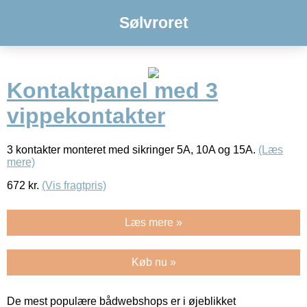
Sølvroret
Kontaktpanel med 3
vippekontakter
3 kontakter monteret med sikringer 5A, 10A og 15A.
(Læs
mere)
672
kr.
(Vis fragtpris)
Læs mere »
Køb nu »
De mest populære bådwebshops er i øjeblikket