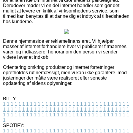
for at få en idé om internet virksomhedens pålidelighed.
Derudover møder vi en del internet handler som gør det
muligt at levere en kritik af virksomhedens service, som
tilmed kan benyttes til at danne dig et indtryk af tilfredsheden
hos kunderne.
Denne hjemmeside er reklamefinansieret. Vi hjælper
masser af internet forhandlere hvor vi publicerer firmaernes
varer, og indkasserer honorar om den person vi sender
videre laver et indkøb.
Orientering omkring produkter og internet forretninger
opretholdes rutinemæssigt, men vi kan ikke garantere imod
justeringer der måtte være realiseret efter seneste
opdatering af sidens oplysninger.
BITLY:
1
1
1
1
1
1
1
1
1
1
1
1
1
1
1
1
1
1
1
1
1
1
1
1
1
1
1
1
1
1
1
1
1
1
1
1
1
1
1
1
1
1
1
1
1
1
1
1
1
1
1
1
1
1
1
1
1
1
1
1
1
1
1
1
1
1
1
1
1
1
1
1
1
1
1
1
1
1
1
1
1
1
1
1
1
1
1
1
1
1
1
1
1
1
1
1
1
1
1
1
SPOTIFY:
1
1
1
1
1
1
1
1
1
1
1
1
1
1
1
1
1
1
1
1
1
1
1
1
1
1
1
1
1
1
1
1
1