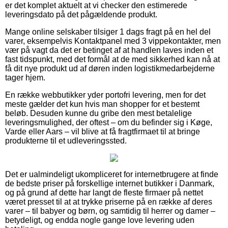
er det komplet aktuelt at vi checker den estimerede
leveringsdato på det pågældende produkt.
Mange online selskaber tilsiger 1 dags fragt på en hel del
varer, eksempelvis Kontaktpanel med 3 vippekontakter, men
vær på vagt da det er betinget af at handlen laves inden et
fast tidspunkt, med det formål at de med sikkerhed kan nå at
få dit nye produkt ud af døren inden logistikmedarbejderne
tager hjem.
En række webbutikker yder portofri levering, men for det
meste gælder det kun hvis man shopper for et bestemt
beløb. Desuden kunne du gribe den mest betalelige
leveringsmulighed, der oftest – om du befinder sig i Køge,
Varde eller Aars – vil blive at få fragtfirmaet til at bringe
produkterne til et udleveringssted.
Det er ualmindeligt ukompliceret for internetbrugere at finde
de bedste priser på forskellige internet butikker i Danmark,
og på grund af dette har langt de fleste firmaer på nettet
været presset til at at trykke priserne på en række af deres
varer – til babyer og børn, og samtidig til herrer og damer –
betydeligt, og endda nogle gange love levering uden