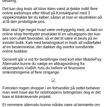
betaling.
Det kan dog trods alt blive tiden værd at tjekke indtil flere
online webshops efter tilbud på Kontaktpanel med 3
vippekontakter før du køber, sådan at man er skudsikker på
at få den prisbilligste pris.
Man skal lige meget hvad være omhyggelig med, at ifald en
online shop frembyder produkter til en udsalgspris der kan
ses som uhørt favorabel, så er det tit være et bevis på en
svindel butik. Køb med betalingskort er trods alt indbefattet
af en bestemmelse, der dækker dig overfor svindlende
online butikker.
Generelt går vi ind for bestillinger med kort eller MobilePay.
Alternativt kunne du vælge en afdragsordning fra
eksempelvis ViaBill, hvis du hellere vil finansiere
omkostningerne af flere omgange.
Forinden nogen shopper i en forhandler på nettet behøver
man reelt have øje for netshoppens betingelser, dog er det
bare et tidskrævende projekt.
Et nemmere alternativ kunne måske være at bemærke om