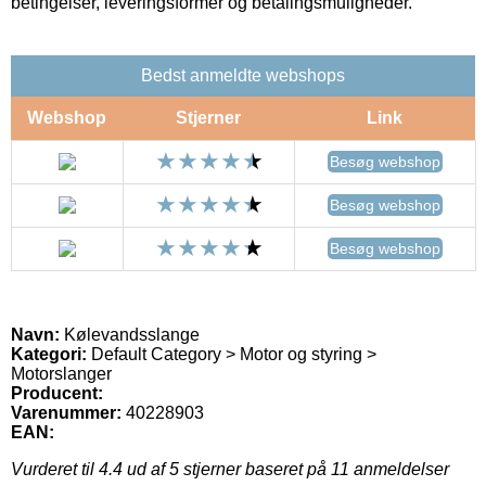
betingelser, leveringsformer og betalingsmuligheder.
Bedst anmeldte webshops
Webshop
Stjerner
Link
Besøg webshop
Besøg webshop
Besøg webshop
Navn:
Kølevandsslange
Kategori:
Default Category > Motor og styring >
Motorslanger
Producent:
Varenummer:
40228903
EAN:
Vurderet til
4.4
ud af 5 stjerner baseret på
11
anmeldelser