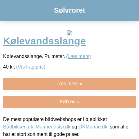
Sølvroret
Kølevandsslange
Kølevandsslange. Pr. meter.
(Læs mere)
40
kr.
(Vis fragtpris)
Læs mere »
Køb nu »
De mest populære bådwebshops er i øjeblikket
Bådbiksen.dk
,
Marineudstyr.dk
og
DKMarine.dk
, som alle
har et stort sortiment til gode priser.