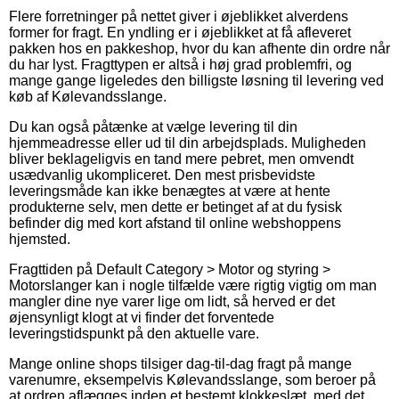
Flere forretninger på nettet giver i øjeblikket alverdens
former for fragt. En yndling er i øjeblikket at få afleveret
pakken hos en pakkeshop, hvor du kan afhente din ordre når
du har lyst. Fragttypen er altså i høj grad problemfri, og
mange gange ligeledes den billigste løsning til levering ved
køb af Kølevandsslange.
Du kan også påtænke at vælge levering til din
hjemmeadresse eller ud til din arbejdsplads. Muligheden
bliver beklageligvis en tand mere pebret, men omvendt
usædvanlig ukompliceret. Den mest prisbevidste
leveringsmåde kan ikke benægtes at være at hente
produkterne selv, men dette er betinget af at du fysisk
befinder dig med kort afstand til online webshoppens
hjemsted.
Fragttiden på Default Category > Motor og styring >
Motorslanger kan i nogle tilfælde være rigtig vigtig om man
mangler dine nye varer lige om lidt, så herved er det
øjensynligt klogt at vi finder det forventede
leveringstidspunkt på den aktuelle vare.
Mange online shops tilsiger dag-til-dag fragt på mange
varenumre, eksempelvis Kølevandsslange, som beroer på
at ordren aflægges inden et bestemt klokkeslæt, med det