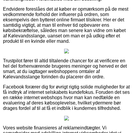
Endvidere foreslåes det at køber er opmærksom på de mest
vedkommende forhold der influerer på ordren, som
eksempelvis den bytteret online firmaet tilsikrer. Her er det
samtidig vigtigt, at man til enhver tid opbevarer ens
købsbekræftelse, således man senere kan vidne om købet
af Kølevandsslange, uanset om man er på udkig efter et
produkt til en kvinde eller mand.
Trustpilot fører til altid tiltalende chancer for at verificere en
hel del forhenværende brugeres meninger og herved er det
smart, at du iagttager webshoppens omtaler af
Kølevandsslange forinden du placerer din ordre.
Facebook forærer dig for øvrigt rigtig solide muligheder for at
få indtryk af internet selskabets kundefokus. Foruden det ses
en række internet webshops hvor man kan nedfælde en
evaluering af deres købsoplevelse, hvilket ydermere bør
drages fordel af til at få et indblik i kundernes tilfredshed.
Vores website finansieres af reklameindtægter. Vi