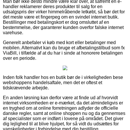
Man bør ikke desto mindre være klar over, at såfremt en e-
handler reklamerer deres produkter til salg for en
udsalgspris der virker himmelråbende letkøbt, så bør det for
det meste være et fingerpeg om en svindel internet butik.
Bestillinger med betalingskort er dog omsluttet af en
bestemmelse, der garanterer kunden overfor falske internet
varehuse.
Generelt anbefaler vi køb med kort eller betalinger med
mobilen. Alternativt kan du bruge et afbetalingstilbud som fx
ViaBill, i tilfælde af at du har i sinde at honorere betalingen
over en periode.
Inden folk handler hos en butik bør de i virkeligheden bese
webshoppens handelsaftale, men det er oftest et
tidskrævende arbejde.
En anden løsning kan derfor være at finde ud af hvorvidt
internet virksomheden er e-mærket, da det almindeligvis er
en tryghed om at online forretningen adlyder de officielle
danske regler, samt at online shoppen nu og da gennemses
af specialister som er indført i lovene på området. Det giver
dig lejlighed til at blive hjulpet, for så vidt du udsættes for
vanskeligheder i forbindelse med din bestilling.