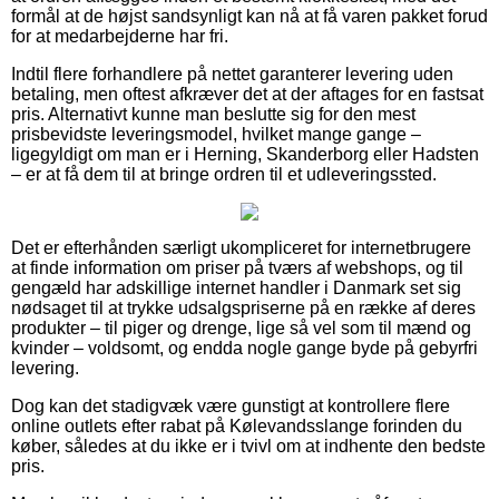
formål at de højst sandsynligt kan nå at få varen pakket forud
for at medarbejderne har fri.
Indtil flere forhandlere på nettet garanterer levering uden
betaling, men oftest afkræver det at der aftages for en fastsat
pris. Alternativt kunne man beslutte sig for den mest
prisbevidste leveringsmodel, hvilket mange gange –
ligegyldigt om man er i Herning, Skanderborg eller Hadsten
– er at få dem til at bringe ordren til et udleveringssted.
Det er efterhånden særligt ukompliceret for internetbrugere
at finde information om priser på tværs af webshops, og til
gengæld har adskillige internet handler i Danmark set sig
nødsaget til at trykke udsalgspriserne på en række af deres
produkter – til piger og drenge, lige så vel som til mænd og
kvinder – voldsomt, og endda nogle gange byde på gebyrfri
levering.
Dog kan det stadigvæk være gunstigt at kontrollere flere
online outlets efter rabat på Kølevandsslange forinden du
køber, således at du ikke er i tvivl om at indhente den bedste
pris.