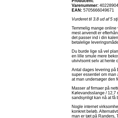
Producent:
Varenummer:
4022890
EAN:
5705666049671
Vurderet til
3.8
ud af 5 st
Temmelig mange online vi
mest anvendt er efterhånde
det passer ind i din kal
betalelige leveringsmåd
Du burde lige så vel plan
en lille smule mere beko
utvivlsomt selv at hente 
Antal dages levering på
super essentiel om man ab
at man undersøger den fo
Masser af firmaer på nett
Kølevandsslange / 12,7 mm
sandsynligt kan nå at få 
Nogle internet virksomhe
konkret beløb. Alternati
man er tæt på Randers, Th