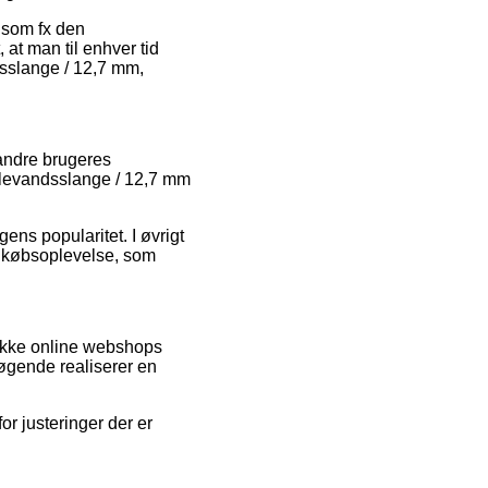
, som fx den
 at man til enhver tid
dsslange / 12,7 mm,
 andre brugeres
 Kølevandsslange / 12,7 mm
gens popularitet. I øvrigt
s købsoplevelse, som
række online webshops
søgende realiserer en
or justeringer der er