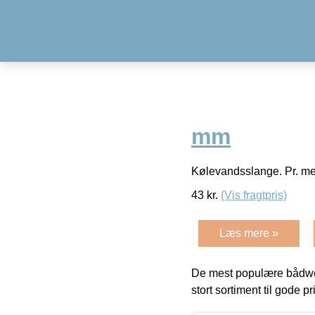
mm
Kølevandsslange. Pr. me
43
kr.
(Vis fragtpris)
Læs mere »
De mest populære bådwe
stort sortiment til gode pr