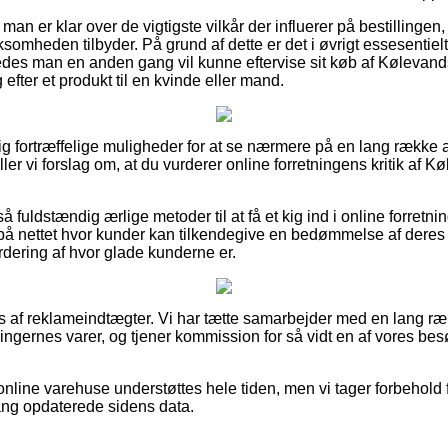
man er klar over de vigtigste vilkår der influerer på bestillingen
ksomheden tilbyder. På grund af dette er det i øvrigt essesentielt,
ledes man en anden gang vil kunne eftervise sit køb af Kølevan
efter et produkt til en kvinde eller mand.
lig fortræffelige muligheder for at se nærmere på en lang række
ller vi forslag om, at du vurderer online forretningens kritik af
 fuldstændig ærlige metoder til at få et kig ind i online forretnin
 på nettet hvor kunder kan tilkendegive en bedømmelse af dere
rdering af hvor glade kunderne er.
es af reklameindtægter. Vi har tætte samarbejder med en lang 
ningernes varer, og tjener kommission for så vidt en af vores be
nline varehuse understøttes hele tiden, men vi tager forbehold f
 gang opdaterede sidens data.