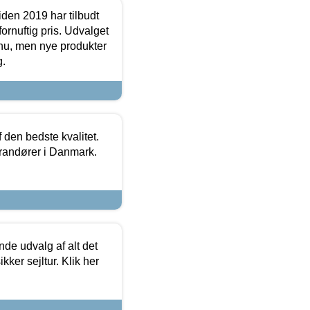
den 2019 har tilbudt
fornuftig pris. Udvalget
u, men nye produkter
g.
den bedste kvalitet.
erandører i Danmark.
de udvalg af alt det
kker sejltur. Klik her