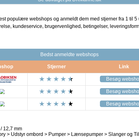
t populære webshops og anmeldt dem med stjerner fra 1 til 5 ud
rrelse, kundeservice, brugervenlighed, betingelser, leveringsfor
Bedst anmeldte webshops
bshop
Stjerner
Link
Besøg websh
Besøg websh
Besøg websh
/ 12,7 mm
ory > Udstyr ombord > Pumper > Lænsepumper > Slanger og Ti