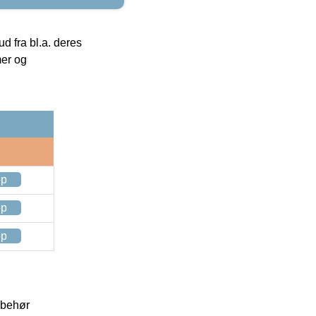
 fra bl.a. deres
mer og
op
op
op
lbehør