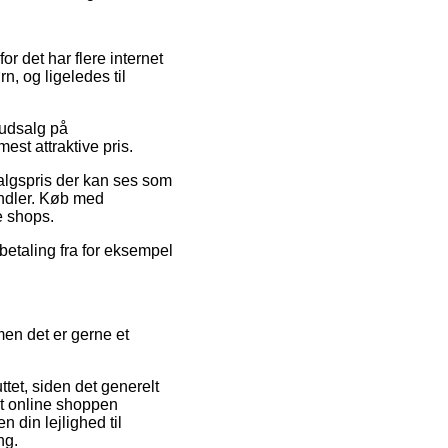
or det har flere internet
n, og ligeledes til
 udsalg på
st attraktive pris.
salgspris der kan ses som
andler. Køb med
e shops.
fbetaling fra for eksempel
en det er gerne et
ttet, siden det generelt
at online shoppen
 din lejlighed til
ng.