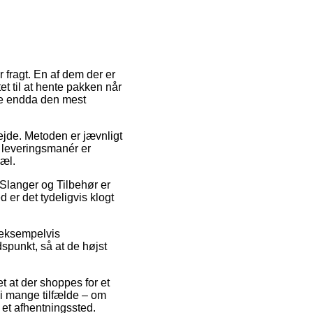
 fragt. En af dem der er
tet til at hente pakken når
nge endda den mest
bejde. Metoden er jævnligt
 leveringsmanér er
pæl.
Slanger og Tilbehør er
 er det tydeligvis klogt
, eksempelvis
dspunkt, så at de højst
t at der shoppes for et
 i mange tilfælde – om
 et afhentningssted.