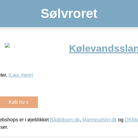
Sølvroret
Kølevandsslan
ter.
(Læs mere)
Køb nu »
bshops er i øjeblikket
Bådbiksen.dk
,
Marineudstyr.dk
og
DKMar
iser.