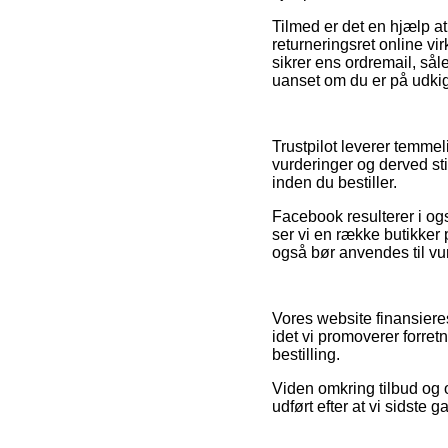
Tilmed er det en hjælp at 
returneringsret online vir
sikrer ens ordremail, så
uanset om du er på udkig 
Trustpilot leverer temme
vurderinger og derved sti
inden du bestiller.
Facebook resulterer i også
ser vi en række butikker
også bør anvendes til vu
Vores website finansier
idet vi promoverer forret
bestilling.
Viden omkring tilbud og o
udført efter at vi sidste