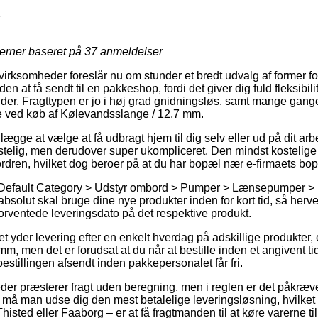
4
jerner baseret på
37
anmeldelser
rksomheder foreslår nu om stunder et bredt udvalg af former for
n at få sendt til en pakkeshop, fordi det giver dig fuld fleksibili
ender. Fragttypen er jo i høj grad gnidningsløs, samt mange ga
e ved køb af Kølevandsslange / 12,7 mm.
lægge at vælge at få udbragt hjem til dig selv eller ud på dit ar
stelig, men derudover super ukompliceret. Den mindst kostelige
ordren, hvilket dog beroer på at du har bopæl nær e-firmaets bo
 Default Category > Udstyr ombord > Pumper > Lænsepumper > 
solut skal bruge dine nye produkter inden for kort tid, så herved
rventede leveringsdato på det respektive produkt.
et yder levering efter en enkelt hverdag på adskillige produkter
, men det er forudsat at du når at bestille inden et angivent ti
bestillingen afsendt inden pakkepersonalet får fri.
der præsterer fragt uden beregning, men i reglen er det påkræve
vt må man udse dig den mest betalelige leveringsløsning, hvilket
isted eller Faaborg – er at få fragtmanden til at køre varerne til