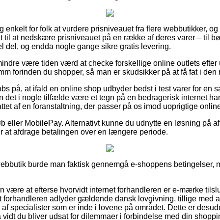
enkelt for folk at vurdere prisniveauet fra flere webbutikker, og f
 til at nedskære prisniveauet på en række af deres varer – til bør
 del, og endda nogle gange sikre gratis levering.
indre være tiden værd at checke forskellige online outlets efter
 forinden du shopper, så man er skudsikker på at få fat i den me
s på, at ifald en online shop udbyder bedst i test varer for en 
an det i nogle tilfælde være et tegn på en bedragerisk internet h
ttet af en foranstaltning, der passer på os imod uoprigtige onlin
køb eller MobilePay. Alternativt kunne du udnytte en løsning på a
er at afdrage betalingen over en længere periode.
webbutik burde man faktisk gennemgå e-shoppens betingelser, m
 være at efterse hvorvidt internet forhandleren er e-mærke tilslu
net forhandleren adlyder gældende dansk lovgivning, tillige med 
f specialister som er inde i lovene på området. Dette er desuden
 vidt du bliver udsat for dilemmaer i forbindelse med din shoppi