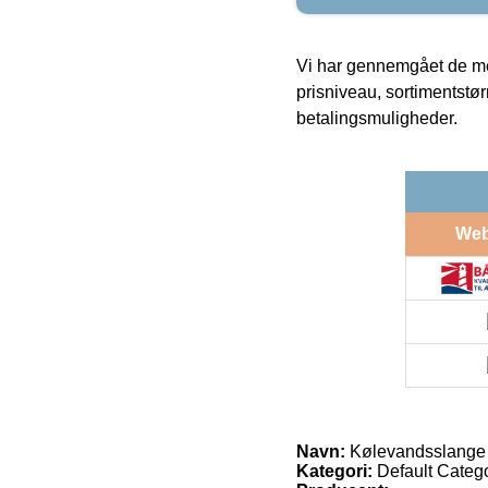
Vi har gennemgået de mes
prisniveau, sortimentstø
betalingsmuligheder.
We
Navn:
Kølevandsslange 
Kategori:
Default Categ