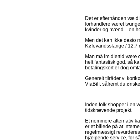
Det er efterhånden vældig 
forhandlere været tvunget
kvinder og mænd – en hel
Men det kan ikke desto m
Kølevandsslange / 12,7 mm
Man må imidlertid være ob
helt fantastisk god, så k
betalingskort er dog omfa
Generelt tilråder vi kort
ViaBill, såfremt du ønsk
Inden folk shopper i en 
tidskrævende projekt.
Et nemmere alternativ kan
er et billede på at inter
regelmæssigt revurderes a
hjælpende service, for så