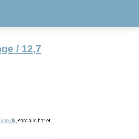
ge / 12,7
ine.dk
, som alle har et