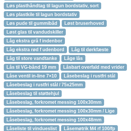
Løs plasthåndtag til lagun bordstativ, sort
Løs plastkile til lagun bordstativ
Løs pude til gummibåd
Løst bruserhoved
Løst glas til vandudskiller
Låg ekstra grå f indenbor
Låg ekstra rød f udenbord
Låg til dørkfæste
Låg til store vandtanke
Låge lås
Lås til VG-bånd 19 mm
Låsbart overfald med vrider
Låse ventil in-line 7×10
Låsebeslag i rustfri stål
Låsebeslag i rustfri stål / 75x25mm
Låsebeslag til støttehjul
Låsebeslag, forkromet messing 100x30mm
Låsebeslag, forkromet messing 100x30mm / Lige
Låsebeslag, forkromet messing 100x48mm
Låseliste til vindueslist
Låsemøtrik M4 rf 100/fp