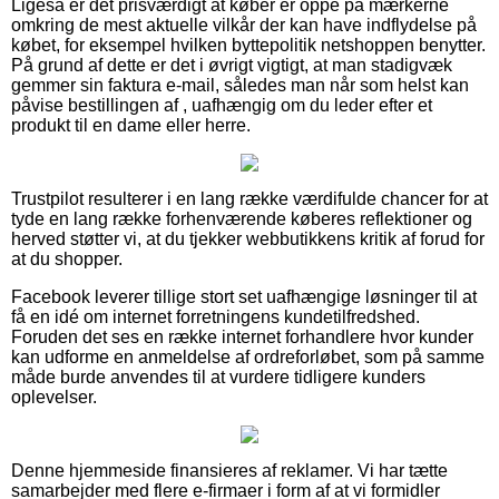
Ligeså er det prisværdigt at køber er oppe på mærkerne
omkring de mest aktuelle vilkår der kan have indflydelse på
købet, for eksempel hvilken byttepolitik netshoppen benytter.
På grund af dette er det i øvrigt vigtigt, at man stadigvæk
gemmer sin faktura e-mail, således man når som helst kan
påvise bestillingen af , uafhængig om du leder efter et
produkt til en dame eller herre.
Trustpilot resulterer i en lang række værdifulde chancer for at
tyde en lang række forhenværende køberes reflektioner og
herved støtter vi, at du tjekker webbutikkens kritik af forud for
at du shopper.
Facebook leverer tillige stort set uafhængige løsninger til at
få en idé om internet forretningens kundetilfredshed.
Foruden det ses en række internet forhandlere hvor kunder
kan udforme en anmeldelse af ordreforløbet, som på samme
måde burde anvendes til at vurdere tidligere kunders
oplevelser.
Denne hjemmeside finansieres af reklamer. Vi har tætte
samarbejder med flere e-firmaer i form af at vi formidler