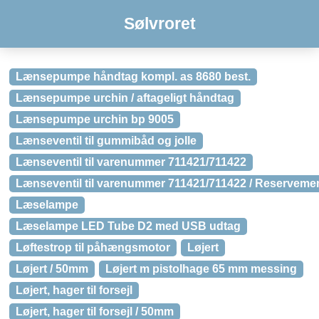
Sølvroret
Lænsepumpe håndtag kompl. as 8680 best.
Lænsepumpe urchin / aftageligt håndtag
Lænsepumpe urchin bp 9005
Lænseventil til gummibåd og jolle
Lænseventil til varenummer 711421/711422
Lænseventil til varenummer 711421/711422 / Reservem
Læselampe
Læselampe LED Tube D2 med USB udtag
Løftestrop til påhængsmotor
Løjert
Løjert / 50mm
Løjert m pistolhage 65 mm messing
Løjert, hager til forsejl
Løjert, hager til forsejl / 50mm