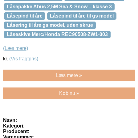
Låsepakke Abus 2,5M Sea & Snow – klasse 3
Låsepind til åre
Låsepind til åre til gs model
Låsering til åre gs model, uden skrue
Låseskive Merc/Honda REC90508-ZW1-003
(Læs mere)
kr.
(Vis fragtpris)
Læs mere »
Køb nu »
Navn:
Kategori:
Producent:
Varenummer: