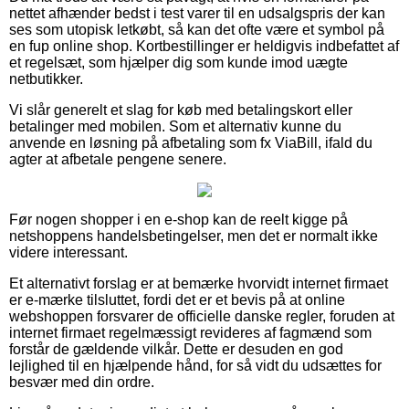
nettet afhænder bedst i test varer til en udsalgspris der kan
ses som utopisk letkøbt, så kan det ofte være et symbol på
en fup online shop. Kortbestillinger er heldigvis indbefattet af
et regelsæt, som hjælper dig som kunde imod uægte
netbutikker.
Vi slår generelt et slag for køb med betalingskort eller
betalinger med mobilen. Som et alternativ kunne du
anvende en løsning på afbetaling som fx ViaBill, ifald du
agter at afbetale pengene senere.
Før nogen shopper i en e-shop kan de reelt kigge på
netshoppens handelsbetingelser, men det er normalt ikke
videre interessant.
Et alternativt forslag er at bemærke hvorvidt internet firmaet
er e-mærke tilsluttet, fordi det er et bevis på at online
webshoppen forsvarer de officielle danske regler, foruden at
internet firmaet regelmæssigt revideres af fagmænd som
forstår de gældende vilkår. Dette er desuden en god
lejlighed til en hjælpende hånd, for så vidt du udsættes for
besvær med din ordre.