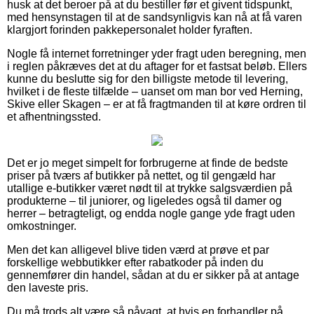
husk at det beroer på at du bestiller før et givent tidspunkt,
med hensynstagen til at de sandsynligvis kan nå at få varen
klargjort forinden pakkepersonalet holder fyraften.
Nogle få internet forretninger yder fragt uden beregning, men
i reglen påkræves det at du aftager for et fastsat beløb. Ellers
kunne du beslutte sig for den billigste metode til levering,
hvilket i de fleste tilfælde – uanset om man bor ved Herning,
Skive eller Skagen – er at få fragtmanden til at køre ordren til
et afhentningssted.
Det er jo meget simpelt for forbrugerne at finde de bedste
priser på tværs af butikker på nettet, og til gengæld har
utallige e-butikker været nødt til at trykke salgsværdien på
produkterne – til juniorer, og ligeledes også til damer og
herrer – betragteligt, og endda nogle gange yde fragt uden
omkostninger.
Men det kan alligevel blive tiden værd at prøve et par
forskellige webbutikker efter rabatkoder på inden du
gennemfører din handel, sådan at du er sikker på at antage
den laveste pris.
Du må trods alt være så påvagt, at hvis en forhandler på