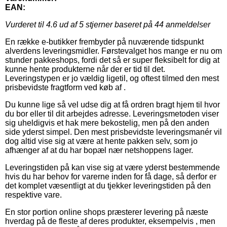
EAN:
Vurderet til
4.6
ud af 5 stjerner baseret på
44
anmeldelser
En række e-butikker frembyder på nuværende tidspunkt
alverdens leveringsmidler. Førstevalget hos mange er nu om
stunder pakkeshops, fordi det så er super fleksibelt for dig at
kunne hente produkterne når der er tid til det.
Leveringstypen er jo vældig ligetil, og oftest tilmed den mest
prisbevidste fragtform ved køb af .
Du kunne lige så vel udse dig at få ordren bragt hjem til hvor
du bor eller til dit arbejdes adresse. Leveringsmetoden viser
sig uheldigvis et hak mere bekostelig, men på den anden
side yderst simpel. Den mest prisbevidste leveringsmanér vil
dog altid vise sig at være at hente pakken selv, som jo
afhænger af at du har bopæl nær netshoppens lager.
Leveringstiden på kan vise sig at være yderst bestemmende
hvis du har behov for varerne inden for få dage, så derfor er
det komplet væsentligt at du tjekker leveringstiden på den
respektive vare.
En stor portion online shops præsterer levering på næste
hverdag på de fleste af deres produkter, eksempelvis , men