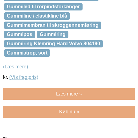
Gummiled til rorpindsforlænger
Gummiline / elastikline blå
Gummimembran til skroggennemføring
Gummipøs
Gummiring
Gummiring Klemring Hård Volvo 804190
Gummistrop, sort
(Læs mere)
kr.
(Vis fragtpris)
Læs mere »
Køb nu »