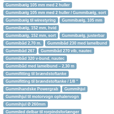
Gummibælg 105 mm med 2 huller
Gummibælg 105 mm med 2 huller / Gummibælg, sort
Gummibælg til wirestyring
Gummibælg, 105 mm
Gummibælg, 152 mm, hvid
Gummibælg, 152 mm, sort
Gummibælg, justerbar
Gummibåd 2,70 m.
Gummibåd 230 med lamelbund
Gummibåd 267
Gummibåd 270 vib, nautec
Gummibåd 320 v-bund, nautec
Gummibåd med lamelbund – 2,30 m
Gummifitting til brændstoftanke
Gummifitting til brændstoftanke / 1/8 “
Gummihandske Powergrab
Gummihjul
Gummihjul til motorvogn ophalervogn
Gummihjul Ø 260mm
Gummiled delbar til rorpindsforlænger