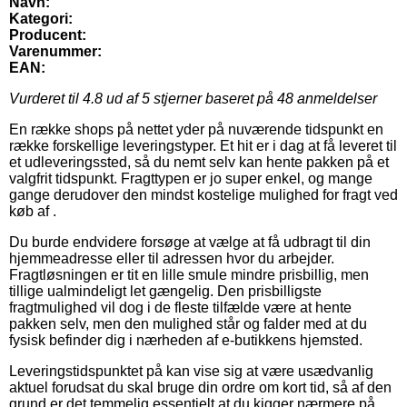
Navn:
Kategori:
Producent:
Varenummer:
EAN:
Vurderet til
4.8
ud af 5 stjerner baseret på
48
anmeldelser
En række shops på nettet yder på nuværende tidspunkt en
række forskellige leveringstyper. Et hit er i dag at få leveret til
et udleveringssted, så du nemt selv kan hente pakken på et
valgfrit tidspunkt. Fragttypen er jo super enkel, og mange
gange derudover den mindst kostelige mulighed for fragt ved
køb af .
Du burde endvidere forsøge at vælge at få udbragt til din
hjemmeadresse eller til adressen hvor du arbejder.
Fragtløsningen er tit en lille smule mindre prisbillig, men
tillige ualmindeligt let gængelig. Den prisbilligste
fragtmulighed vil dog i de fleste tilfælde være at hente
pakken selv, men den mulighed står og falder med at du
fysisk befinder dig i nærheden af e-butikkens hjemsted.
Leveringstidspunktet på kan vise sig at være usædvanlig
aktuel forudsat du skal bruge din ordre om kort tid, så af den
grund er det temmelig essentielt at du kigger nærmere på