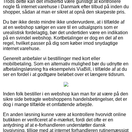
Trods dette kan det imidlertid være gunstigt at kontrollere
nogle få internet varehuse i Danmark efter tilbud på inden du
shopper, sådan at man er sikret at opnå den skarpeste pris.
Du bør ikke desto mindre ikke undervurdere, at i tilfælde af
at en webshop sælger en vare til en udsalgspris som er
urealistisk fordelagtig, bør det undertiden være en indikation
på en svindel webshop. Kortbetalinger er dog en del af en
regel, hvilket passer på dig som køber imod snydagtige
internet varehuse.
Generelt anbefaler vi bestillinger med kort eller
mobilbetaling. Som en alternativ mulighed bør du udnytte en
afbetalingsløsning fra eksempelvis ViaBill, i tilfælde af at du
ser en fordel i at godtgøre beløbet over et længere tidsrum.
Inden folk bestiller i en webshop kan man for at være på den
sikre side betragte webshoppens handelsbetingelser, det er
dog i mange tilfælde et omfattende arbejde.
En anden løsning kunne være at kontrollere hvorvidt online
butikken er verificeret af e-mærket, fordi det ofte er en
antydning af at e-forhandleren understøtter dansk
lovgivning, tillige med at internet forhandleren rutinemæssigt