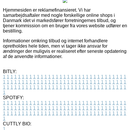
Hjemmesiden er reklamefinansieret. Vi har
samarbejdsaftaler med nogle forskellige online shops i
Danmark idet vi markedsfører forretningernes tilbud, og
tjener kommission om en bruger fra vores website udfører en
bestilling.
Informationer omkring tilbud og internet forhandlere
opretholdes hele tiden, men vi tager ikke ansvar for
ændringer der muligvis er realiseret efter seneste opdatering
af de anvendte informationer.
BITLY:
1
1
1
1
1
1
1
1
1
1
1
1
1
1
1
1
1
1
1
1
1
1
1
1
1
1
1
1
1
1
1
1
1
1
1
1
1
1
1
1
1
1
1
1
1
1
1
1
1
1
1
1
1
1
1
1
1
1
1
1
1
1
1
1
1
1
1
1
1
1
1
1
1
1
1
1
1
1
1
1
1
1
1
1
1
1
1
1
1
1
1
1
1
1
1
1
1
1
1
1
SPOTIFY:
1
1
1
1
1
1
1
1
1
1
1
1
1
1
1
1
1
1
1
1
1
1
1
1
1
1
1
1
1
1
1
1
1
1
1
1
1
1
1
1
1
1
1
1
1
1
1
1
1
1
1
1
1
1
1
1
1
1
1
1
1
1
1
1
1
1
1
1
1
1
1
1
1
1
1
1
1
1
1
1
1
1
1
1
1
1
1
1
1
1
1
1
1
1
1
1
1
1
1
1
CUTTLY BIO:
1