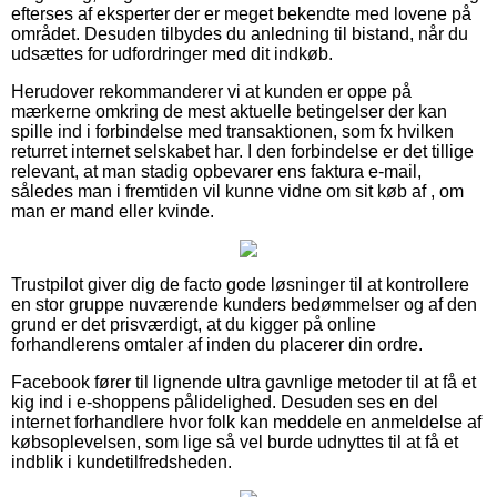
efterses af eksperter der er meget bekendte med lovene på
området. Desuden tilbydes du anledning til bistand, når du
udsættes for udfordringer med dit indkøb.
Herudover rekommanderer vi at kunden er oppe på
mærkerne omkring de mest aktuelle betingelser der kan
spille ind i forbindelse med transaktionen, som fx hvilken
returret internet selskabet har. I den forbindelse er det tillige
relevant, at man stadig opbevarer ens faktura e-mail,
således man i fremtiden vil kunne vidne om sit køb af , om
man er mand eller kvinde.
Trustpilot giver dig de facto gode løsninger til at kontrollere
en stor gruppe nuværende kunders bedømmelser og af den
grund er det prisværdigt, at du kigger på online
forhandlerens omtaler af inden du placerer din ordre.
Facebook fører til lignende ultra gavnlige metoder til at få et
kig ind i e-shoppens pålidelighed. Desuden ses en del
internet forhandlere hvor folk kan meddele en anmeldelse af
købsoplevelsen, som lige så vel burde udnyttes til at få et
indblik i kundetilfredsheden.