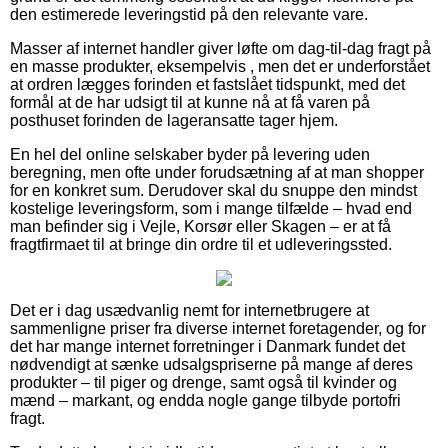
den estimerede leveringstid på den relevante vare.
Masser af internet handler giver løfte om dag-til-dag fragt på
en masse produkter, eksempelvis , men det er underforstået
at ordren lægges forinden et fastslået tidspunkt, med det
formål at de har udsigt til at kunne nå at få varen på
posthuset forinden de lageransatte tager hjem.
En hel del online selskaber byder på levering uden
beregning, men ofte under forudsætning af at man shopper
for en konkret sum. Derudover skal du snuppe den mindst
kostelige leveringsform, som i mange tilfælde – hvad end
man befinder sig i Vejle, Korsør eller Skagen – er at få
fragtfirmaet til at bringe din ordre til et udleveringssted.
Det er i dag usædvanlig nemt for internetbrugere at
sammenligne priser fra diverse internet foretagender, og for
det har mange internet forretninger i Danmark fundet det
nødvendigt at sænke udsalgspriserne på mange af deres
produkter – til piger og drenge, samt også til kvinder og
mænd – markant, og endda nogle gange tilbyde portofri
fragt.