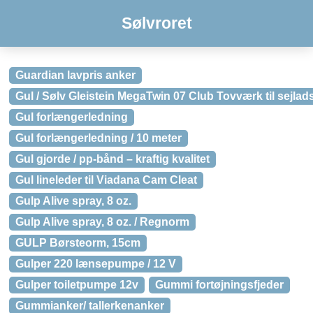
Sølvroret
Guardian lavpris anker
Gul / Sølv Gleistein MegaTwin 07 Club Tovværk til sejlad
Gul forlængerledning
Gul forlængerledning / 10 meter
Gul gjorde / pp-bånd – kraftig kvalitet
Gul lineleder til Viadana Cam Cleat
Gulp Alive spray, 8 oz.
Gulp Alive spray, 8 oz. / Regnorm
GULP Børsteorm, 15cm
Gulper 220 lænsepumpe / 12 V
Gulper toiletpumpe 12v
Gummi fortøjningsfjeder
Gummianker/ tallerkenanker