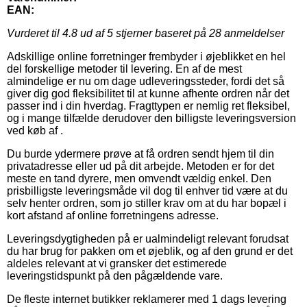
EAN:
Vurderet til
4.8
ud af 5 stjerner baseret på
28
anmeldelser
Adskillige online forretninger frembyder i øjeblikket en hel
del forskellige metoder til levering. En af de mest
almindelige er nu om dage udleveringssteder, fordi det så
giver dig god fleksibilitet til at kunne afhente ordren når det
passer ind i din hverdag. Fragttypen er nemlig ret fleksibel,
og i mange tilfælde derudover den billigste leveringsversion
ved køb af .
Du burde ydermere prøve at få ordren sendt hjem til din
privatadresse eller ud på dit arbejde. Metoden er for det
meste en tand dyrere, men omvendt vældig enkel. Den
prisbilligste leveringsmåde vil dog til enhver tid være at du
selv henter ordren, som jo stiller krav om at du har bopæl i
kort afstand af online forretningens adresse.
Leveringsdygtigheden på er ualmindeligt relevant forudsat
du har brug for pakken om et øjeblik, og af den grund er det
aldeles relevant at vi gransker det estimerede
leveringstidspunkt på den pågældende vare.
De fleste internet butikker reklamerer med 1 dags levering