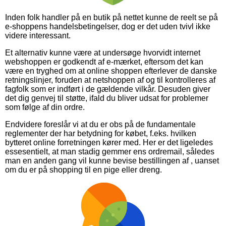
Inden folk handler på en butik på nettet kunne de reelt se på
e-shoppens handelsbetingelser, dog er det uden tvivl ikke
videre interessant.
Et alternativ kunne være at undersøge hvorvidt internet
webshoppen er godkendt af e-mærket, eftersom det kan
være en tryghed om at online shoppen efterlever de danske
retningslinjer, foruden at netshoppen af og til kontrolleres af
fagfolk som er indført i de gældende vilkår. Desuden giver
det dig genvej til støtte, ifald du bliver udsat for problemer
som følge af din ordre.
Endvidere foreslår vi at du er obs på de fundamentale
reglementer der har betydning for købet, f.eks. hvilken
bytteret online forretningen kører med. Her er det ligeledes
essesentielt, at man stadig gemmer ens ordremail, således
man en anden gang vil kunne bevise bestillingen af , uanset
om du er på shopping til en pige eller dreng.