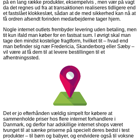
på en lang række produkter, eksempelvis , men vær på vagt
da det regnes ud fra at transaktionen realiseres tidligere end
et fastslået klokkeslæt, sådan at de med sikkerhed kan nå at
få ordren afsendt forinden medarbejderne tager hjem.
Nogle internet outlets frembyder levering uden betaling, men
tit kun ifald man køber for en fastsat sum. I øvrigt skal man
tage den mindst kostelige fragtform, hvilket tit – hvad end
man befinder sig nær Fredericia, Skanderborg eller Sæby –
vil være at få dem til at levere bestillingen til et
afhentningssted.
Det er jo efterhånden vældig simpelt for købere at
sammenholde priser hos flere internet forhandlere i
Danmark, og derfor har adskillige internet shops været
tvunget til at sænke priserne på specielt deres bedst i test
produkter – til børn og babyer, og endvidere også til voksne