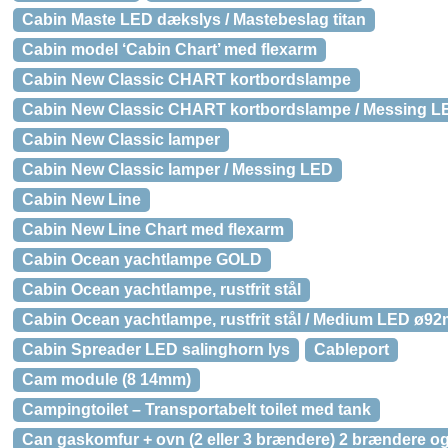
Cabin Maste LED dækslys / Mastebeslag titan
Cabin model ‘Cabin Chart’ med flexarm
Cabin New Classic CHART kortbordslampe
Cabin New Classic CHART kortbordslampe / Messing L
Cabin New Classic lamper
Cabin New Classic lamper / Messing LED
Cabin New Line
Cabin New Line Chart med flexarm
Cabin Ocean yachtlampe GOLD
Cabin Ocean yachtlampe, rustfrit stål
Cabin Ocean yachtlampe, rustfrit stål / Medium LED ø9
Cabin Spreader LED salinghorn lys
Cableport
Cam module (8 14mm)
Campingtoilet – Transportabelt toilet med tank
Can gaskomfur + ovn (2 eller 3 brændere) 2 brændere o