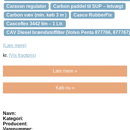
Caravan regulator
Carbon paddel til SUP – letvægt
Carbon væv (min. køb 3 m )
Casco RubberFix
Cascoflex 3442 lim – 1 Ltr.
CAV Diesel brændstoffilter (Volvo Penta 877766, 877767)
(Læs mere)
kr.
(Vis fragtpris)
Læs mere »
Køb nu »
Navn:
Kategori:
Producent:
Varenummer: