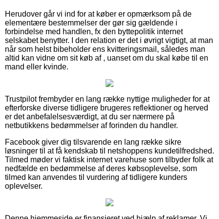
Herudover går vi ind for at køber er opmærksom på de
elementære bestemmelser der gør sig gældende i
forbindelse med handlen, fx den byttepolitik internet
selskabet benytter. I den relation er det i øvrigt vigtigt, at man
når som helst bibeholder ens kvitteringsmail, således man
altid kan vidne om sit køb af , uanset om du skal købe til en
mand eller kvinde.
Trustpilot frembyder en lang række nyttige muligheder for at
efterforske diverse tidligere brugeres reflektioner og herved
er det anbefalelsesværdigt, at du ser nærmere på
netbutikkens bedømmelser af forinden du handler.
Facebook giver dig tilsvarende en lang række sikre
løsninger til at få kendskab til netshoppens kundetilfredshed.
Tilmed møder vi faktisk internet varehuse som tilbyder folk at
nedfælde en bedømmelse af deres købsoplevelse, som
tilmed kan anvendes til vurdering af tidligere kunders
oplevelser.
Denne hjemmeside er finansieret ved hjælp af reklamer. Vi