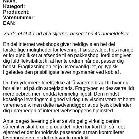
Navn:
Kategori:
Producent:
Varenummer:
EAN:
Vurderet til
4.1
ud af 5 stjerner baseret på
40
anmeldelser
En del internet webshops giver heldigvis en hel del
forskellige muligheder for levering. Førstevalget hos mange
er for øjeblikket at afsende til en pakkeshop, fordi det giver
dig fuld fleksibilitet til at hente ordren når det passer dig
bedst. Fragtløsningen er jo usædvanlig let, og typisk
ligeledes den prisbilligste leveringsmanér ved køb af .
Du bør ydermere foretrække at få varerne bragt til hvor du
bor eller ud på din arbejdsplads. Fragttypen er desværre lidt
mere pebret, men endda temmelig ligetil. Den mindst
kostelige leveringsmulighed vil dog utvivlsomt være at hente
varerne selv, men dette nødvendiggør at du fysisk befinder
dig i nærheden af internet webshoppens hjemsted.
Antal dages levering på er selvfølgelig virkelig central
såfremt vi skal bruge produktet inden for kort tid, så i det
øjemed er det forholdsvis passende at man kontrollerer
leveringstiden for det relevante produkt.