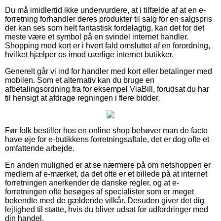
Du må imidlertid ikke undervurdere, at i tilfælde af at en e-
forretning forhandler deres produkter til salg for en salgspris
der kan ses som helt fantastisk fordelagtig, kan det for det
meste være et symbol på en svindel internet handler.
Shopping med kort er i hvert fald omsluttet af en forordning,
hvilket hjælper os imod uærlige internet butikker.
Generelt går vi ind for handler med kort eller betalinger med
mobilen. Som et alternativ kan du bruge en
afbetalingsordning fra for eksempel ViaBill, forudsat du har
til hensigt at afdrage regningen i flere bidder.
Før folk bestiller hos en online shop behøver man de facto
have øje for e-butikkens forretningsaftale, det er dog ofte et
omfattende arbejde.
En anden mulighed er at se nærmere på om netshoppen er
medlem af e-mærket, da det ofte er et billede på at internet
forretningen anerkender de danske regler, og at e-
forretningen ofte besøges af specialister som er meget
bekendte med de gældende vilkår. Desuden giver det dig
lejlighed til støtte, hvis du bliver udsat for udfordringer med
din handel.