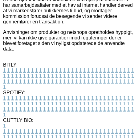
har samarbejdsaftaler med et hav af internet handler derved
at vi markedsfører butikkernes tilbud, og modtager
kommission forudsat de besøgende vi sender videre
gennemfører en transaktion.
Anvisninger om produkter og netshops opretholdes hyppigt,
men vi kan ikke give garantier imod reguleringer der er
blevet foretaget siden vi nyligst opdaterede de anvendte
data.
BITLY:
1
1
1
1
1
1
1
1
1
1
1
1
1
1
1
1
1
1
1
1
1
1
1
1
1
1
1
1
1
1
1
1
1
1
1
1
1
1
1
1
1
1
1
1
1
1
1
1
1
1
1
1
1
1
1
1
1
1
1
1
1
1
1
1
1
1
1
1
1
1
1
1
1
1
1
1
1
1
1
1
1
1
1
1
1
1
1
1
1
1
1
1
1
1
1
1
1
1
1
1
SPOTIFY:
1
1
1
1
1
1
1
1
1
1
1
1
1
1
1
1
1
1
1
1
1
1
1
1
1
1
1
1
1
1
1
1
1
1
1
1
1
1
1
1
1
1
1
1
1
1
1
1
1
1
1
1
1
1
1
1
1
1
1
1
1
1
1
1
1
1
1
1
1
1
1
1
1
1
1
1
1
1
1
1
1
1
1
1
1
1
1
1
1
1
1
1
1
1
1
1
1
1
1
1
CUTTLY BIO:
1
1
1
1
1
1
1
1
1
1
1
1
1
1
1
1
1
1
1
1
1
1
1
1
1
1
1
1
1
1
1
1
1
1
1
1
1
1
1
1
1
1
1
1
1
1
1
1
1
1
1
1
1
1
1
1
1
1
1
1
1
1
1
1
1
1
1