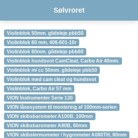
Sølvroret
Violinblok 50mm. glideleje pbb50
Violinblok 60 mm, 406-601-10r
Violinblok 60mm. glideleje pbb60
Violinblok hundsvot CamCleat, Carbo Air 40mm.
Violinblok m/ cc 50mm. glideleje pbb50
Violinblok med cam cleat og hundsvot
Violinblok, Carbo Air 57 mm
VION Instrumenter Serie 130
VION låsesystem til montering af 100mm-serien
VION skibsbarometer A100B, 100mm
VION skibsbarometer A80B, 80mm
VION skibstermometer / hygrometer A080TH, 80mm