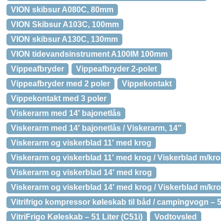
VION skibsur A080C, 80mm
VION Skibsur A103C, 100mm
VION skibsur A130C, 130mm
VION tidevandsinstrument A100IM 100mm
Vippeafbryder
Vippeafbryder 2-polet
Vippeafbryder med 2 poler
Vippekontakt
Vippekontakt med 3 poler
Viskerarm med 14′ bajonetlås
Viskerarm med 14′ bajonetlås / Viskerarm, 14″
Viskerarm og viskerblad 11′ med krog
Viskerarm og viskerblad 11′ med krog / Viskerblad m/kro
Viskerarm og viskerblad 14′ med krog
Viskerarm og viskerblad 14′ med krog / Viskerblad m/kr
Vitrifrigo kompressor køleskab til båd / campingvogn – 51
VitriFrigo Køleskab – 51 Liter (C51i)
Vodtovsled