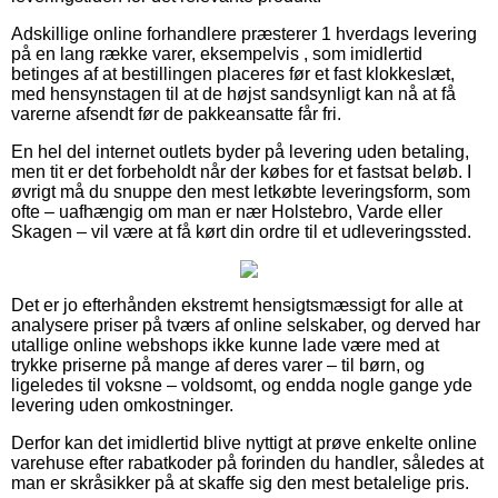
Adskillige online forhandlere præsterer 1 hverdags levering
på en lang række varer, eksempelvis , som imidlertid
betinges af at bestillingen placeres før et fast klokkeslæt,
med hensynstagen til at de højst sandsynligt kan nå at få
varerne afsendt før de pakkeansatte får fri.
En hel del internet outlets byder på levering uden betaling,
men tit er det forbeholdt når der købes for et fastsat beløb. I
øvrigt må du snuppe den mest letkøbte leveringsform, som
ofte – uafhængig om man er nær Holstebro, Varde eller
Skagen – vil være at få kørt din ordre til et udleveringssted.
Det er jo efterhånden ekstremt hensigtsmæssigt for alle at
analysere priser på tværs af online selskaber, og derved har
utallige online webshops ikke kunne lade være med at
trykke priserne på mange af deres varer – til børn, og
ligeledes til voksne – voldsomt, og endda nogle gange yde
levering uden omkostninger.
Derfor kan det imidlertid blive nyttigt at prøve enkelte online
varehuse efter rabatkoder på forinden du handler, således at
man er skråsikker på at skaffe sig den mest betalelige pris.