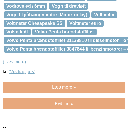
Vodtovsled / 6mm
Vogn til drevløft
Vogn til påhængsmotor (Motortrolley)
Voltmeter
Voltmeter Chesapeake SS
Voltmeter euro
Volvo fedt
Volvo Penta brændstoffilter
Volvo Penta brændstoffilter 21139810 til dieselmotor – or
Volvo Penta brændstoffilter 3847644 til benzinmotorer – 
(Læs mere)
kr.
(Vis fragtpris)
Læs mere »
Køb nu »