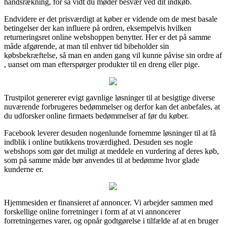
håndsrækning, for så vidt du møder besvær ved dit indkøb.
Endvidere er det prisværdigt at køber er vidende om de mest basale
betingelser der kan influere på ordren, eksempelvis hvilken
returneringsret online webshoppen benytter. Her er det på samme
måde afgørende, at man til enhver tid bibeholder sin
købsbekræftelse, så man en anden gang vil kunne påvise sin ordre af
, uanset om man efterspørger produkter til en dreng eller pige.
Trustpilot genererer evigt gavnlige løsninger til at besigtige diverse
nuværende forbrugeres bedømmelser og derfor kan det anbefales, at
du udforsker online firmaets bedømmelser af før du køber.
Facebook leverer desuden nogenlunde fornemme løsninger til at få
indblik i online butikkens troværdighed. Desuden ses nogle
webshops som gør det muligt at meddele en vurdering af deres køb,
som på samme måde bør anvendes til at bedømme hvor glade
kunderne er.
Hjemmesiden er finansieret af annoncer. Vi arbejder sammen med
forskellige online forretninger i form af at vi annoncerer
forretningernes varer, og opnår godtgørelse i tilfælde af at en bruger