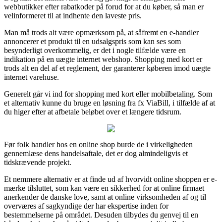
webbutikker efter rabatkoder på forud for at du køber, så man er
velinformeret til at indhente den laveste pris.
Man må trods alt være opmærksom på, at såfremt en e-handler
annoncerer et produkt til en udsalgspris som kan ses som
besynderligt overkommelig, er det i nogle tilfælde være en
indikation på en uægte internet webshop. Shopping med kort er
trods alt en del af et reglement, der garanterer køberen imod uægte
internet varehuse.
Generelt går vi ind for shopping med kort eller mobilbetaling. Som
et alternativ kunne du bruge en løsning fra fx ViaBill, i tilfælde af at
du higer efter at afbetale beløbet over et længere tidsrum.
Før folk handler hos en online shop burde de i virkeligheden
gennemlæse dens handelsaftale, det er dog almindeligvis et
tidskrævende projekt.
Et nemmere alternativ er at finde ud af hvorvidt online shoppen er e-
mærke tilsluttet, som kan være en sikkerhed for at online firmaet
anerkender de danske love, samt at online virksomheden af og til
overværes af sagkyndige der har ekspertise inden for
bestemmelserne på området. Desuden tilbydes du genvej til en