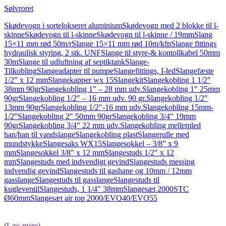
Sølvroret
Skødevogn i sortelokseret aluminium
Skødevogn med 2 blokke til l-
skinne
Skødevogn til l-skinne
Skødevogn til l-skinne / 19mm
Slang
15×11 mm rød 50m/r
Slange 15×11 mm rød 10m/kfp
Slange fittings
hydraulisk styring, 2 stk. UNF
Slange til styre-& kontollkabel 50mm
30m
Slange til udluftning af septiktank
Slange-
Tilkobling
Slangeadapter til pumpe
Slangefittings, I-led
Slangefæste
1/2” x 12 mm
Slangekapper wx 15
Slangekit
Slangekobling 1 1/2″
38mm 90gr
Slangekobling 1″ – 28 mm udv.
Slangekobling 1″ 25mm
90gr
Slangekobling 1/2″ – 16 mm udv. 90 gr.
Slangekobling 1/2″
13mm 90gr
Slangekobling 1/2″-16 mm udv.
Slangekobling 15mm-
1/2”
Slangekobling 2″ 50mm 90gr
Slangekobling 3/4″ 19mm
90gr
Slangekobling 3/4″ 22 mm udv.
Slangekobling mellemled
han/han til vandslange
Slangekobling plast
Slangerulle med
mundstykke
Slangesaks WX15
Slangesokkel – 3/8” x 9
mm
Slangesokkel 3/8″ x 12 mm
Slangestuds 1/2″ x 12
mm
Slangestuds med indvendigt gevind
Slangestuds messing
indvendig gevind
Slangestuds til gashane og 10mm / 12mm
gasslange
Slangestuds til gasslange
Slangestuds til
kugleventil
Slangestuds, 1 1/4″ 38mm
Slangesæt 2000STC
Ø60mm
Slangesæt air top 2000/EVO40/EVO55
(Læs mere)