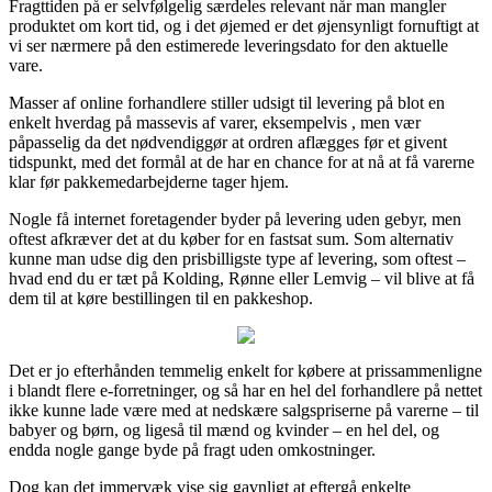
Fragttiden på er selvfølgelig særdeles relevant når man mangler
produktet om kort tid, og i det øjemed er det øjensynligt fornuftigt at
vi ser nærmere på den estimerede leveringsdato for den aktuelle
vare.
Masser af online forhandlere stiller udsigt til levering på blot en
enkelt hverdag på massevis af varer, eksempelvis , men vær
påpasselig da det nødvendiggør at ordren aflægges før et givent
tidspunkt, med det formål at de har en chance for at nå at få varerne
klar før pakkemedarbejderne tager hjem.
Nogle få internet foretagender byder på levering uden gebyr, men
oftest afkræver det at du køber for en fastsat sum. Som alternativ
kunne man udse dig den prisbilligste type af levering, som oftest –
hvad end du er tæt på Kolding, Rønne eller Lemvig – vil blive at få
dem til at køre bestillingen til en pakkeshop.
Det er jo efterhånden temmelig enkelt for købere at prissammenligne
i blandt flere e-forretninger, og så har en hel del forhandlere på nettet
ikke kunne lade være med at nedskære salgspriserne på varerne – til
babyer og børn, og ligeså til mænd og kvinder – en hel del, og
endda nogle gange byde på fragt uden omkostninger.
Dog kan det immervæk vise sig gavnligt at eftergå enkelte