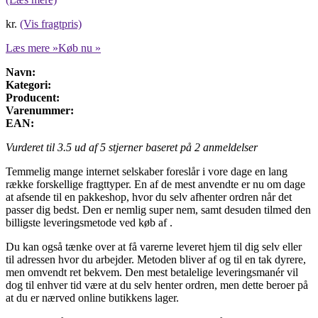
kr.
(Vis fragtpris)
Læs mere »
Køb nu »
Navn:
Kategori:
Producent:
Varenummer:
EAN:
Vurderet til
3.5
ud af 5 stjerner baseret på
2
anmeldelser
Temmelig mange internet selskaber foreslår i vore dage en lang
række forskellige fragttyper. En af de mest anvendte er nu om dage
at afsende til en pakkeshop, hvor du selv afhenter ordren når det
passer dig bedst. Den er nemlig super nem, samt desuden tilmed den
billigste leveringsmetode ved køb af .
Du kan også tænke over at få varerne leveret hjem til dig selv eller
til adressen hvor du arbejder. Metoden bliver af og til en tak dyrere,
men omvendt ret bekvem. Den mest betalelige leveringsmanér vil
dog til enhver tid være at du selv henter ordren, men dette beroer på
at du er nærved online butikkens lager.