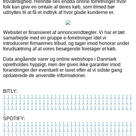
troværdighed. Herinde ses endda online forretninger hvor
folk kan give en omtale af deres køb, som tilmed bør
udnyttes til at få et indtryk af hvor glade kunderne er.
Websitet er finansieret af annonceindtægter. Vi har et tæt
samarbejde med en gruppe e-forretninger idet vi
introducerer firmaernes tilbud, og tager imod honorar under
forudsætning af at vores besøgende foretager et køb.
Data angående varer og online webshops i Danmark
opretholdes hyppigt, men der gives ikke garantier imod
forandringer der eventuelt er lavet efter at vi sidste gang
opdaterede de anvendte informationer.
BITLY:
1
1
1
1
1
1
1
1
1
1
1
1
1
1
1
1
1
1
1
1
1
1
1
1
1
1
1
1
1
1
1
1
1
1
1
1
1
1
1
1
1
1
1
1
1
1
1
1
1
1
1
1
1
1
1
1
1
1
1
1
1
1
1
1
1
1
1
1
1
1
1
1
1
1
1
1
1
1
1
1
1
1
1
1
1
1
1
1
1
1
1
1
1
1
1
1
1
1
1
1
SPOTIFY:
1
1
1
1
1
1
1
1
1
1
1
1
1
1
1
1
1
1
1
1
1
1
1
1
1
1
1
1
1
1
1
1
1
1
1
1
1
1
1
1
1
1
1
1
1
1
1
1
1
1
1
1
1
1
1
1
1
1
1
1
1
1
1
1
1
1
1
1
1
1
1
1
1
1
1
1
1
1
1
1
1
1
1
1
1
1
1
1
1
1
1
1
1
1
1
1
1
1
1