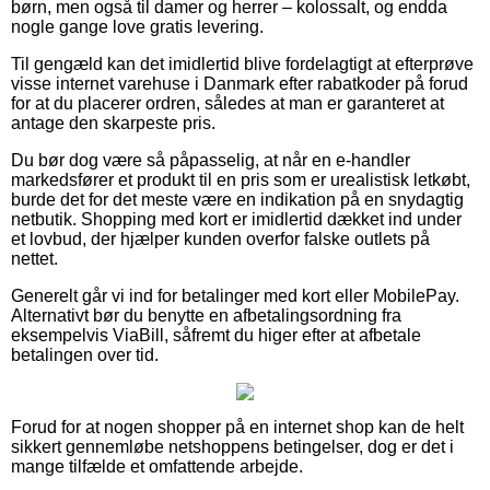
børn, men også til damer og herrer – kolossalt, og endda
nogle gange love gratis levering.
Til gengæld kan det imidlertid blive fordelagtigt at efterprøve
visse internet varehuse i Danmark efter rabatkoder på forud
for at du placerer ordren, således at man er garanteret at
antage den skarpeste pris.
Du bør dog være så påpasselig, at når en e-handler
markedsfører et produkt til en pris som er urealistisk letkøbt,
burde det for det meste være en indikation på en snydagtig
netbutik. Shopping med kort er imidlertid dækket ind under
et lovbud, der hjælper kunden overfor falske outlets på
nettet.
Generelt går vi ind for betalinger med kort eller MobilePay.
Alternativt bør du benytte en afbetalingsordning fra
eksempelvis ViaBill, såfremt du higer efter at afbetale
betalingen over tid.
Forud for at nogen shopper på en internet shop kan de helt
sikkert gennemløbe netshoppens betingelser, dog er det i
mange tilfælde et omfattende arbejde.