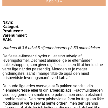
Køb nu »
Navn:
Kategori:
Producent:
Varenummer:
EAN:
Vurderet til
3.5
ud af 5 stjerner baseret på
50
anmeldelser
De fleste e-firmaer tilbyder nu et stort udvalg af
leveringsformer. Det mest almindelige er efterhånden
pakkeshoppen, som giver dig fleksibiliteten til at hente dine
varer lige når det passer dig. Metoden er jo meget
gnidningsløs, samt i mange tilfælde også den mest
prisbevidste leveringsmanér ved køb af .
Du burde ligeledes overveje at få pakken sendt til din
hjemmeadresse eller til din arbejdsplads. Fragtmuligheden
viser sig gerne en smule mere pebret, men endda ekstremt
uproblematisk. Den mest prisbevidste form for fragt kan ikke
modsiges at være selv at hente ordren, men den løsning
afhænger af at du fysisk befinder dig med kort afstand til e-