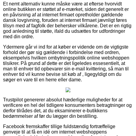
Et nemt alternativ kunne måske være at efterse hvorvidt
online butikken er støttet af e-mærket, siden det generelt er
en påvisning af at internet firmaet opretholder gældende
dansk lovgivning, foruden at internet firmaet jævnligt føres
tilsyn med af fagfolk der behersker vilkårene. Det er en rigtig
god anledning til støtte, ifald du udsættes for udfordringer
med din ordre.
Ydermere går vi ind for at køber er vidende om de vigtigste
forhold der gør sig gældende i forbindelse med ordren,
eksempelvis hvilken ombytningspolitik online webshoppen
tilsikrer. På grund af dette er det ligeledes essesentielt, at
man til enhver tid opbevarer sin e-mail kvittering, så man til
enhver tid vil kunne bevise sit køb af , ligegyldigt om du
søger en vare til en herre eller dame.
Trustpilot genererer absolut hæderlige muligheder for at
verificere en hel del tidligere konsumenters betragtninger og
derfor tilrådes det, at du eksaminerer e-butikkens
bedømmelser af før du lægger din bestilling.
Facebook fremskaffer tillige fuldstændig fortræffelige
genveje til at få en idé om internet webshoppens