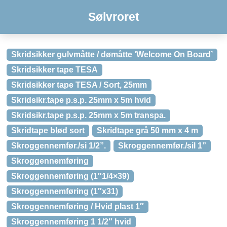
Sølvroret
Skridsikker gulvmåtte / dømåtte ‘Welcome On Board’
Skridsikker tape TESA
Skridsikker tape TESA / Sort, 25mm
Skridsikr.tape p.s.p. 25mm x 5m hvid
Skridsikr.tape p.s.p. 25mm x 5m transpa.
Skridtape blød sort
Skridtape grå 50 mm x 4 m
Skroggennemfør./si 1/2”.
Skroggennemfør./sil 1”
Skroggennemføring
Skroggennemføring (1″1/4×39)
Skroggennemføring (1″x31)
Skroggennemføring / Hvid plast 1″
Skroggennemføring 1 1/2″ hvid