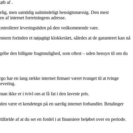
køb af .
ostelig, men samtidig ualmindeligt hensigtsmæssig. Den mest
n af internet forretningens adresse.
u kontrollerer leveringstiden på den vedkommende vare.
ennem forinden et nøjagtigt klokkeslæt, således at de garanteret kan nå
gribe den billigste fragtmulighed, som oftest – uden hensyn til om du
go har en lang række internet firmaer været tvunget til at tvinge
levering.
 ikke er i tvivl om at få fat i den laveste pris.
iden være et kendetegn på en uærlig internet forhandler. Betalinger
fælde af at du ser en fordel i at finansiere beløbet over en periode.