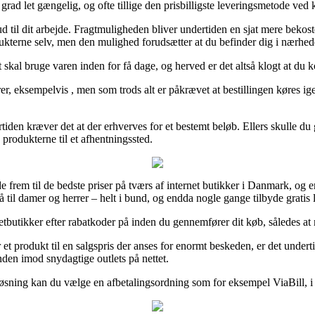
 grad let gængelig, og ofte tillige den prisbilligste leveringsmetode ved 
r ud til dit arbejde. Fragtmuligheden bliver undertiden en sjat mere bek
odukterne selv, men den mulighed forudsætter at du befinder dig i nærhede
ut skal bruge varen inden for få dage, og herved er det altså klogt at d
er, eksempelvis , men som trods alt er påkrævet at bestillingen køres ig
iden kræver det at der erhverves for et bestemt beløb. Ellers skulle du 
e produkterne til et afhentningssted.
 frem til de bedste priser på tværs af internet butikker i Danmark, og er
 til damer og herrer – helt i bund, og endda nogle gange tilbyde gratis 
utikker efter rabatkoder på inden du gennemfører dit køb, således at man
t produkt til en salgspris der anses for enormt beskeden, er det undert
den imod snydagtige outlets på nettet.
sning kan du vælge en afbetalingsordning som for eksempel ViaBill, i til