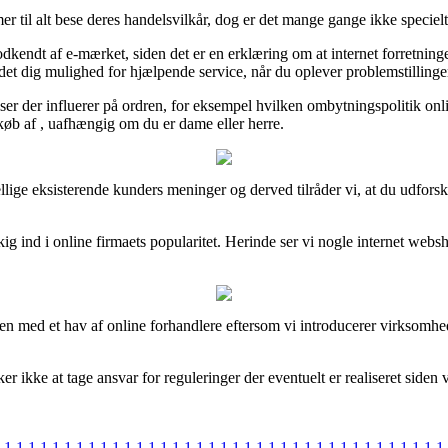
r til alt bese deres handelsvilkår, dog er det mange gange ikke speciel
dkendt af e-mærket, siden det er en erklæring om at internet forretning
t dig mulighed for hjælpende service, når du oplever problemstillinger
er der influerer på ordren, for eksempel hvilken ombytningspolitik onli
 køb af , uafhængig om du er dame eller herre.
skellige eksisterende kunders meninger og derved tilråder vi, at du udfo
t kig ind i online firmaets popularitet. Herinde ser vi nogle internet web
men med et hav af online forhandlere eftersom vi introducerer virksomhede
 ikke at tage ansvar for reguleringer der eventuelt er realiseret siden 
1
1
1
1
1
1
1
1
1
1
1
1
1
1
1
1
1
1
1
1
1
1
1
1
1
1
1
1
1
1
1
1
1
1
1
1
1