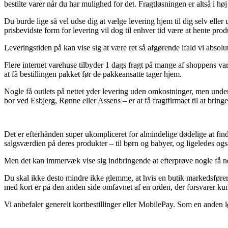
bestilte varer når du har mulighed for det. Fragtløsningen er altså i høj
Du burde lige så vel udse dig at vælge levering hjem til dig selv elle
prisbevidste form for levering vil dog til enhver tid være at hente pr
Leveringstiden på kan vise sig at være ret så afgørende ifald vi absol
Flere internet varehuse tilbyder 1 dags fragt på mange af shoppens var
at få bestillingen pakket før de pakkeansatte tager hjem.
Nogle få outlets på nettet yder levering uden omkostninger, men undert
bor ved Esbjerg, Rønne eller Assens – er at få fragtfirmaet til at bring
Det er efterhånden super ukompliceret for almindelige dødelige at finde
salgsværdien på deres produkter – til børn og babyer, og ligeledes også
Men det kan immervæk vise sig indbringende at efterprøve nogle få netb
Du skal ikke desto mindre ikke glemme, at hvis en butik markedsfører e
med kort er på den anden side omfavnet af en orden, der forsvarer kun
Vi anbefaler generelt kortbestillinger eller MobilePay. Som en anden lø