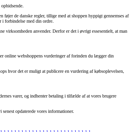
t ophidsende.
en føjer de danske regler, tillige med at shoppen hyppigt gennemses af
 i forbindelse med din ordre.
ne virksomheden anvender. Derfor er det i øvrigt essesentielt, at man
rsker online webshoppens vurderinger af forinden du lægger din
shops hvor det er muligt at publicere en vurdering af købsoplevelsen,
rnes varer, og indhenter betaling i tilfælde af at vores brugere
vi senest opdaterede vores informationer.
1
1
1
1
1
1
1
1
1
1
1
1
1
1
1
1
1
1
1
1
1
1
1
1
1
1