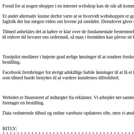
Forud for at nogen shopper i en internet webshop kan de når alt komme
Et andet alternativ kunne derfor være at se hvorvidt webshoppen er go
fagfolk der har megen viden om lovene på området. Derudover giver de
Tilmed anbefales det at køber er klar over de fundamentale bestemmels
til enhver tid bevarer ens ordremail, så man i fremtiden kan påvise sit
Trustpilot medfører i højeste grad ærlige løsninger til at sondere for
bestilling.
Facebook frembringer for øvrigt adskillige habile løsninger til at få e
som tilmed burde benyttes til at vurdere kundernes tilfredshed.
Websitet er finansieret af indtægter fra reklamer. Vi arbejder tæt sam
foretager en bestilling.
Data vedrørende tilbud og online varehuse opdateres ofte, men vi ønsker
BITLY:
1
1
1
1
1
1
1
1
1
1
1
1
1
1
1
1
1
1
1
1
1
1
1
1
1
1
1
1
1
1
1
1
1
1
1
1
1