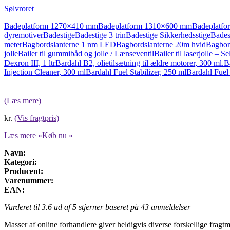
Sølvroret
Badeplatform 1270×410 mm
Badeplatform 1310×600 mm
Badeplatf
dyremotiver
Badestige
Badestige 3 trin
Badestige Sikkerhedsstige
Bades
meter
Bagbordslanterne 1 nm LED
Bagbordslanterne 20m hvid
Bagbor
jolle
Bailer til gummibåd og jolle / Lænseventil
Bailer til laserjolle – Se
Dexron III, 1 ltr
Bardahl B2, olietilsætning til ældre motorer, 300 ml.
B
Injection Cleaner, 300 ml
Bardahl Fuel Stabilizer, 250 ml
Bardahl Fuel
(Læs mere)
kr.
(Vis fragtpris)
Læs mere »
Køb nu »
Navn:
Kategori:
Producent:
Varenummer:
EAN:
Vurderet til
3.6
ud af 5 stjerner baseret på
43
anmeldelser
Masser af online forhandlere giver heldigvis diverse forskellige fragtm