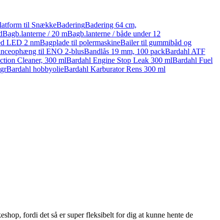
atform til Snække
Badering
Badering 64 cm,
d
Bagb.lanterne / 20 m
Bagb.lanterne / både under 12
ed LED 2 nm
Bagplade til polermaskine
Bailer til gummibåd og
anceophæng til ENO 2-blus
Bandlås 19 mm, 100 pack
Bardahl ATF
ection Cleaner, 300 ml
Bardahl Engine Stop Leak 300 ml
Bardahl Fuel
gr
Bardahl hobbyolie
Bardahl Karburator Rens 300 ml
shop, fordi det så er super fleksibelt for dig at kunne hente de