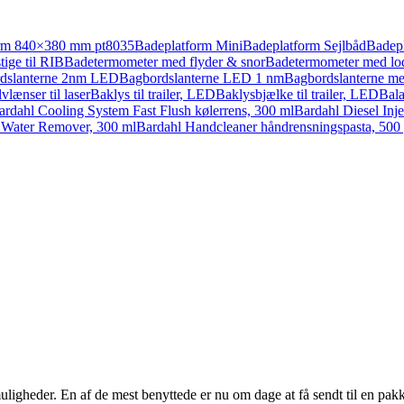
orm 840×380 mm pt8035
Badeplatform Mini
Badeplatform Sejlbåd
Badepl
tige til RIB
Badetermometer med flyder & snor
Badetermometer med lo
dslanterne 2nm LED
Bagbordslanterne LED 1 nm
Bagbordslanterne m
lvlænser til laser
Baklys til trailer, LED
Baklysbjælke til trailer, LED
Bal
ardahl Cooling System Fast Flush kølerrens, 300 ml
Bardahl Diesel Inj
 Water Remover, 300 ml
Bardahl Handcleaner håndrensningspasta, 500 
uligheder. En af de mest benyttede er nu om dage at få sendt til en pakke