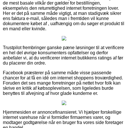
de mest basale vilkår der gælder for bestillingen,
eksempelvis den returrettighed internet forretningen lover.
Her er det på samme måde vigtigt, at man stadigvæk sikrer
ens faktura e-mail, således man i fremtiden vil kunne
dokumentere købet af , uafhængig om du søger et produkt til
en mand eller kvinde.
Trustpilot frembringer ganske pæne løsninger til at verificere
en hel del øvrige konsumenters opfattelser og derfor
anbefaler vi, at du verificerer internet butikkens ratings af før
du placerer din ordre.
Facebook præsterer på samme måde visse passende
chancer for at få en idé om internet shoppens troværdighed.
Foruden det ses mange forretninger på nettet hvor folk kan
skrive en kritik af købsoplevelsen, som ligeledes burde
benyttes til afvejning af hvor glade kunderne er.
Hjemmesiden er annoncefinansieret. Vi hjælper forskellige
internet varehuse når vi formidler firmaernes varer, og
modtager godtgørelse når en bruger fra vores side foretager
en handel.