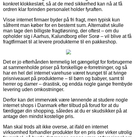
konkret klokkeslæt, så at de med sikkerhed kan nå at få
ordren klar forinden personalet holder fyraften.
Visse internet firmaer byder på fri fragt, men typisk kun
såfremt man køber for en bestemt sum. Alternativt skulle
man tage den billigste fragtløsning, der oftest – om du
opholder sig i Aarhus, Kalundborg eller Sorø – vil blive at få
fragtfirmaet til at levere produkterne til en pakkeshop.
Det er jo efterhånden temmelig let gængeligt for forbrugerne
at sammenholde priser på forskellige e-forretninger, og så
har en hel del internet varehuse været tvunget til at tvinge
prisniveauet på produkterne – til børn og babyer, samt til
herrer og damer – drastisk, og endda nogle gange frembyde
levering uden omkostninger.
Derfor kan det immervæk være lønnende at studere nogle
internet shops i Danmark efter tilbud på forud for at du
færdiggør din shopping, således at du er skudsikker på at
antage den mindst kostelige pris.
Man skal trods alt ikke overse, at ifald en internet
virksomhed forhandler produkter for en pris der virker utrolig