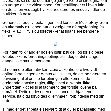
favorabel, så burde det mange gange være et faresignal om
en uægte online virksomhed. Kortbestillinger er i hvert fald
en del af en vedtægt, hvilket assisterer os imod svindlende
butikker på nettet.
Generelt tilråder vi betalinger med kort eller MobilePay. Som
en alternativ mulighed bør du vælge en afdragsløsning fra
f.eks. ViaBill, hvis du foretrækker at finansiere pengene
senere.
Forinden folk handler hos en butik bør de i og for sig bese
webbutikkens forretningsbetingelser, dog er det mange
gange ikke særlig morsomt.
Et nemmere alternativ kan være at kontrollere hvorvidt
online forretningen er e-mærke tilsluttet, da det bør være en
påvisning af at online forretningen efterkommer de
gældende danske regler, tillige med at webbutikken
undertiden kigges til af fagmænd der forstår lovene på
området. Dette er desuden din chance for hjælpende
service, ifald du forvoldes dilemmaer i forbindelse med din
ordre.
Tilmed er det anbefalelsesværdigt at du er påpasselig med