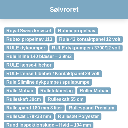
Sølvroret
Royal Swiss knivsæt
Rubex propelnav
Rubex propelnav 113
Rule 43 kontaktpanel 12 volt
RULE dykpumper
RULE dykpumper / 3700/12 volt
Rule Inline 140 blæser – 3,9m3
RULE lænse-tilbehør
RULE lænse-tilbehør / Kontaktpanel 24 volt
Rule Slimline dykpumpe / spulepumpe
Rulle Mohair
Rullefokbeslag
Ruller Mohair
Rulleskaft 30cm
Rulleskaft 55 cm
Rullespand 180 mm 8 liter
Rullespand Premium
Rullesæt 178×38 mm
Rullesæt Polyester
Rund inspektionsluge – Hvid – 104 mm