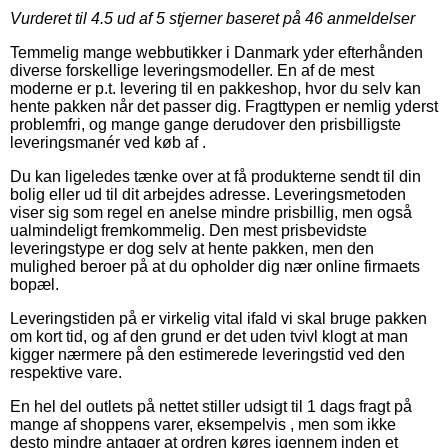
Vurderet til
4.5
ud af 5 stjerner baseret på
46
anmeldelser
Temmelig mange webbutikker i Danmark yder efterhånden
diverse forskellige leveringsmodeller. En af de mest
moderne er p.t. levering til en pakkeshop, hvor du selv kan
hente pakken når det passer dig. Fragttypen er nemlig yderst
problemfri, og mange gange derudover den prisbilligste
leveringsmanér ved køb af .
Du kan ligeledes tænke over at få produkterne sendt til din
bolig eller ud til dit arbejdes adresse. Leveringsmetoden
viser sig som regel en anelse mindre prisbillig, men også
ualmindeligt fremkommelig. Den mest prisbevidste
leveringstype er dog selv at hente pakken, men den
mulighed beroer på at du opholder dig nær online firmaets
bopæl.
Leveringstiden på er virkelig vital ifald vi skal bruge pakken
om kort tid, og af den grund er det uden tvivl klogt at man
kigger nærmere på den estimerede leveringstid ved den
respektive vare.
En hel del outlets på nettet stiller udsigt til 1 dags fragt på
mange af shoppens varer, eksempelvis , men som ikke
desto mindre antager at ordren køres igennem inden et