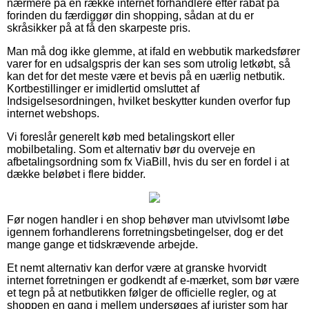
nærmere på en række internet forhandlere efter rabat på
forinden du færdiggør din shopping, sådan at du er
skråsikker på at få den skarpeste pris.
Man må dog ikke glemme, at ifald en webbutik markedsfører
varer for en udsalgspris der kan ses som utrolig letkøbt, så
kan det for det meste være et bevis på en uærlig netbutik.
Kortbestillinger er imidlertid omsluttet af
Indsigelsesordningen, hvilket beskytter kunden overfor fup
internet webshops.
Vi foreslår generelt køb med betalingskort eller
mobilbetaling. Som et alternativ bør du overveje en
afbetalingsordning som fx ViaBill, hvis du ser en fordel i at
dække beløbet i flere bidder.
Før nogen handler i en shop behøver man utvivlsomt løbe
igennem forhandlerens forretningsbetingelser, dog er det
mange gange et tidskrævende arbejde.
Et nemt alternativ kan derfor være at granske hvorvidt
internet forretningen er godkendt af e-mærket, som bør være
et tegn på at netbutikken følger de officielle regler, og at
shoppen en gang i mellem undersøges af jurister som har