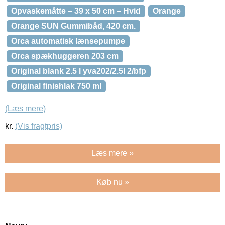
Opvaskemåtte – 39 x 50 cm – Hvid
Orange
Orange SUN Gummibåd, 420 cm.
Orca automatisk lænsepumpe
Orca spækhuggeren 203 cm
Original blank 2.5 l yva202/2.5l 2/bfp
Original finishlak 750 ml
(Læs mere)
kr.
(Vis fragtpris)
Læs mere »
Køb nu »