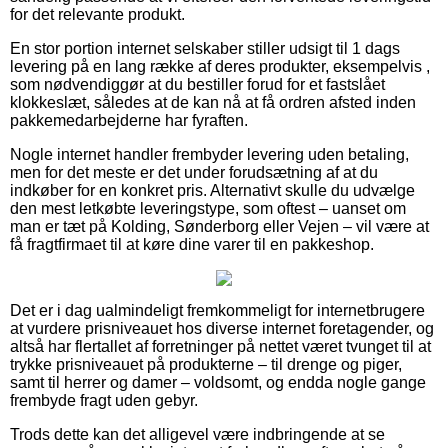
for det relevante produkt.
En stor portion internet selskaber stiller udsigt til 1 dags
levering på en lang række af deres produkter, eksempelvis ,
som nødvendiggør at du bestiller forud for et fastslået
klokkeslæt, således at de kan nå at få ordren afsted inden
pakkemedarbejderne har fyraften.
Nogle internet handler frembyder levering uden betaling,
men for det meste er det under forudsætning af at du
indkøber for en konkret pris. Alternativt skulle du udvælge
den mest letkøbte leveringstype, som oftest – uanset om
man er tæt på Kolding, Sønderborg eller Vejen – vil være at
få fragtfirmaet til at køre dine varer til en pakkeshop.
Det er i dag ualmindeligt fremkommeligt for internetbrugere
at vurdere prisniveauet hos diverse internet foretagender, og
altså har flertallet af forretninger på nettet været tvunget til at
trykke prisniveauet på produkterne – til drenge og piger,
samt til herrer og damer – voldsomt, og endda nogle gange
frembyde fragt uden gebyr.
Trods dette kan det alligevel være indbringende at se