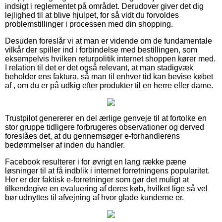
indsigt i reglementet på området. Derudover giver det dig
lejlighed til at blive hjulpet, for så vidt du forvoldes
problemstillinger i processen med din shopping.
Desuden foreslår vi at man er vidende om de fundamentale
vilkår der spiller ind i forbindelse med bestillingen, som
eksempelvis hvilken returpolitik internet shoppen kører med.
I relation til det er det også relevant, at man stadigvæk
beholder ens faktura, så man til enhver tid kan bevise købet
af , om du er på udkig efter produkter til en herre eller dame.
Trustpilot genererer en del ærlige genveje til at fortolke en
stor gruppe tidligere forbrugeres observationer og derved
foreslåes det, at du gennemsøger e-forhandlerens
bedømmelser af inden du handler.
Facebook resulterer i for øvrigt en lang række pæne
løsninger til at få indblik i internet forretningens popularitet.
Her er der faktisk e-forretninger som gør det muligt at
tilkendegive en evaluering af deres køb, hvilket lige så vel
bør udnyttes til afvejning af hvor glade kunderne er.