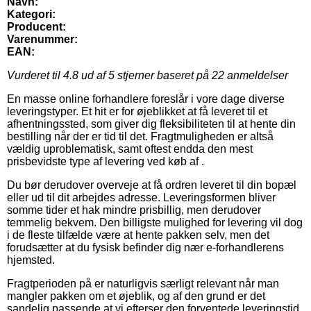
Navn:
Kategori:
Producent:
Varenummer:
EAN:
Vurderet til
4.8
ud af 5 stjerner baseret på
22
anmeldelser
En masse online forhandlere foreslår i vore dage diverse
leveringstyper. Et hit er for øjeblikket at få leveret til et
afhentningssted, som giver dig fleksibiliteten til at hente din
bestilling når der er tid til det. Fragtmuligheden er altså
vældig uproblematisk, samt oftest endda den mest
prisbevidste type af levering ved køb af .
Du bør derudover overveje at få ordren leveret til din bopæl
eller ud til dit arbejdes adresse. Leveringsformen bliver
somme tider et hak mindre prisbillig, men derudover
temmelig bekvem. Den billigste mulighed for levering vil dog
i de fleste tilfælde være at hente pakken selv, men det
forudsætter at du fysisk befinder dig nær e-forhandlerens
hjemsted.
Fragtperioden på er naturligvis særligt relevant når man
mangler pakken om et øjeblik, og af den grund er det
sandelig passende at vi efterser den forventede leveringstid