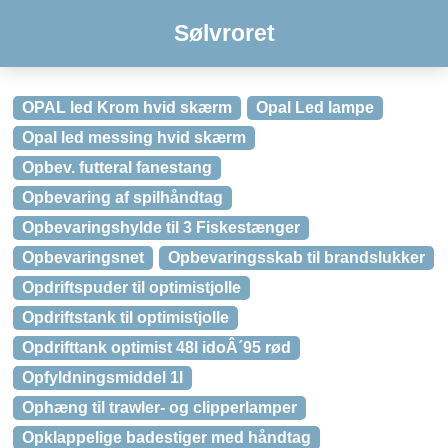
Sølvroret
OPAL led Krom hvid skærm
Opal Led lampe
Opal led messing hvid skærm
Opbev. futteral fanestang
Opbevaring af spilhåndtag
Opbevaringshylde til 3 Fiskestænger
Opbevaringsnet
Opbevaringsskab til brandslukker
Opdriftspuder til optimistjolle
Opdriftstank til optimistjolle
Opdrifttank optimist 48l idoÂ´95 rød
Opfyldningsmiddel 1l
Ophæng til trawler- og clipperlamper
Opklappelige badestiger med håndtag