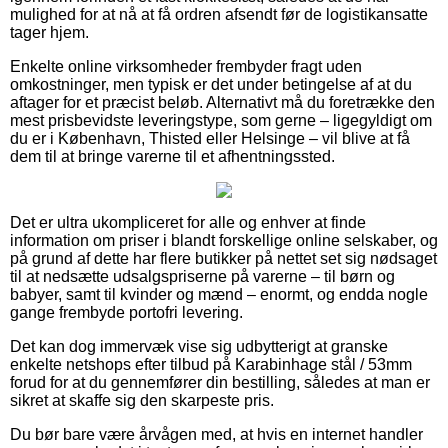
mulighed for at nå at få ordren afsendt før de logistikansatte
tager hjem.
Enkelte online virksomheder frembyder fragt uden
omkostninger, men typisk er det under betingelse af at du
aftager for et præcist beløb. Alternativt må du foretrække den
mest prisbevidste leveringstype, som gerne – ligegyldigt om
du er i København, Thisted eller Helsinge – vil blive at få
dem til at bringe varerne til et afhentningssted.
Det er ultra ukompliceret for alle og enhver at finde
information om priser i blandt forskellige online selskaber, og
på grund af dette har flere butikker på nettet set sig nødsaget
til at nedsætte udsalgspriserne på varerne – til børn og
babyer, samt til kvinder og mænd – enormt, og endda nogle
gange frembyde portofri levering.
Det kan dog immervæk vise sig udbytterigt at granske
enkelte netshops efter tilbud på Karabinhage stål / 53mm
forud for at du gennemfører din bestilling, således at man er
sikret at skaffe sig den skarpeste pris.
Du bør bare være årvågen med, at hvis en internet handler