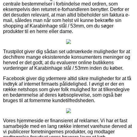
centrale bestemmelser i forbindelse med ordren, som
eksempelvis den returret e-forhandleren benytter. Derfor er
det desuden relevant, at man altid bibeholder sin faktura e-
mail, således man når som helst vil kunne bekræfte sin
shopping af Karabinhage stål / 53mm, om du søger
produkter til en herre eller dame.
Trustpilot giver dig sådan set udmærkede muligheder for at
dechifrere mange eksisterende konsumenters meninger og
herved er det godt, at du evaluerer online butikkens
vurderinger af Karabinhage stål / 53mm inden du køber.
Facebook giver dig ydermere altid sikre muligheder for at få
indtryk af internet firmaets pålidelighed. I øvrigt er der en
række netshops som giver folk mulighed for at tilkendegive
en bedømmelse af deres købsoplevelse, som også bør
bruges til at fornemme kundetilfredsheden.
Vores hjemmeside er finansieret af reklamer. Vi har et fast
samarbejde med en lang række internet varehuse derved at
vi publicerer forretningernes produkter, og modtager