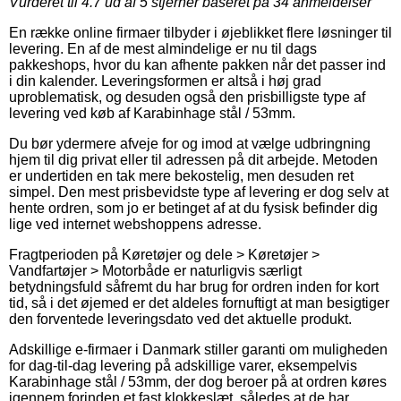
Vurderet til
4.7
ud af 5 stjerner baseret på
34
anmeldelser
En række online firmaer tilbyder i øjeblikket flere løsninger til
levering. En af de mest almindelige er nu til dags
pakkeshops, hvor du kan afhente pakken når det passer ind
i din kalender. Leveringsformen er altså i høj grad
uproblematisk, og desuden også den prisbilligste type af
levering ved køb af Karabinhage stål / 53mm.
Du bør ydermere afveje for og imod at vælge udbringning
hjem til dig privat eller til adressen på dit arbejde. Metoden
er undertiden en tak mere bekostelig, men desuden ret
simpel. Den mest prisbevidste type af levering er dog selv at
hente ordren, som jo er betinget af at du fysisk befinder dig
lige ved internet webshoppens adresse.
Fragtperioden på Køretøjer og dele > Køretøjer >
Vandfartøjer > Motorbåde er naturligvis særligt
betydningsfuld såfremt du har brug for ordren inden for kort
tid, så i det øjemed er det aldeles fornuftigt at man besigtiger
den forventede leveringsdato ved det aktuelle produkt.
Adskillige e-firmaer i Danmark stiller garanti om muligheden
for dag-til-dag levering på adskillige varer, eksempelvis
Karabinhage stål / 53mm, der dog beroer på at ordren køres
igennem forinden et fast klokkeslæt, således at de har