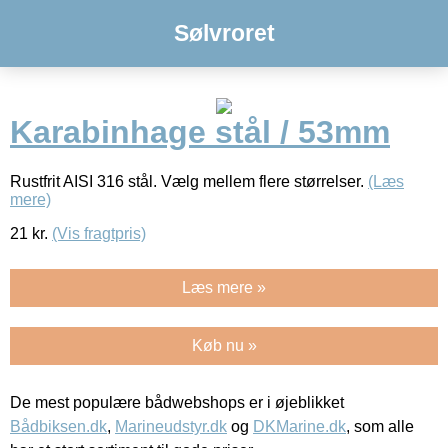
Sølvroret
Karabinhage stål / 53mm
Rustfrit AISI 316 stål. Vælg mellem flere størrelser.
(Læs
mere)
21
kr.
(Vis fragtpris)
Læs mere »
Køb nu »
De mest populære bådwebshops er i øjeblikket
Bådbiksen.dk
,
Marineudstyr.dk
og
DKMarine.dk
, som alle