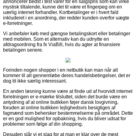
annoncerer bedst i test varer for en salgspris som kan virke
mystisk tiltalende, kunne det tit være et fingerpeg om en
uærlig internet forhandler. Kortbetalinger er i hvert fald
inkluderet i en anordning, der redder kunden overfor uægte
e-forretninger.
Vi anbefaler køb med gængse betalingskort eller betalinger
med mobilen. Som et alternativ kan du udnytte en
afdragsordning fra fx ViaBill, hvis du agter at finansiere
betalingen senere.
Forinden nogen shopper i en netbutik kan man når alt
kommer til alt gennemløbe deres handelsbetingelser, det er
dog tit ikke særlig interessant.
En anden løsning kunne være at finde ud af hvorvidt internet
forretningen er e-mærke tilsluttet, siden det burde være en
antydning af at online butikken føjer dansk lovgivning,
foruden at online butikken lejlighedsvis besigtiges af
fagmænd som behersker bestemmelserne på området. Dette
er en god mulighed for opbakning, hvis du bliver udsat for
problemer som følge af din shopping.
Desuden slår vi et slag for at man er klar over de mest