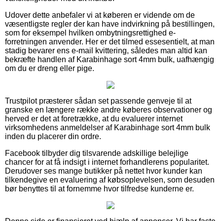
Udover dette anbefaler vi at køberen er vidende om de
væsentligste regler der kan have indvirkning på bestillingen,
som for eksempel hvilken ombytningsrettighed e-
forretningen anvender. Her er det tilmed essesentielt, at man
stadig bevarer ens e-mail kvittering, således man altid kan
bekræfte handlen af Karabinhage sort 4mm bulk, uafhængig
om du er dreng eller pige.
Trustpilot præsterer sådan set passende genveje til at
granske en længere række andre køberes observationer og
herved er det at foretrække, at du evaluerer internet
virksomhedens anmeldelser af Karabinhage sort 4mm bulk
inden du placerer din ordre.
Facebook tilbyder dig tilsvarende adskillige belejlige
chancer for at få indsigt i internet forhandlerens popularitet.
Derudover ses mange butikker på nettet hvor kunder kan
tilkendegive en evaluering af købsoplevelsen, som desuden
bør benyttes til at fornemme hvor tilfredse kunderne er.