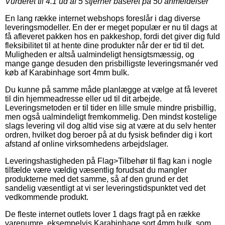
Vurderet til
4.1
ud af 5 stjerner baseret på
50
anmeldelser
En lang række internet webshops foreslår i dag diverse
leveringsmodeller. En der er meget populær er nu til dags at
få afleveret pakken hos en pakkeshop, fordi det giver dig fuld
fleksibilitet til at hente dine produkter når der er tid til det.
Muligheden er altså ualmindeligt hensigtsmæssig, og
mange gange desuden den prisbilligste leveringsmanér ved
køb af Karabinhage sort 4mm bulk.
Du kunne på samme måde planlægge at vælge at få leveret
til din hjemmeadresse eller ud til dit arbejde.
Leveringsmetoden er til tider en lille smule mindre prisbillig,
men også ualmindeligt fremkommelig. Den mindst kostelige
slags levering vil dog altid vise sig at være at du selv henter
ordren, hvilket dog beroer på at du fysisk befinder dig i kort
afstand af online virksomhedens arbejdslager.
Leveringshastigheden på Flag>Tilbehør til flag kan i nogle
tilfælde være vældig væsentlig forudsat du mangler
produkterne med det samme, så af den grund er det
sandelig væsentligt at vi ser leveringstidspunktet ved det
vedkommende produkt.
De fleste internet outlets lover 1 dags fragt på en række
varenumre, eksempelvis Karabinhage sort 4mm bulk, som