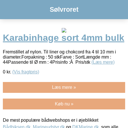
Sølvroret
Karabinhage sort 4mm bulk
Fremstillet af nylon. Til liner og chokcord fra 4 til 10 mm i
diameter.Forpakning : 50 stkFarve : SortLængde mm :
44Passende til Ø mm : 4Prisinfo :Â Pris/stk
(Læs mere)
0
kr.
(Vis fragtpris)
Læs mere »
Køb nu »
De mest populære bådwebshops er i øjeblikket
Bådbiksen.dk
,
Marineudstyr.dk
og
DKMarine.dk
, som alle