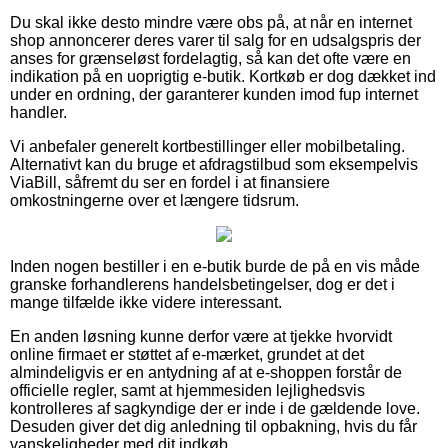
Du skal ikke desto mindre være obs på, at når en internet
shop annoncerer deres varer til salg for en udsalgspris der
anses for grænseløst fordelagtig, så kan det ofte være en
indikation på en uoprigtig e-butik. Kortkøb er dog dækket ind
under en ordning, der garanterer kunden imod fup internet
handler.
Vi anbefaler generelt kortbestillinger eller mobilbetaling.
Alternativt kan du bruge et afdragstilbud som eksempelvis
ViaBill, såfremt du ser en fordel i at finansiere
omkostningerne over et længere tidsrum.
Inden nogen bestiller i en e-butik burde de på en vis måde
granske forhandlerens handelsbetingelser, dog er det i
mange tilfælde ikke videre interessant.
En anden løsning kunne derfor være at tjekke hvorvidt
online firmaet er støttet af e-mærket, grundet at det
almindeligvis er en antydning af at e-shoppen forstår de
officielle regler, samt at hjemmesiden lejlighedsvis
kontrolleres af sagkyndige der er inde i de gældende love.
Desuden giver det dig anledning til opbakning, hvis du får
vanskeligheder med dit indkøb.