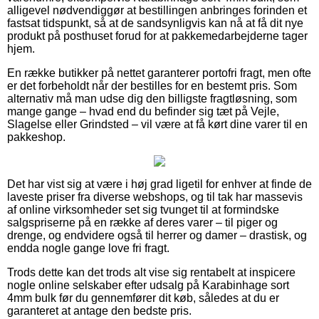
alligevel nødvendiggør at bestillingen anbringes forinden et
fastsat tidspunkt, så at de sandsynligvis kan nå at få dit nye
produkt på posthuset forud for at pakkemedarbejderne tager
hjem.
En række butikker på nettet garanterer portofri fragt, men ofte
er det forbeholdt når der bestilles for en bestemt pris. Som
alternativ må man udse dig den billigste fragtløsning, som
mange gange – hvad end du befinder sig tæt på Vejle,
Slagelse eller Grindsted – vil være at få kørt dine varer til en
pakkeshop.
Det har vist sig at være i høj grad ligetil for enhver at finde de
laveste priser fra diverse webshops, og til tak har massevis
af online virksomheder set sig tvunget til at formindske
salgspriserne på en række af deres varer – til piger og
drenge, og endvidere også til herrer og damer – drastisk, og
endda nogle gange love fri fragt.
Trods dette kan det trods alt vise sig rentabelt at inspicere
nogle online selskaber efter udsalg på Karabinhage sort
4mm bulk før du gennemfører dit køb, således at du er
garanteret at antage den bedste pris.