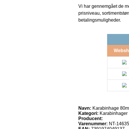
Vi har gennemgået de mes
prisniveau, sortimentstø
betalingsmuligheder.
Websh
Navn:
Karabinhage 80m
Kategori:
Karabinhager
Producent:
Varenummer:
NT-14635
EAN:
7391974049137