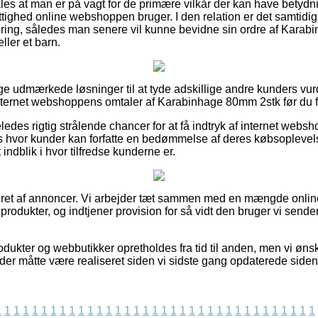
les at man er på vagt for de primære vilkår der kan have betydnin
tighed online webshoppen bruger. I den relation er det samtidig
ering, således man senere vil kunne bevidne sin ordre af Kara
ller et barn.
lige udmærkede løsninger til at tyde adskillige andre kunders vur
nternet webshoppens omtaler af Karabinhage 80mm 2stk før du 
edes rigtig strålende chancer for at få indtryk af internet webs
ps hvor kunder kan forfatte en bedømmelse af deres købsopleve
et indblik i hvor tilfredse kunderne er.
ret af annoncer. Vi arbejder tæt sammen med en mængde online 
rodukter, og indtjener provision for så vidt den bruger vi sender
dukter og webbutikker opretholdes fra tid til anden, men vi øns
 der måtte være realiseret siden vi sidste gang opdaterede siden
1
1
1
1
1
1
1
1
1
1
1
1
1
1
1
1
1
1
1
1
1
1
1
1
1
1
1
1
1
1
1
1
1
1
1