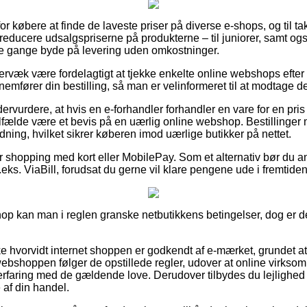
or købere at finde de laveste priser på diverse e-shops, og til t
 reducere udsalgspriserne på produkterne – til juniorer, samt og
le gange byde på levering uden omkostninger.
rvæk være fordelagtigt at tjekke enkelte online webshops efte
fører din bestilling, så man er velinformeret til at modtage de
dervurdere, at hvis en e-forhandler forhandler en vare for en pr
tilfælde være et bevis på en uærlig online webshop. Bestillinger 
ning, hvilket sikrer køberen imod uærlige butikker på nettet.
for shopping med kort eller MobilePay. Som et alternativ bør du 
eks. ViaBill, forudsat du gerne vil klare pengene ude i fremtiden
shop kan man i reglen granske netbutikkens betingelser, dog er
e hvorvidt internet shoppen er godkendt af e-mærket, grundet at 
webshoppen følger de opstillede regler, udover at online virks
 erfaring med de gældende love. Derudover tilbydes du lejlighed ti
af din handel.