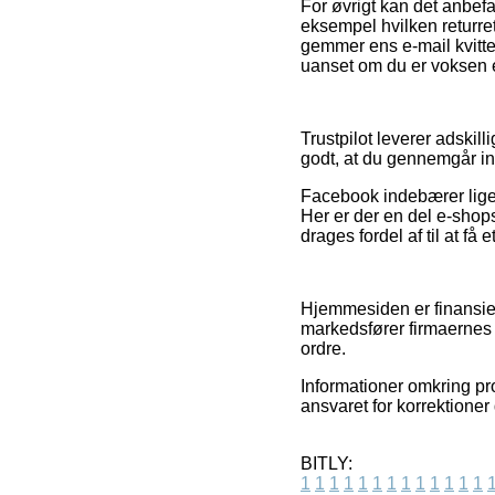
For øvrigt kan det anbefa
eksempel hvilken returret
gemmer ens e-mail kvitt
uanset om du er voksen e
Trustpilot leverer adskil
godt, at du gennemgår i
Facebook indebærer ligel
Her er der en del e-sho
drages fordel af til at få 
Hjemmesiden er finansie
markedsfører firmaernes p
ordre.
Informationer omkring pro
ansvaret for korrektioner
BITLY:
1
1
1
1
1
1
1
1
1
1
1
1
1