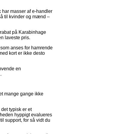
ak har masser af e-handler
så til kvinder og mænd –
r rabat på Karabinhage
n laveste pris.
is som anses for hamrende
med kort er ikke desto
anvende en
.
 det mange gange ikke
det typisk er et
omheden hyppigt evalueres
l support, for så vidt du