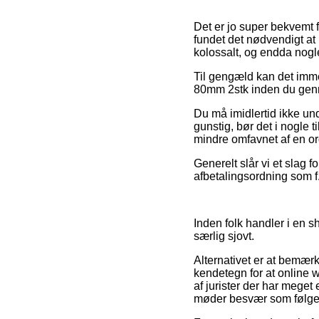
Det er jo super bekvemt f
fundet det nødvendigt at
kolossalt, og endda nog
Til gengæld kan det imme
80mm 2stk inden du gennem
Du må imidlertid ikke un
gunstig, bør det i nogle 
mindre omfavnet af en ord
Generelt slår vi et slag 
afbetalingsordning som f.
Inden folk handler i en 
særlig sjovt.
Alternativet er at bemærk
kendetegn for at online 
af jurister der har meget
møder besvær som følge 