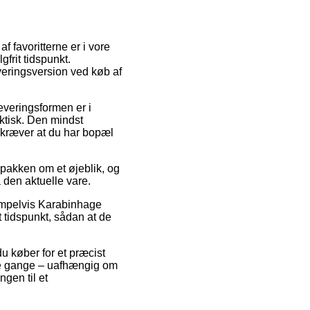
f favoritterne er i vore
gfrit tidspunkt.
everingsversion ved køb af
Leveringsformen er i
tisk. Den mindst
g kræver at du har bopæl
pakken om et øjeblik, og
 den aktuelle vare.
sempelvis Karabinhage
 tidspunkt, sådan at de
du køber for et præcist
ge gange – uafhængig om
ngen til et