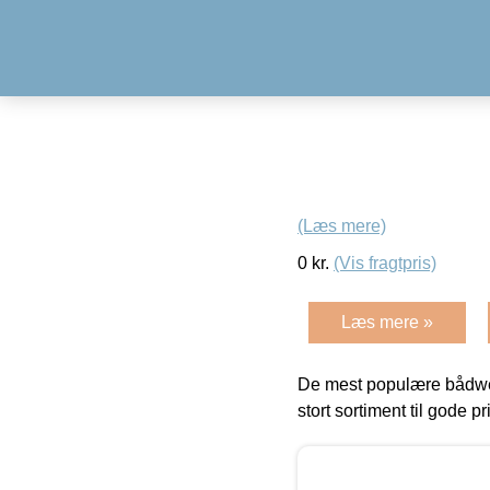
(Læs mere)
0
kr.
(Vis fragtpris)
Læs mere »
De mest populære bådwe
stort sortiment til gode pr