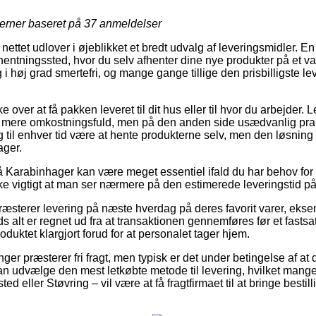
jerner baseret på
37
anmeldelser
ettet udlover i øjeblikket et bredt udvalg af leveringsmidler. En a
afhentningssted, hvor du selv afhenter dine nye produkter på et val
i høj grad smertefri, og mange gange tillige den prisbilligste l
.
over at få pakken leveret til dit hus eller til hvor du arbejder. 
 mere omkostningsfuld, men på den anden side usædvanlig prak
og til enhver tid være at hente produkterne selv, men den løsnin
ager.
Karabinhager kan være meget essentiel ifald du har behov for 
ke vigtigt at man ser nærmere på den estimerede leveringstid på
ræsterer levering på næste hverdag på deres favorit varer, ek
alt er regnet ud fra at transaktionen gennemføres før et fastsat
oduktet klargjort forud for at personalet tager hjem.
nger præsterer fri fragt, men typisk er det under betingelse af at 
n udvælge den mest letkøbte metode til levering, hvilket man
d eller Støvring – vil være at få fragtfirmaet til at bringe bestilli