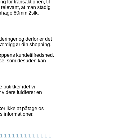
g for transaktionen, til
 relevant, at man stadig
binhage 80mm 2stk,
deringer og derfor er det
færdiggør din shopping.
hoppens kundetilfredshed.
lse, som desuden kan
butikker idet vi
 videre fuldfører en
ker ikke at påtage os
s informationer.
1
1
1
1
1
1
1
1
1
1
1
1
1