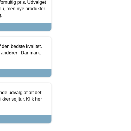
fornuftig pris. Udvalget
u, men nye produkter
g.
den bedste kvalitet.
erandører i Danmark.
de udvalg af alt det
kker sejltur. Klik her