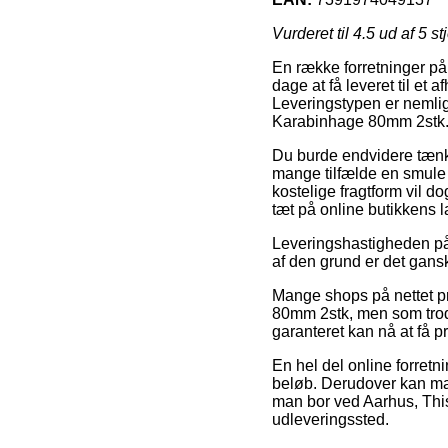
Vurderet til
4.5
ud af 5 st
En række forretninger på n
dage at få leveret til et 
Leveringstypen er nemlig 
Karabinhage 80mm 2stk
Du burde endvidere tænke 
mange tilfælde en smule
kostelige fragtform vil d
tæt på online butikkens l
Leveringshastigheden på 
af den grund er det gans
Mange shops på nettet p
80mm 2stk, men som trods 
garanteret kan nå at få pr
En hel del online forretni
beløb. Derudover kan ma
man bor ved Aarhus, Thiste
udleveringssted.