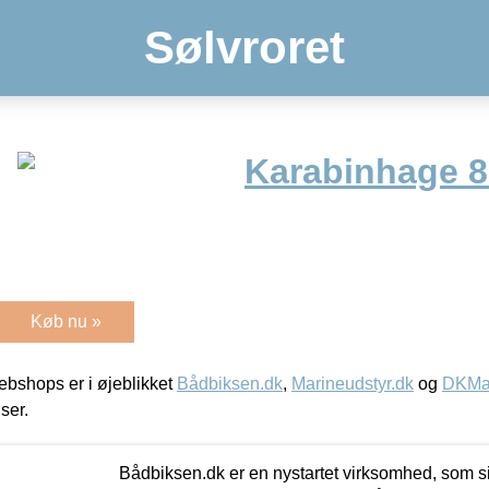
Sølvroret
Karabinhage 
Køb nu »
bshops er i øjeblikket
Bådbiksen.dk
,
Marineudstyr.dk
og
DKMar
iser.
Bådbiksen.dk er en nystartet virksomhed, som si