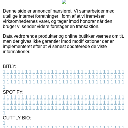
Denne side er annoncefinansieret. Vi samarbejder med
utallige internet forretninger i form af at vi fremviser
virksomhedernes varer, og tager imod honorar når den
bruger vi sender videre foretager en transaktion.
Data vedrørende produkter og online butikker værnes om tit,
men der gives ikke garantier imod modifikationer der er
implementeret efter at vi senest opdaterede de viste
informationer.
BITLY:
1
1
1
1
1
1
1
1
1
1
1
1
1
1
1
1
1
1
1
1
1
1
1
1
1
1
1
1
1
1
1
1
1
1
1
1
1
1
1
1
1
1
1
1
1
1
1
1
1
1
1
1
1
1
1
1
1
1
1
1
1
1
1
1
1
1
1
1
1
1
1
1
1
1
1
1
1
1
1
1
1
1
1
1
1
1
1
1
1
1
1
1
1
1
1
1
1
1
1
1
SPOTIFY:
1
1
1
1
1
1
1
1
1
1
1
1
1
1
1
1
1
1
1
1
1
1
1
1
1
1
1
1
1
1
1
1
1
1
1
1
1
1
1
1
1
1
1
1
1
1
1
1
1
1
1
1
1
1
1
1
1
1
1
1
1
1
1
1
1
1
1
1
1
1
1
1
1
1
1
1
1
1
1
1
1
1
1
1
1
1
1
1
1
1
1
1
1
1
1
1
1
1
1
1
CUTTLY BIO:
1