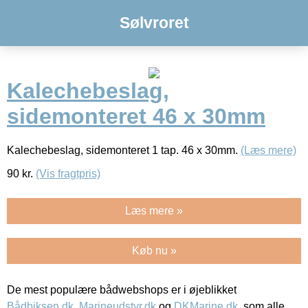
Sølvroret
Kalechebeslag,
sidemonteret 46 x 30mm
Kalechebeslag, sidemonteret 1 tap. 46 x 30mm.
(Læs mere)
90
kr.
(Vis fragtpris)
Læs mere »
Køb nu »
De mest populære bådwebshops er i øjeblikket
Bådbiksen.dk
,
Marineudstyr.dk
og
DKMarine.dk
, som alle