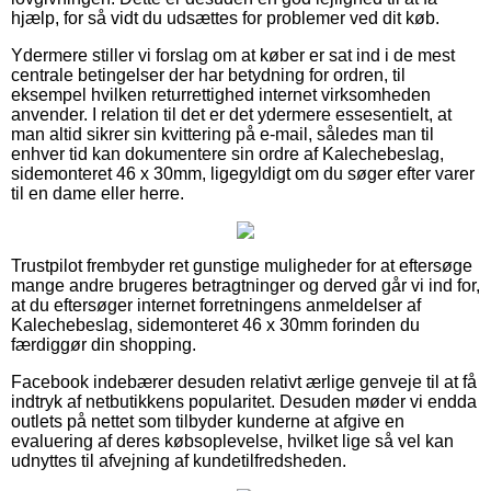
hjælp, for så vidt du udsættes for problemer ved dit køb.
Ydermere stiller vi forslag om at køber er sat ind i de mest
centrale betingelser der har betydning for ordren, til
eksempel hvilken returrettighed internet virksomheden
anvender. I relation til det er det ydermere essesentielt, at
man altid sikrer sin kvittering på e-mail, således man til
enhver tid kan dokumentere sin ordre af Kalechebeslag,
sidemonteret 46 x 30mm, ligegyldigt om du søger efter varer
til en dame eller herre.
Trustpilot frembyder ret gunstige muligheder for at eftersøge
mange andre brugeres betragtninger og derved går vi ind for,
at du eftersøger internet forretningens anmeldelser af
Kalechebeslag, sidemonteret 46 x 30mm forinden du
færdiggør din shopping.
Facebook indebærer desuden relativt ærlige genveje til at få
indtryk af netbutikkens popularitet. Desuden møder vi endda
outlets på nettet som tilbyder kunderne at afgive en
evaluering af deres købsoplevelse, hvilket lige så vel kan
udnyttes til afvejning af kundetilfredsheden.