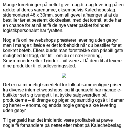
Mange forretninger på nettet giver dag-til-dag levering på en
række af deres varenumre, eksempelvis Kalechebeslag,
sidemonteret 46 x 30mm, som alligevel afhænger af at du
bestiller før et bestemt klokkeslæt, med det formål at de har
en chance for at nå at få de nye varer pakket forinden
logistikpersonalet har fyraften.
Nogle få online webshops præsterer levering uden gebyr,
men i mange tilfælde er det forbeholdt når du bestiller for et
konkret beløb. Ellers burde man foretrække den prisbilligste
mulighed for fragt, der tit – om du er nær Herning,
Smørumnedre eller Tønder – vil være at få dem til at levere
dine produkter til et udleveringssted.
Det er ualmindeligt smertefrit for folk at sammenligne priser
fra diverse internet webshops, og til gengæld har mange e-
butikker set sig tvunget til at trykke salgsværdien på
produkterne – til drenge og piger, og samtidig også til damer
og herrer – enormt, og endda nogle gange sikre levering
uden gebyr.
Til gengæld kan det imidlertid være profitabelt at prøve
nogle få forhandlere på nettet efter rabat på Kalechebeslag,