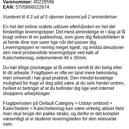
Varenummer:
40228596
EAN:
5705666022674
Vurderet til
4.3
ud af 5 stjerner baseret på
2
anmeldelser
En hel del online outlets udlover efterhånden en hel del
forskellige leveringstyper. Det mest almindelige er i dag at få
bragt ordren til en pakkeshop, som giver dig fleksibiliteten til
at hente dine nye varer lige når det passer dig.
Leveringstypen er nemlig meget ligetil, og endda derudover
den mest prisbevidste leveringstype ved køb af
Kalechebeslag, sidemonteret 46 x 30mm.
Du bør tillige planlægge at få ordren sendt til din bolig eller
til dit arbejde. Fragttypen er ofte en tand mere bekostelig,
men omvendt i høj grad praktisk. Den mindst kostelige
mulighed for fragt vil dog altid være at du selv henter ordren,
hvilket er betinget af at du befinder dig lige ved internet
shoppens arbejdslager.
Fragtperioden på Default Category > Udstyr ombord >
Kalechedele > Kalechebeslag kan være virkelig aktuel ifald
man skal bruge din pakke straks, og derfor er det komplet
væsentligt at vi studerer leveringstiden for den relevante
vare.