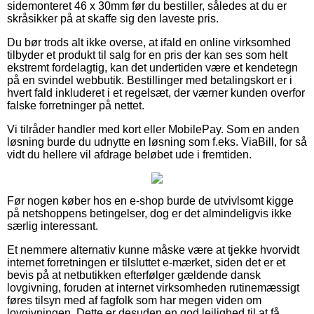
sidemonteret 46 x 30mm før du bestiller, således at du er
skråsikker på at skaffe sig den laveste pris.
Du bør trods alt ikke overse, at ifald en online virksomhed
tilbyder et produkt til salg for en pris der kan ses som helt
ekstremt fordelagtig, kan det undertiden være et kendetegn
på en svindel webbutik. Bestillinger med betalingskort er i
hvert fald inkluderet i et regelsæt, der værner kunden overfor
falske forretninger på nettet.
Vi tilråder handler med kort eller MobilePay. Som en anden
løsning burde du udnytte en løsning som f.eks. ViaBill, for så
vidt du hellere vil afdrage beløbet ude i fremtiden.
Før nogen køber hos en e-shop burde de utvivlsomt kigge
på netshoppens betingelser, dog er det almindeligvis ikke
særlig interessant.
Et nemmere alternativ kunne måske være at tjekke hvorvidt
internet forretningen er tilsluttet e-mærket, siden det er et
bevis på at netbutikken efterfølger gældende dansk
lovgivning, foruden at internet virksomheden rutinemæssigt
føres tilsyn med af fagfolk som har megen viden om
lovgivningen. Dette er desuden en god lejlighed til at få