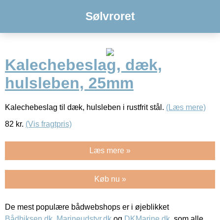
Sølvroret
Kalechebeslag, dæk,
hulsleben, 25mm
Kalechebeslag til dæk, hulsleben i rustfrit stål.
(Læs mere)
82
kr.
(Vis fragtpris)
Læs mere »
Køb nu »
De mest populære bådwebshops er i øjeblikket
Bådbiksen.dk
,
Marineudstyr.dk
og
DKMarine.dk
, som alle