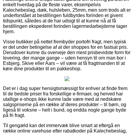
enkelt hverdag på de fleste varer, eksempelvis
Kalechebeslag, dæk, hulsleben, 25mm, men som trods alt er
underforstået at bestillingen fuldbyrdes forinden et givent
tidspunkt, således at de har udsigt til at kunne nå at få
bestillingen ekspederet forinden lagermedarbejderne tager
hjem.
Visse butikker på nettet frembyder portofri fragt, men typisk
er det under betingelse af at der shoppes for en fastsat pris.
Derudover kunne du overveje den mest prisbevidste form for
levering, der mange gange – uden hensyn til om man bor i
Esbjerg, Skive eller Aars – vil være at få fragtmanden til at
køre dine produkter til en pakkeshop.
Det er i dag super hensigtsmæssigt for enhver at finde frem
til de bedste priser fra forskellige e-firmaer, og herved har
utallige e-shops ikke kunne lade være med at nedskære
salgspriserne på en række af deres produkter – til børn, og
ligeså til voksne – helt i bund, og endda nogle gange byde
på fri fragt.
Til gengæld kan det immervæk blive smart at eftergå en
række online varehuse efter rabatkoder på Kalechebeslag,