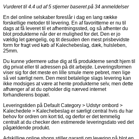
Vurderet til
4.4
ud af 5 stjerner baseret på
34
anmeldelser
En del online selskaber foreslår i dag en lang række
forskellige metoder til levering. En af favoritterne er nu til
dags at få leveret til et afhentningssted, og så afhenter du
blot produkterne når der er mulighed for det. Den er jo
vældig let gængelig, og tit desuden den mest prisbevidste
form for fragt ved køb af Kalechebeslag, dæk, hulsleben,
25mm.
Du kunne ydermere udse dig at få produkterne sendt hjem til
dig privat eller til adressen på dit arbejde. Leveringsformen
viser sig for det meste en lille smule mere pebret, men lige
så vel særligt nem. Den mest betalelige slags levering kan
ikke modsiges at være at hente produkterne selv, men dette
afhænger af at du opholder dig nærved internet
forhandlerens bopæl.
Leveringstiden på Default Category > Udstyr ombord >
Kalechedele > Kalechebeslag er særligt central hvis du har
behov for ordren om kort tid, og derfor er det temmelig
centralt at du checker den estimerede leveringsdato ved det
pågældende produkt.
Adskillige online shops stiller garanti om levering på blot en