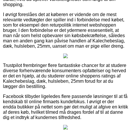
shopping.
I øvrigt foreslåes det at køberen er vidende om de mest
relevante vedtægter der spiller ind i forbindelse med købet,
som for eksempel den returpolitik internet webshoppen
bruger. I den forbindelse er det ydermere essesentielt, at
man når som helst opbevarer sin købsbekræftelse, således
man en anden gang kan påvise handlen af Kalechebeslag,
dæk, hulsleben, 25mm, uanset om man er pige eller dreng.
Trustpilot frembringer flere fantastiske chancer for at studere
diverse forhenværende konsumenters opfattelser og herved
er det en hjælp, at du studerer online shoppens ratings af
Kalechebeslag, dæk, hulsleben, 25mm forud for at du
lægger din bestilling.
Facebook tilbyder ligeledes flere passende løsninger til at få
kendskab til online firmaets kundefokus. I øvrigt er der
endda butikker på nettet som gør det muligt at afgive en kritik
af deres køb, hvilket tilmed må drages fordel af til at danne
dig et indtryk af kundernes tilfredshed.