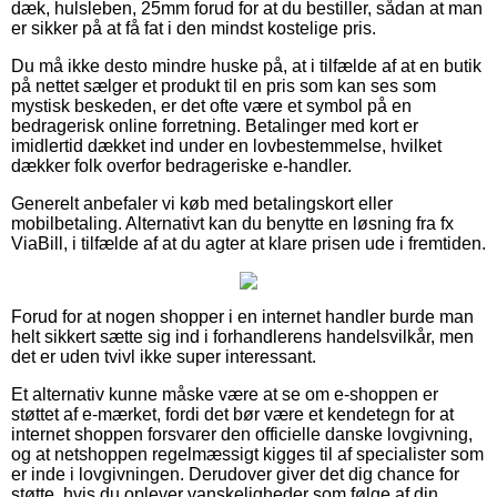
dæk, hulsleben, 25mm forud for at du bestiller, sådan at man
er sikker på at få fat i den mindst kostelige pris.
Du må ikke desto mindre huske på, at i tilfælde af at en butik
på nettet sælger et produkt til en pris som kan ses som
mystisk beskeden, er det ofte være et symbol på en
bedragerisk online forretning. Betalinger med kort er
imidlertid dækket ind under en lovbestemmelse, hvilket
dækker folk overfor bedrageriske e-handler.
Generelt anbefaler vi køb med betalingskort eller
mobilbetaling. Alternativt kan du benytte en løsning fra fx
ViaBill, i tilfælde af at du agter at klare prisen ude i fremtiden.
Forud for at nogen shopper i en internet handler burde man
helt sikkert sætte sig ind i forhandlerens handelsvilkår, men
det er uden tvivl ikke super interessant.
Et alternativ kunne måske være at se om e-shoppen er
støttet af e-mærket, fordi det bør være et kendetegn for at
internet shoppen forsvarer den officielle danske lovgivning,
og at netshoppen regelmæssigt kigges til af specialister som
er inde i lovgivningen. Derudover giver det dig chance for
støtte, hvis du oplever vanskeligheder som følge af din