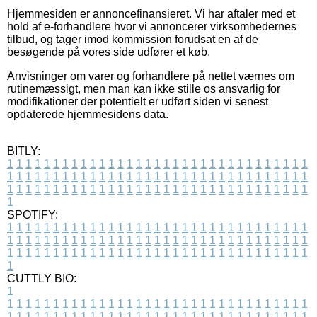
Hjemmesiden er annoncefinansieret. Vi har aftaler med et
hold af e-forhandlere hvor vi annoncerer virksomhedernes
tilbud, og tager imod kommission forudsat en af de
besøgende på vores side udfører et køb.
Anvisninger om varer og forhandlere på nettet værnes om
rutinemæssigt, men man kan ikke stille os ansvarlig for
modifikationer der potentielt er udført siden vi senest
opdaterede hjemmesidens data.
BITLY:
1
1
1
1
1
1
1
1
1
1
1
1
1
1
1
1
1
1
1
1
1
1
1
1
1
1
1
1
1
1
1
1
1
1
1
1
1
1
1
1
1
1
1
1
1
1
1
1
1
1
1
1
1
1
1
1
1
1
1
1
1
1
1
1
1
1
1
1
1
1
1
1
1
1
1
1
1
1
1
1
1
1
1
1
1
1
1
1
1
1
1
1
1
1
1
1
1
1
1
1
SPOTIFY:
1
1
1
1
1
1
1
1
1
1
1
1
1
1
1
1
1
1
1
1
1
1
1
1
1
1
1
1
1
1
1
1
1
1
1
1
1
1
1
1
1
1
1
1
1
1
1
1
1
1
1
1
1
1
1
1
1
1
1
1
1
1
1
1
1
1
1
1
1
1
1
1
1
1
1
1
1
1
1
1
1
1
1
1
1
1
1
1
1
1
1
1
1
1
1
1
1
1
1
1
CUTTLY BIO:
1
1
1
1
1
1
1
1
1
1
1
1
1
1
1
1
1
1
1
1
1
1
1
1
1
1
1
1
1
1
1
1
1
1
1
1
1
1
1
1
1
1
1
1
1
1
1
1
1
1
1
1
1
1
1
1
1
1
1
1
1
1
1
1
1
1
1