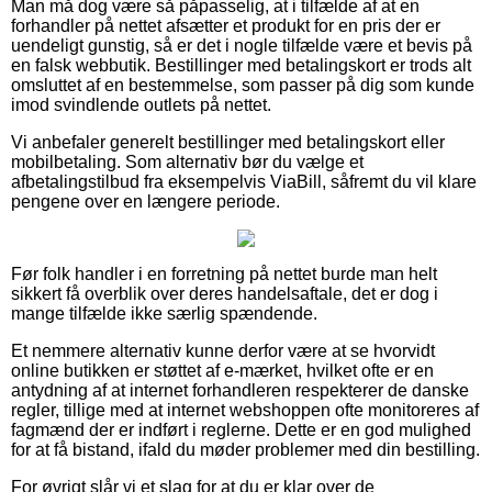
Man må dog være så påpasselig, at i tilfælde af at en
forhandler på nettet afsætter et produkt for en pris der er
uendeligt gunstig, så er det i nogle tilfælde være et bevis på
en falsk webbutik. Bestillinger med betalingskort er trods alt
omsluttet af en bestemmelse, som passer på dig som kunde
imod svindlende outlets på nettet.
Vi anbefaler generelt bestillinger med betalingskort eller
mobilbetaling. Som alternativ bør du vælge et
afbetalingstilbud fra eksempelvis ViaBill, såfremt du vil klare
pengene over en længere periode.
Før folk handler i en forretning på nettet burde man helt
sikkert få overblik over deres handelsaftale, det er dog i
mange tilfælde ikke særlig spændende.
Et nemmere alternativ kunne derfor være at se hvorvidt
online butikken er støttet af e-mærket, hvilket ofte er en
antydning af at internet forhandleren respekterer de danske
regler, tillige med at internet webshoppen ofte monitoreres af
fagmænd der er indført i reglerne. Dette er en god mulighed
for at få bistand, ifald du møder problemer med din bestilling.
For øvrigt slår vi et slag for at du er klar over de