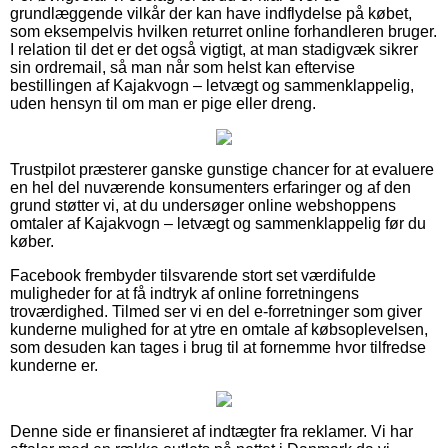
grundlæggende vilkår der kan have indflydelse på købet,
som eksempelvis hvilken returret online forhandleren bruger.
I relation til det er det også vigtigt, at man stadigvæk sikrer
sin ordremail, så man når som helst kan eftervise
bestillingen af Kajakvogn – letvægt og sammenklappelig,
uden hensyn til om man er pige eller dreng.
Trustpilot præsterer ganske gunstige chancer for at evaluere
en hel del nuværende konsumenters erfaringer og af den
grund støtter vi, at du undersøger online webshoppens
omtaler af Kajakvogn – letvægt og sammenklappelig før du
køber.
Facebook frembyder tilsvarende stort set værdifulde
muligheder for at få indtryk af online forretningens
troværdighed. Tilmed ser vi en del e-forretninger som giver
kunderne mulighed for at ytre en omtale af købsoplevelsen,
som desuden kan tages i brug til at fornemme hvor tilfredse
kunderne er.
Denne side er finansieret af indtægter fra reklamer. Vi har