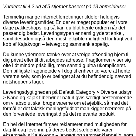
Vurderet til
4.2
ud af 5 stjerner baseret på
18
anmeldelser
Temmelig mange internet forretninger tildeler heldigvis
diverse leveringsmåder. En der er meget populær er i vore
dage pakkeshops, og så kan du blot hente ordren når det
passer dig bedst. Leveringstypen er nemlig yderst enkel,
samt desuden også den mest letkøbte mulighed for fragt ved
køb af Kajakvogn – letvægt og sammenklappelig.
Du kunne ydermere tænke over at vælge afsending hjem til
dig privat eller til dit arbejdes adresse. Fragtformen viser sig
ofte lidt mindre prisbillig, men samtidig ultra ukompliceret.
Den billigste fragtmetode vil dog til enhver tid være at hente
varerne selv, som jo er betinget af at du befinder dig nærved
netshoppens lager.
Leveringsdygtigheden på Default Category > Diverse udstyr
> Kano og kajak tilbehør er naturligvis særligt bestemmende
om vi absolut skal bruge varerne om et øjeblik, så med det
formål er det faktisk meningsfuldt at man kigger nærmere på
den forventede leveringstid på det relevante produkt.
En hel del internet firmaer reklamerer med muligheden for
dag-til-dag levering på deres bedst sælgende varer,
eksempelvis Kajakvogn – letvægt og sammenklappelig, som