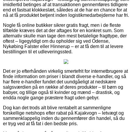
imidlertid betinges af at transaktionen gennemføres tidligere
end et fastsat klokkeslæt, således at de har en chance for at
nå at få produktet betjent inden logistikmedarbejderne har fri.
Nogle få online butikker sikrer gratis fragt, men i de fleste
tilfælde kræves det at der aftages for en konkret sum. Som
alternativ skulle man tage den mest betalelige fragttype, der
oftest – ligegyldigt om du opholder sig ved Odense,
Nykøbing Falster eller Hinnerup – er at få dem til at levere
bestillingen til et udleveringssted.
Det er jo efterhånden virkelig smertefrit for internetbrugere at
finde information om priser i blandt diverse e-handler, og så
har flere e-handler fundet det uundgåeligt at nedskære
salgsværdien på en række af deres produkter – til børn og
babyer, og tillige også til kvinder og mænd – drastisk, og
endda nogle gange præstere fragt uden gebyr.
Dog kan det trods alt blive rentabelt at sammenligne
forskellige netshops efter rabat på Kajakvogn – letvægt og
sammenklappelig inden du gennemfører din handel, så du
er tryg ved at få fat i den bedste pris.