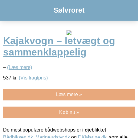
Sølvroret
Kajakvogn – letvægt og
sammenklappelig
–
(Læs mere)
537
kr.
(Vis fragtpris)
Læs mere »
Køb nu »
De mest populære bådwebshops er i øjeblikket
Bådbiksen.dk
,
Marineudstyr.dk
og
DKMarine.dk
, som alle