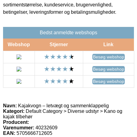
sortimentstørrelse, kundeservice, brugervenlighed,
betingelser, leveringsformer og betalingsmuligheder.
Bedst anmeldte webshops
Webshop
Stjerner
Link
Besøg webshop
Besøg webshop
Besøg webshop
Navn:
Kajakvogn – letvægt og sammenklappelig
Kategori:
Default Category > Diverse udstyr > Kano og
kajak tilbehør
Producent:
Varenummer:
40232609
EAN:
5705666712605