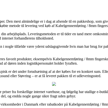
per. Den mest almindelige er i dag at afsende til en pakkeshop, som give
letkøbte metode til levering ved køb af Kabelgennemføring / 8mm fingers
r til din arbejdsplads. Leveringsmetoden er til tider en tand mere omkos
d internet forhandlerens tilholdssted.
i nogle tilfælde være yderst udslagsgivende hvis man har brug for pakke
es favorit produkter, eksempelvis Kabelgennemføring / 8mm fingerskrue, 
ud af døren inden logistikpersonalet holder fyraften.
typisk er det under forudsætning af at der købes for en konkret sum. E
nd eller Støvring – er at få leveret pakken til et udleveringssted.
 priser fra forskellige internet varehuse, og følgelig har utallige e-but
l del, og endda nogle gange sikre fragt uden gebyr.
net virksomheder i Danmark efter rabatkoder på Kabelgennemføring / 8mm f