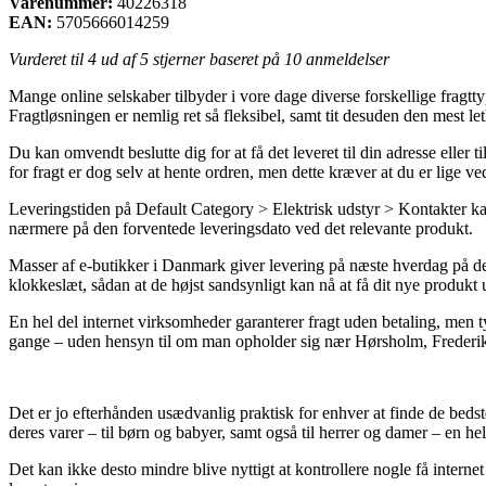
Varenummer:
40226318
EAN:
5705666014259
Vurderet til
4
ud af 5 stjerner baseret på
10
anmeldelser
Mange online selskaber tilbyder i vore dage diverse forskellige fragtty
Fragtløsningen er nemlig ret så fleksibel, samt tit desuden den mest 
Du kan omvendt beslutte dig for at få det leveret til din adresse elle
for fragt er dog selv at hente ordren, men dette kræver at du er lige ve
Leveringstiden på Default Category > Elektrisk udstyr > Kontakter kan 
nærmere på den forventede leveringsdato ved det relevante produkt.
Masser af e-butikker i Danmark giver levering på næste hverdag på der
klokkeslæt, sådan at de højst sandsynligt kan nå at få dit nye produkt 
En hel del internet virksomheder garanterer fragt uden betaling, men 
gange – uden hensyn til om man opholder sig nær Hørsholm, Frederikssu
Det er jo efterhånden usædvanlig praktisk for enhver at finde de bedste
deres varer – til børn og babyer, samt også til herrer og damer – en he
Det kan ikke desto mindre blive nyttigt at kontrollere nogle få inter