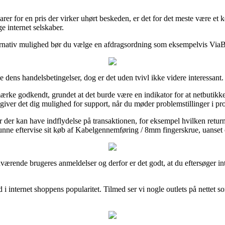
arer for en pris der virker uhørt beskeden, er det for det meste være e
e internet selskaber.
nativ mulighed bør du vælge en afdragsordning som eksempelvis ViaBill,
dens handelsbetingelser, dog er det uden tvivl ikke videre interessant.
-mærke godkendt, grundet at det burde være en indikator for at netbutik
n giver det dig mulighed for support, når du møder problemstillinger i 
r der kan have indflydelse på transaktionen, for eksempel hvilken retur
il kunne eftervise sit køb af Kabelgennemføring / 8mm fingerskrue, uanse
orhenværende brugeres anmeldelser og derfor er det godt, at du eftersøg
ind i internet shoppens popularitet. Tilmed ser vi nogle outlets på nett