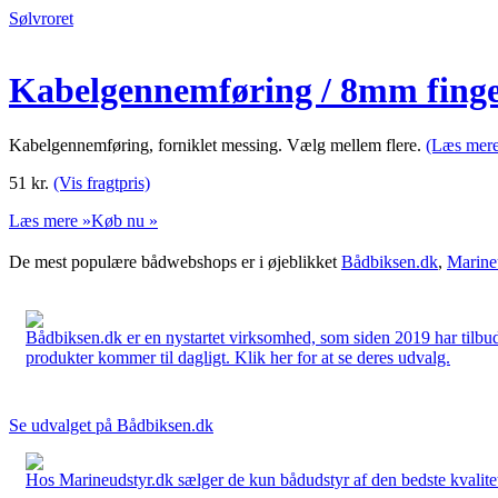
Sølvroret
Kabelgennemføring / 8mm fing
Kabelgennemføring, forniklet messing. Vælg mellem flere.
(Læs mere
51
kr.
(Vis fragtpris)
Læs mere »
Køb nu »
De mest populære bådwebshops er i øjeblikket
Bådbiksen.dk
,
Marine
Bådbiksen.dk er en nystartet virksomhed, som siden 2019 har tilbud
produkter kommer til dagligt. Klik her for at se deres udvalg.
Se udvalget på Bådbiksen.dk
Hos Marineudstyr.dk sælger de kun bådudstyr af den bedste kvalitet.