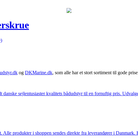
erskrue
)
udstyr.dk
og
DKMarine.dk
, som alle har et stort sortiment til gode prise
t danske sejlentusiaster kvalitets bådudstyr til en fornuftig pris. Udv
 Alle produkter i shoppen sendes direkte fra leverandører i Danmark. Kl