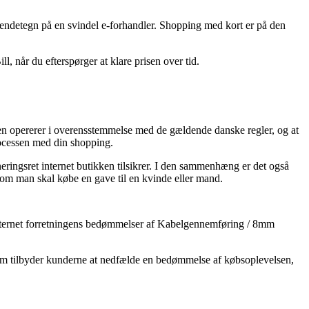
t kendetegn på en svindel e-forhandler. Shopping med kort er på den
 når du efterspørger at klare prisen over tid.
ken opererer i overensstemmelse med de gældende danske regler, og at
processen med din shopping.
neringsret internet butikken tilsikrer. I den sammenhæng er det også
t om man skal købe en gave til en kvinde eller mand.
er internet forretningens bedømmelser af Kabelgennemføring / 8mm
et som tilbyder kunderne at nedfælde en bedømmelse af købsoplevelsen,