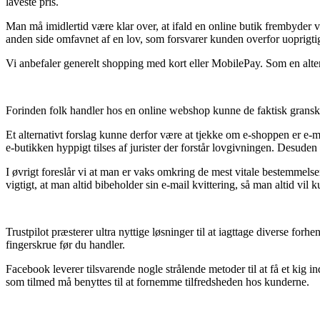
laveste pris.
Man må imidlertid være klar over, at ifald en online butik frembyder v
anden side omfavnet af en lov, som forsvarer kunden overfor uoprigtig
Vi anbefaler generelt shopping med kort eller MobilePay. Som en alter
Forinden folk handler hos en online webshop kunne de faktisk granske 
Et alternativt forslag kunne derfor være at tjekke om e-shoppen er e
e-butikken hyppigt tilses af jurister der forstår lovgivningen. Desude
I øvrigt foreslår vi at man er vaks omkring de mest vitale bestemmelse
vigtigt, at man altid bibeholder sin e-mail kvittering, så man altid v
Trustpilot præsterer ultra nyttige løsninger til at iagttage diverse f
fingerskrue før du handler.
Facebook leverer tilsvarende nogle strålende metoder til at få et kig 
som tilmed må benyttes til at fornemme tilfredsheden hos kunderne.