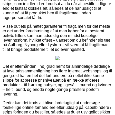
strips, som imidlertid er forudsat at du når at bestille tidligere
end et fastsat klokkeslæt, således at de har udsigt til at
kunne nå at få produktet hen til fragtfirmaet inden
lagerpersonalet får fri.
Visse outlets på nettet garanterer fri fragt, men for det meste
er det under forudsætning af at man køber for et bestemt
beløb. Ellers kan man udse dig den mindst kostelige
leveringsform, hvilket oftest – uanset om du befinder sig tæt
på Aalborg, Nyborg eller Lystrup – vil være at få fragtfirmaet
til at bringe produkterne til et udleveringssted.
Det er efterhånden i høj grad nemt for almindelige dødelige
at lave prissammenligning hos flere internet webshops, og til
gengæld har en hel del forhandlere på nettet ikke kunne
slippe for at presse prisniveauet på en række af deres
produkter – til børn og babyer, og ligeså til mænd og kvinder
– helt i bund, og endda nogle gange præstere portofri
levering.
Derfor kan det trods alt blive fordelagtigt at undersøge
forskellige online forhandlere efter udsalg på Kabelbindere /
strips forinden du bestiller, således at du er usvigeligt sikker