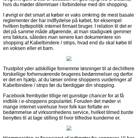
hvis du møder dilemmaer i forbindelse med din shopping.
I øvrigt er det smart at køber er vaks omkring de mest basale
reglementer der har indflydelse på købet, for eksempel
hvilken byttepolitik internet firmaet bruger. I relation til det er
det på samme måde afgørende, at man stadigvæk gemmer
ens faktura, således man senere kan dokumentere sin
shopping af Kabelbindere / strips, hvad end du skal købe til
en voksen eller et barn.
Trustpilot yder adskillige fornemme løsninger til at dechifrere
forskellige forhenværende brugeres bedømmelser og derfor
er det en hjælp, at du læser online shoppens vurderinger af
Kabelbindere / strips før du færdiggør din shopping.
Facebook frembyder tillige ret gunstige chancer for at få
indblik i e-shoppens popularitet. Foruden det møder vi
mange internet varehuse hvor folk kan forfatte en
bedømmelse af virksomhedens service, hvilket tilmed burde
benyttes til at tage stilling til hvor tilfredse kunderne er.