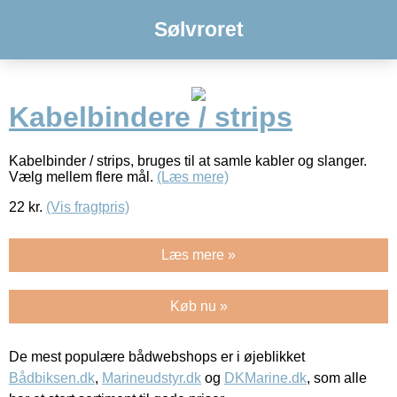
Sølvroret
Kabelbindere / strips
Kabelbinder / strips, bruges til at samle kabler og slanger.
Vælg mellem flere mål.
(Læs mere)
22
kr.
(Vis fragtpris)
Læs mere »
Køb nu »
De mest populære bådwebshops er i øjeblikket
Bådbiksen.dk
,
Marineudstyr.dk
og
DKMarine.dk
, som alle