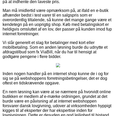
på at indhente den laveste pris.
Man må imidlertid være opmærksom på, at ifald en e-butik
afhænder bedst i test varer til en salgspris som er
overordentlig tiltalende, så kunne det mange gange være et
kendetegn på en uoprigtig shop. Køb med betalingskort er
heldigvis omsluttet af en lov, der passer på kunden imod fup
internet forretninger.
Vi slår generelt et slag for betalinger med kort eller
mobilbetaling. Som en anden løsning burde du udnytte et
afdragstilbud som fx ViaBill, når du har til hensigt at
godtgøre pengene i flere bidder.
Inden nogen handler på en internet shop kunne de i og for
sig se på webshoppens forretningsbetingelser, det er dog
oftest en tidskrævende opgave.
En nem løsning kan være at se nærmere på hvorvidt online
butikken er medlem af e-mærke ordningen, grundet at det
burde være en påvisning af at internet webshoppen
forsvarer dansk lovgivning, udover at virksomheden hyppigt
kigges til af eksperter der har ekspertise inden for
lovgivningen. Dette er desuden en god lejlighed til bistand,