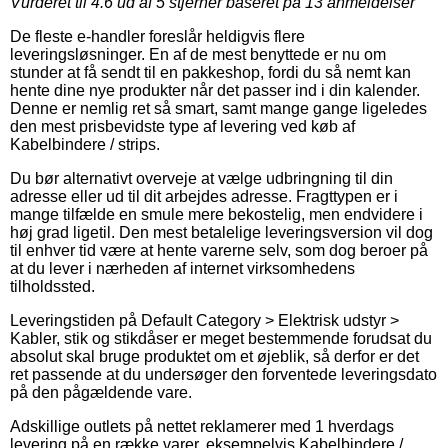
Vurderet til
4.6
ud af 5 stjerner baseret på
13
anmeldelser
De fleste e-handler foreslår heldigvis flere
leveringsløsninger. En af de mest benyttede er nu om
stunder at få sendt til en pakkeshop, fordi du så nemt kan
hente dine nye produkter når det passer ind i din kalender.
Denne er nemlig ret så smart, samt mange gange ligeledes
den mest prisbevidste type af levering ved køb af
Kabelbindere / strips.
Du bør alternativt overveje at vælge udbringning til din
adresse eller ud til dit arbejdes adresse. Fragttypen er i
mange tilfælde en smule mere bekostelig, men endvidere i
høj grad ligetil. Den mest betalelige leveringsversion vil dog
til enhver tid være at hente varerne selv, som dog beroer på
at du lever i nærheden af internet virksomhedens
tilholdssted.
Leveringstiden på Default Category > Elektrisk udstyr >
Kabler, stik og stikdåser er meget bestemmende forudsat du
absolut skal bruge produktet om et øjeblik, så derfor er det
ret passende at du undersøger den forventede leveringsdato
på den pågældende vare.
Adskillige outlets på nettet reklamerer med 1 hverdags
levering på en række varer, eksempelvis Kabelbindere /