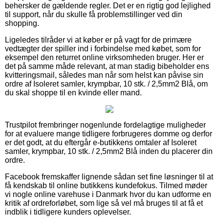
behersker de gældende regler. Det er en rigtig god lejlighed
til support, når du skulle få problemstillinger ved din
shopping.
Ligeledes tilråder vi at køber er på vagt for de primære
vedtægter der spiller ind i forbindelse med købet, som for
eksempel den returret online virksomheden bruger. Her er
det på samme måde relevant, at man stadig bibeholder ens
kvitteringsmail, således man når som helst kan påvise sin
ordre af Isoleret samler, krympbar, 10 stk. / 2,5mm2 Blå, om
du skal shoppe til en kvinde eller mand.
Trustpilot frembringer nogenlunde fordelagtige muligheder
for at evaluere mange tidligere forbrugeres domme og derfor
er det godt, at du eftergår e-butikkens omtaler af Isoleret
samler, krympbar, 10 stk. / 2,5mm2 Blå inden du placerer din
ordre.
Facebook fremskaffer lignende sådan set fine løsninger til at
få kendskab til online butikkens kundefokus. Tilmed møder
vi nogle online varehuse i Danmark hvor du kan udforme en
kritik af ordreforløbet, som lige så vel må bruges til at få et
indblik i tidligere kunders oplevelser.