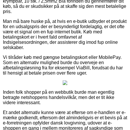
krympbar, 10 stk. / 2,5mm2 Blå forinden du gennemfører dit
køb, så du er skudsikker på at skaffe sig den mest betalelige
pris.
Man må bare huske på, at hvis en e-butik udbyder et produkt
for en udsalgspris der er besynderligt fordelagtig, er det ofte
være et signal om en fup internet butik. Køb med
betalingskort er i hvert fald omfavnet af
Indsigelsesordningen, der assisterer dig imod fup online
selskaber.
Vi tilråder køb med gængse betalingskort eller MobilePay.
Som en alternativ mulighed burde du overveje en
afbetalingsløsning fra for eksempel ViaBill, forudsat du har
til hensigt at betale prisen over flere uger.
Inden folk shopper på en webbutik burde man egentlig
betragte netshoppens handelsvilkår, men det er tit ikke
videre interessant.
Et andet alternativ kunne være at efterse om e-handlen er e-
mærke godkendt, eftersom det almindeligvis er et bevis på at
e-forretningen opfylder dansk lovgivning, udover at e-
shoppen en gang i mellem monitoreres af sagkyndige som