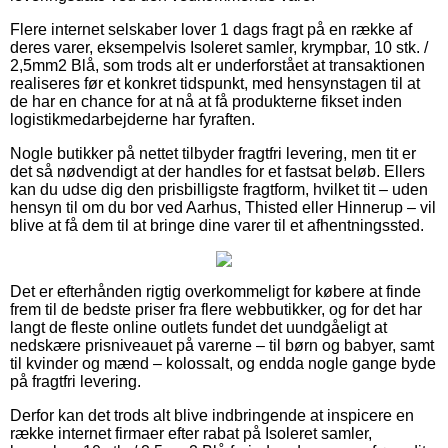
Flere internet selskaber lover 1 dags fragt på en række af
deres varer, eksempelvis Isoleret samler, krympbar, 10 stk. /
2,5mm2 Blå, som trods alt er underforstået at transaktionen
realiseres før et konkret tidspunkt, med hensynstagen til at
de har en chance for at nå at få produkterne fikset inden
logistikmedarbejderne har fyraften.
Nogle butikker på nettet tilbyder fragtfri levering, men tit er
det så nødvendigt at der handles for et fastsat beløb. Ellers
kan du udse dig den prisbilligste fragtform, hvilket tit – uden
hensyn til om du bor ved Aarhus, Thisted eller Hinnerup – vil
blive at få dem til at bringe dine varer til et afhentningssted.
Det er efterhånden rigtig overkommeligt for købere at finde
frem til de bedste priser fra flere webbutikker, og for det har
langt de fleste online outlets fundet det uundgåeligt at
nedskære prisniveauet på varerne – til børn og babyer, samt
til kvinder og mænd – kolossalt, og endda nogle gange byde
på fragtfri levering.
Derfor kan det trods alt blive indbringende at inspicere en
række internet firmaer efter rabat på Isoleret samler,