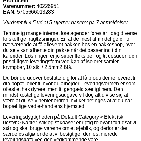
Producent:
Varenummer:
40226951
EAN:
5705666013283
Vurderet til
4.5
ud af 5 stjerner baseret på
7
anmeldelser
Temmelig mange internet foretagender foreslår i dag diverse
forskellige fragtløsninger. En af de mest almindelige er for
nærværende at få afleveret pakken hos en pakkeshop, hvor
du selv kan afhente din pakke når det passer ind i din
kalender. Løsningen er jo super fleksibel, og tit desuden den
prisbilligste leveringsform ved køb af Isoleret samler,
krympbar, 10 stk. / 2,5mm2 Blå.
Du bør derudover beslutte dig for at få produkterne leveret til
din bopæl eller til hvor du arbejder. Leveringsformen er som
oftest et hak dyrere, men til gengæld særligt nem. Den
mindst kostelige leveringsudgave vil dog altid vise sig at
være at du selv henter ordren, hvilket betinges af at du har
bopæl lige ved e-handlens hjemsted.
Leveringsdygtigheden på Default Category > Elektrisk
udstyr > Kabler, stik og stikdåser er rigtig relevant forudsat vi
står og skal bruge varerne om et øjeblik, og derfor er det
særdeles afgørende at vi besigtiger den estimerede
leveringsdato ved den vedkommende vare.