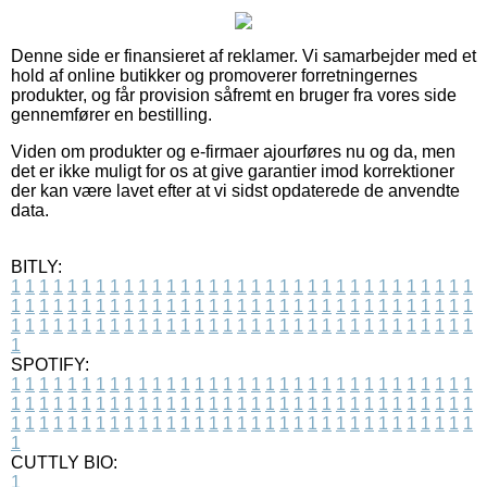
Denne side er finansieret af reklamer. Vi samarbejder med et
hold af online butikker og promoverer forretningernes
produkter, og får provision såfremt en bruger fra vores side
gennemfører en bestilling.
Viden om produkter og e-firmaer ajourføres nu og da, men
det er ikke muligt for os at give garantier imod korrektioner
der kan være lavet efter at vi sidst opdaterede de anvendte
data.
BITLY:
1
1
1
1
1
1
1
1
1
1
1
1
1
1
1
1
1
1
1
1
1
1
1
1
1
1
1
1
1
1
1
1
1
1
1
1
1
1
1
1
1
1
1
1
1
1
1
1
1
1
1
1
1
1
1
1
1
1
1
1
1
1
1
1
1
1
1
1
1
1
1
1
1
1
1
1
1
1
1
1
1
1
1
1
1
1
1
1
1
1
1
1
1
1
1
1
1
1
1
1
SPOTIFY:
1
1
1
1
1
1
1
1
1
1
1
1
1
1
1
1
1
1
1
1
1
1
1
1
1
1
1
1
1
1
1
1
1
1
1
1
1
1
1
1
1
1
1
1
1
1
1
1
1
1
1
1
1
1
1
1
1
1
1
1
1
1
1
1
1
1
1
1
1
1
1
1
1
1
1
1
1
1
1
1
1
1
1
1
1
1
1
1
1
1
1
1
1
1
1
1
1
1
1
1
CUTTLY BIO:
1