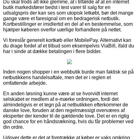
Du skal trods alt ikke glemme, at i tilfælde af at en internet
butik markedsfører bedst i test varer til salg for en
udsalgspris der kan ses som utopisk letkøbt, bør det mange
gange være et faresignal om en bedragerisk netbutik.
Kortbestillinger er imidlertid en del af en bestemmelse, som
hjælper køberen overfor uærlige forhandlere på nettet.
Vi foreslår generelt kortkøb eller MobilePay. Alternativt kan
du drage fordel af et tilbud som eksempelvis ViaBill, ifald du
har i sinde at dække betalingen i flere bidder.
Inden nogen shopper i en webbutik burde man faktisk se på
netbutikkens handelsaftale, men det er i reglen et
omfattende arbejde.
En anden løsning kunne være at se hvorvidt internet
selskabet er medlem af e-mærke ordningen, fordi det
almindeligvis er et tegn på at netbutikken efterkommer de
danske love, foruden at den regelmæssigt overværes af
eksperter der kender til de gældende love. Det er en rigtig
god chance for en håndsrækning, hvis du får problemer ved
din ordre.
Udover dette er det at foretrække at køber er vaks omkring