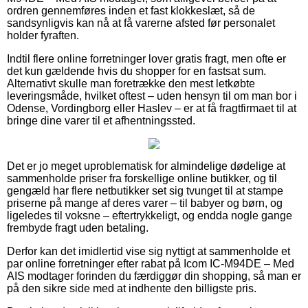
ordren gennemføres inden et fast klokkeslæt, så de
sandsynligvis kan nå at få varerne afsted før personalet
holder fyraften.
Indtil flere online forretninger lover gratis fragt, men ofte er
det kun gældende hvis du shopper for en fastsat sum.
Alternativt skulle man foretrække den mest letkøbte
leveringsmåde, hvilket oftest – uden hensyn til om man bor i
Odense, Vordingborg eller Haslev – er at få fragtfirmaet til at
bringe dine varer til et afhentningssted.
Det er jo meget uproblematisk for almindelige dødelige at
sammenholde priser fra forskellige online butikker, og til
gengæld har flere netbutikker set sig tvunget til at stampe
priserne på mange af deres varer – til babyer og børn, og
ligeledes til voksne – eftertrykkeligt, og endda nogle gange
frembyde fragt uden betaling.
Derfor kan det imidlertid vise sig nyttigt at sammenholde et
par online forretninger efter rabat på Icom IC-M94DE – Med
AIS modtager forinden du færdiggør din shopping, så man er
på den sikre side med at indhente den billigste pris.