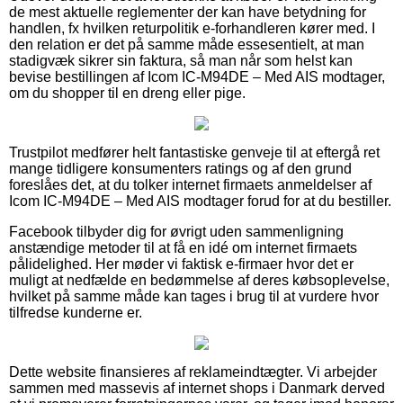
de mest aktuelle reglementer der kan have betydning for
handlen, fx hvilken returpolitik e-forhandleren kører med. I
den relation er det på samme måde essesentielt, at man
stadigvæk sikrer sin faktura, så man når som helst kan
bevise bestillingen af Icom IC-M94DE – Med AIS modtager,
om du shopper til en dreng eller pige.
Trustpilot medfører helt fantastiske genveje til at eftergå ret
mange tidligere konsumenters ratings og af den grund
foreslåes det, at du tolker internet firmaets anmeldelser af
Icom IC-M94DE – Med AIS modtager forud for at du bestiller.
Facebook tilbyder dig for øvrigt uden sammenligning
anstændige metoder til at få en idé om internet firmaets
pålidelighed. Her møder vi faktisk e-firmaer hvor det er
muligt at nedfælde en bedømmelse af deres købsoplevelse,
hvilket på samme måde kan tages i brug til at vurdere hvor
tilfredse kunderne er.
Dette website finansieres af reklameindtægter. Vi arbejder
sammen med massevis af internet shops i Danmark derved