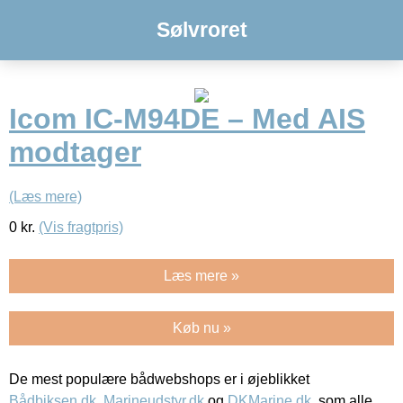
Sølvroret
Icom IC-M94DE – Med AIS
modtager
(Læs mere)
0
kr.
(Vis fragtpris)
Læs mere »
Køb nu »
De mest populære bådwebshops er i øjeblikket
Bådbiksen.dk
,
Marineudstyr.dk
og
DKMarine.dk
, som alle