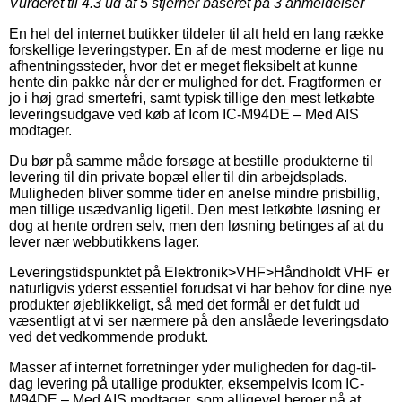
Vurderet til
4.3
ud af 5 stjerner baseret på
3
anmeldelser
En hel del internet butikker tildeler til alt held en lang række
forskellige leveringstyper. En af de mest moderne er lige nu
afhentningssteder, hvor det er meget fleksibelt at kunne
hente din pakke når der er mulighed for det. Fragtformen er
jo i høj grad smertefri, samt typisk tillige den mest letkøbte
leveringsudgave ved køb af Icom IC-M94DE – Med AIS
modtager.
Du bør på samme måde forsøge at bestille produkterne til
levering til din private bopæl eller til din arbejdsplads.
Muligheden bliver somme tider en anelse mindre prisbillig,
men tillige usædvanlig ligetil. Den mest letkøbte løsning er
dog at hente ordren selv, men den løsning betinges af at du
lever nær webbutikkens lager.
Leveringstidspunktet på Elektronik>VHF>Håndholdt VHF er
naturligvis yderst essentiel forudsat vi har behov for dine nye
produkter øjeblikkeligt, så med det formål er det fuldt ud
væsentligt at vi ser nærmere på den anslåede leveringsdato
ved det vedkommende produkt.
Masser af internet forretninger yder muligheden for dag-til-
dag levering på utallige produkter, eksempelvis Icom IC-
M94DE – Med AIS modtager, som alligevel beroer på at