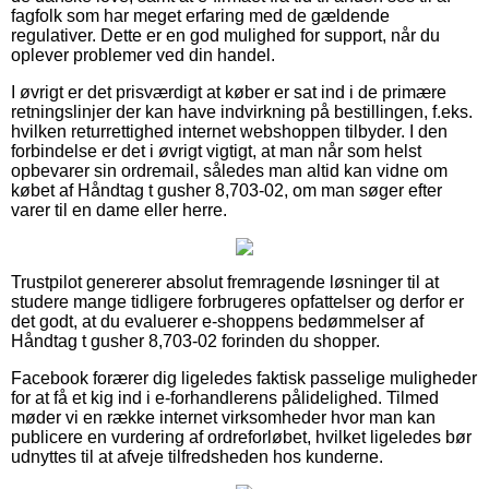
fagfolk som har meget erfaring med de gældende
regulativer. Dette er en god mulighed for support, når du
oplever problemer ved din handel.
I øvrigt er det prisværdigt at køber er sat ind i de primære
retningslinjer der kan have indvirkning på bestillingen, f.eks.
hvilken returrettighed internet webshoppen tilbyder. I den
forbindelse er det i øvrigt vigtigt, at man når som helst
opbevarer sin ordremail, således man altid kan vidne om
købet af Håndtag t gusher 8,703-02, om man søger efter
varer til en dame eller herre.
Trustpilot genererer absolut fremragende løsninger til at
studere mange tidligere forbrugeres opfattelser og derfor er
det godt, at du evaluerer e-shoppens bedømmelser af
Håndtag t gusher 8,703-02 forinden du shopper.
Facebook forærer dig ligeledes faktisk passelige muligheder
for at få et kig ind i e-forhandlerens pålidelighed. Tilmed
møder vi en række internet virksomheder hvor man kan
publicere en vurdering af ordreforløbet, hvilket ligeledes bør
udnyttes til at afveje tilfredsheden hos kunderne.