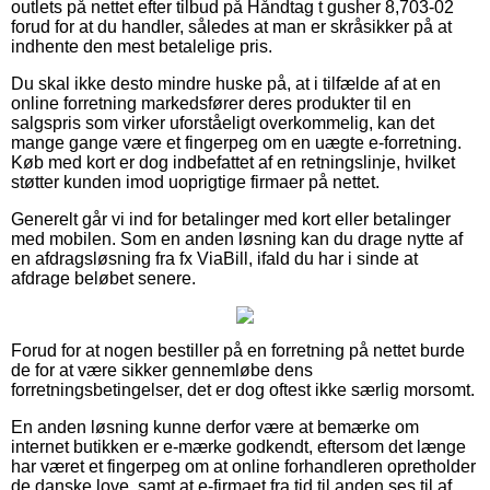
outlets på nettet efter tilbud på Håndtag t gusher 8,703-02
forud for at du handler, således at man er skråsikker på at
indhente den mest betalelige pris.
Du skal ikke desto mindre huske på, at i tilfælde af at en
online forretning markedsfører deres produkter til en
salgspris som virker uforståeligt overkommelig, kan det
mange gange være et fingerpeg om en uægte e-forretning.
Køb med kort er dog indbefattet af en retningslinje, hvilket
støtter kunden imod uoprigtige firmaer på nettet.
Generelt går vi ind for betalinger med kort eller betalinger
med mobilen. Som en anden løsning kan du drage nytte af
en afdragsløsning fra fx ViaBill, ifald du har i sinde at
afdrage beløbet senere.
Forud for at nogen bestiller på en forretning på nettet burde
de for at være sikker gennemløbe dens
forretningsbetingelser, det er dog oftest ikke særlig morsomt.
En anden løsning kunne derfor være at bemærke om
internet butikken er e-mærke godkendt, eftersom det længe
har været et fingerpeg om at online forhandleren opretholder
de danske love, samt at e-firmaet fra tid til anden ses til af