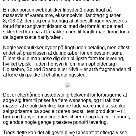
En stor portion webbutikker tilbyder 1 dags fragt på
massevis af varenumre, eksempelvis Håndtag t gusher
8,703-02, der dog er afhængig af at bestillingen realiseres
forud for et angivent tidspunkt, med det formål at de med
sikkerhed kan nå at få pakken hen til fragtfirmaet forud for at
de lageransatte har fyraften.
Nogle webbutikker byder på fragt uden betaling, men oftest
er det så præmissen at du indkøber for en bestemt sum.
Ellers skulle man udse dig den billigste form for levering,
hvilket typisk – uden hensyn til om man opholder sig i
Holstebro, Solrød Strand eller Nivå – er at få fragtmanden til
at køre din pakke til et afhentningssted.
Det er efterhånden usædvanlig bekvemt for forbrugerne at
søge sig frem til priser fra flere webshops, og til tak har
masser af e-butikker ikke kunne lade være med at sænke
salgspriserne på specielt deres bedst i test produkter – til
børn og babyer, men ligeledes til herrer og damer – enormt,
og endda nogle gange præstere portofri levering.
Trods dette kan det alligevel blive lønsomt at eftergå visse