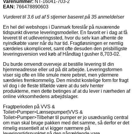
Varenummer:
NT-16041-703-2
EAN:
766478890603
Vurderet til
3.6
ud af 5 stjerner baseret på
35
anmeldelser
En hel del webshops i Danmark foreslår på nuværende
tidspunkt diverse leveringsmodeller. En favorit er i dag at få
leveret til et udleveringssted, hvor du selv kan afhente de
nyindkøbte varer når du har tid. Fragtløsningen er nemlig
særdeles ukompliceret, samt ofte desuden den prisbilligste
leveringsversion ved køb af Håndtag t gusher 8,703-02.
Du burde omvendt overveje at bestille levering til din
hjemmeadresse eller ud på dit arbejde. Leveringsformen
viser sig ofte en lille smule mere pebret, men ydermere
særdeles fremkommelig. Den mindst kostelige form for fragt
vil dog i de fleste tilfælde være at du selv henter
produkterne, men dette betinges af at du lever i nærheden af
online virksomhedens arbejdslager.
Fragtperioden på VVS &
Toilet>Pumper>Lænsepumper|VVS &
Toilet>Pumper>Tilbehør til pumper er jo usædvanlig central
om man skal bruge pakken med det samme, så derfor er det
rimelig essentielt at vi kigger nærmere på
leveringstidspunktet på den pågældende vare.