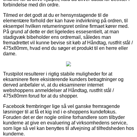
forbindelse med din ordre.
Tilmed er det godt at du er hensynstagende til de
elementære forhold der kan have indvirkning på ordren, til
eksempel hvilken returneringsret online firmaet kører med.
På grund af dette er det ligeledes essesentielt, at man
stadigvæk bibeholder ens ordremail, således man
fremadrettet vil kunne bevise sit køb af Håndtag, rustfrit stål /
475x80mm, hvad end du søger et produkt til en herre eller
dame.
Trustpilot resulterer i rigtig stabile muligheder for at
eksaminere flere eksisterende kunders betragtninger og
derved anbefaler vi, at du eksaminerer internet
webshoppens anmeldelser af Håndtag, rustfrit stål /
475x80mm forud for at du shopper.
Facebook frembringer lige så vel ganske fremragende
løsninger til at få et kig ind i e-shoppens kundefokus.
Foruden det er der nogle online forhandlere som tilbyder
kunderne at give en evaluering af virksomhedens service,
som lige så vel kan benyttes til afvejning af tilfredsheden hos
kunderne.