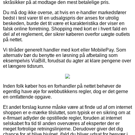
skråsikker på at modtage den mest betalelige pris.
Du må dog ikke overse, at hvis en e-handler markedsfører
bedst i test varer til en udsalgspris der anses for utrolig
beskeden, burde det tit være et karakteristika der viser en
falsk online forretning. Shopping med kort er i hvert fald en
del af et reglement, der sikrer køberen overfor uægte outlets
på nettet.
Vi tilråder generelt handler med kort eller MobilePay. Som
alternativ bør du benytte en løsning på afbetaling som
eksempelvis ViaBill, forudsat du agter at klare pengene over
et længere tidsrum.
Inden folk køber hos en forhandler på nettet behøver de
egentlig have øje for webbutikkens regler, dog er det gerne
en omfattende opgave.
Et andet forslag kunne måske være at finde ud af om internet
shoppen er e-mærke tilsluttet, som typisk er en sikring om at
e-firmaet adlyder de opstillede regler, foruden at internet
selskabet fra tid til anden overværes af eksperter der er
meget fortrolige retningslinjerne. Derudover giver det dig
chance for at blive hjulpet, ifald du bliver udsat for besvær i