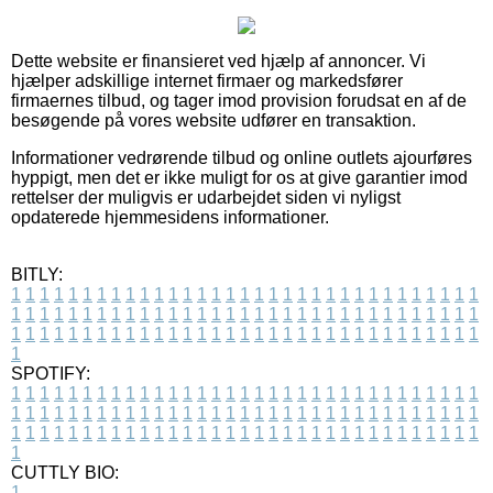
Dette website er finansieret ved hjælp af annoncer. Vi
hjælper adskillige internet firmaer og markedsfører
firmaernes tilbud, og tager imod provision forudsat en af de
besøgende på vores website udfører en transaktion.
Informationer vedrørende tilbud og online outlets ajourføres
hyppigt, men det er ikke muligt for os at give garantier imod
rettelser der muligvis er udarbejdet siden vi nyligst
opdaterede hjemmesidens informationer.
BITLY:
1
1
1
1
1
1
1
1
1
1
1
1
1
1
1
1
1
1
1
1
1
1
1
1
1
1
1
1
1
1
1
1
1
1
1
1
1
1
1
1
1
1
1
1
1
1
1
1
1
1
1
1
1
1
1
1
1
1
1
1
1
1
1
1
1
1
1
1
1
1
1
1
1
1
1
1
1
1
1
1
1
1
1
1
1
1
1
1
1
1
1
1
1
1
1
1
1
1
1
1
SPOTIFY:
1
1
1
1
1
1
1
1
1
1
1
1
1
1
1
1
1
1
1
1
1
1
1
1
1
1
1
1
1
1
1
1
1
1
1
1
1
1
1
1
1
1
1
1
1
1
1
1
1
1
1
1
1
1
1
1
1
1
1
1
1
1
1
1
1
1
1
1
1
1
1
1
1
1
1
1
1
1
1
1
1
1
1
1
1
1
1
1
1
1
1
1
1
1
1
1
1
1
1
1
CUTTLY BIO:
1