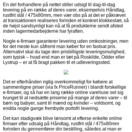
En del forhandlere på nettet stiller udsigt til dag-til-dag
levering på en række af deres varer, eksempelvis Håndtag,
rustfrit stål / 475x80mm, men vær obs på at det er påkrævet
at transaktionen realiseres forinden et konkret klokkeslæt, så
de højst sandsynligt kan nå at få produkterne sendt afsted
inden lagermedarbejderne har fyraften.
Nogle e-firmaer garanterer levering uden omkostninger, men
for det meste kun såfremt man køber for en fastsat pris.
Alternativt skal du tage den prisbilligste leveringsmulighed,
som typisk – hvad end man er tæt på Roskilde, Odder eller
Lystrup – er at få bragt pakken til et udleveringssted.
Det er efterhånden rigtig overkommeligt for købere at
sammenligne priser (via fx PriceRunner) i blandt forskellige
e-firmaer, og så har en lang række online varehuse set sig
tvunget til at nedsætte priserne på mange af deres varer – til
børn og babyer, samt til mænd og kvinder – voldsomt, og
endda nogle gange frembyde portofri levering.
Det kan stadigvæk blive lønsomt at efterse enkelte online
firmaer efter udsalg på Håndtag, rustfrit stål / 475x80mm
forinden du gennemfører din bestilling, således at man er