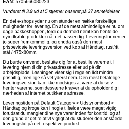
EAN:
5705666080223
Vurderet til
3.9
ud af 5 stjerner baseret på
37
anmeldelser
En del e-shops yder nu om stunder en række forskellige
muligheder for levering. En af de mest almindelige er nu om
dage pakkeshoppen, fordi du dermed nemt kan hente de
nyindkøbte produkter når det passer dig. Leveringsformen er
jo super fremkommelig, og endda også den mest
prisbevidste leveringsversion ved køb af Håndtag, rustfrit
stål / 475x80mm.
Du burde omvendt beslutte dig for at bestille varerne til
levering hjem til din privatadresse eller ud på din
arbejdsplads. Løsningen viser sig i regelen lidt mindre
prisbillig, men lige så vel yderst nem. Den mest betalelige
leveringsversion kan ikke modsiges at være at du selv
henter varerne, som desværre kræver at du opholder dig i
nærheden af internet butikkens adresse.
Leveringstiden på Default Category > Udstyr ombord >
Håndtag og kroge kan i nogle tilfælde være meget vigtig
forudsat du mangler dine nye varer inden for kort tid, og af
den grund er det relativt vigtigt at du studerer den anslåede
leveringstid på det respektive produkt.