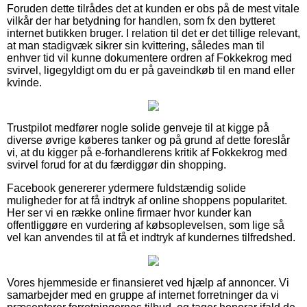
Foruden dette tilrådes det at kunden er obs på de mest vitale
vilkår der har betydning for handlen, som fx den bytteret
internet butikken bruger. I relation til det er det tillige relevant,
at man stadigvæk sikrer sin kvittering, således man til
enhver tid vil kunne dokumentere ordren af Fokkekrog med
svirvel, ligegyldigt om du er på gaveindkøb til en mand eller
kvinde.
Trustpilot medfører nogle solide genveje til at kigge på
diverse øvrige køberes tanker og på grund af dette foreslår
vi, at du kigger på e-forhandlerens kritik af Fokkekrog med
svirvel forud for at du færdiggør din shopping.
Facebook genererer ydermere fuldstændig solide
muligheder for at få indtryk af online shoppens popularitet.
Her ser vi en række online firmaer hvor kunder kan
offentliggøre en vurdering af købsoplevelsen, som lige så
vel kan anvendes til at få et indtryk af kundernes tilfredshed.
Vores hjemmeside er finansieret ved hjælp af annoncer. Vi
samarbejder med en gruppe af internet forretninger da vi