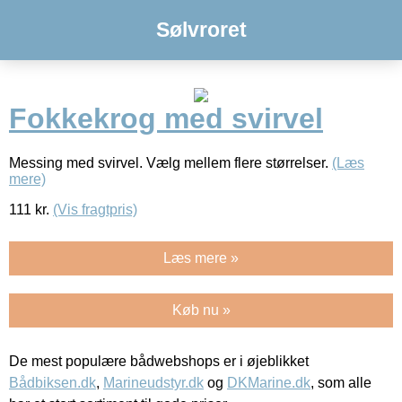
Sølvroret
Fokkekrog med svirvel
Messing med svirvel. Vælg mellem flere størrelser.
(Læs
mere)
111
kr.
(Vis fragtpris)
Læs mere »
Køb nu »
De mest populære bådwebshops er i øjeblikket
Bådbiksen.dk
,
Marineudstyr.dk
og
DKMarine.dk
, som alle