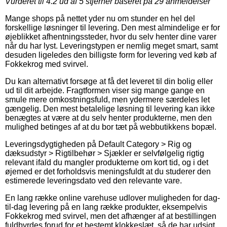
Vurderet til
4.2
ud af 5 stjerner baseret på
29
anmeldelser
Mange shops på nettet yder nu om stunder en hel del
forskellige løsninger til levering. Den mest almindelige er for
øjeblikket afhentningssteder, hvor du selv henter dine varer
når du har lyst. Leveringstypen er nemlig meget smart, samt
desuden ligeledes den billigste form for levering ved køb af
Fokkekrog med svirvel.
Du kan alternativt forsøge at få det leveret til din bolig eller
ud til dit arbejde. Fragtformen viser sig mange gange en
smule mere omkostningsfuld, men ydermere særdeles let
gængelig. Den mest betalelige løsning til levering kan ikke
benægtes at være at du selv henter produkterne, men den
mulighed betinges af at du bor tæt på webbutikkens bopæl.
Leveringsdygtigheden på Default Category > Rig og
dæksudstyr > Rigtilbehør > Sjækler er selvfølgelig rigtig
relevant ifald du mangler produkterne om kort tid, og i det
øjemed er det forholdsvis meningsfuldt at du studerer den
estimerede leveringsdato ved den relevante vare.
En lang række online varehuse udlover muligheden for dag-
til-dag levering på en lang række produkter, eksempelvis
Fokkekrog med svirvel, men det afhænger af at bestillingen
fuldbyrdes forud for et bestemt klokkeslæt, så de har udsigt