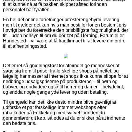
til at kunne nå at få pakken skippet afsted forinden
personalet har fyraften.
En hel del online forretninger præsterer gebyrfri levering,
men tit gælder det kun hvis man bestiller for en bestemt pris.
I øvrigt bør du foretrække den prisbilligste fragtmulighed, der
tit – uden hensyn til om du bor tæt på Herning, Farum eller
Hundested – vil være at få fragtfirmaet til at levere din ordre
til et afhentningssted.
Det er ret så gnidningsløst for almindelige mennesker at
søge sig frem til priser fra forskellige shops på nettet, og
følgelig har masser af internet shops ikke kunne slippe for at
nedbringe udsalgspriserne på produkterne – til børn og
babyer, og endvidere også til herrer og damer – betydeligt,
og endda nogle gange yde levering uden betaling.
Til gengæld kan det ikke desto mindre blive gavnligt at
udforske et par forskellige internet webshops efter
rabatkoder på Fokkekrog med svirvel forinden du
gennemfører dit køb, således at du er sikker på at indhente
den bedste pris.