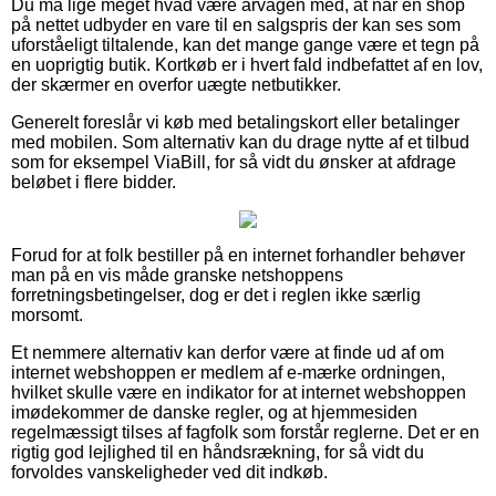
Du må lige meget hvad være årvågen med, at når en shop
på nettet udbyder en vare til en salgspris der kan ses som
uforståeligt tiltalende, kan det mange gange være et tegn på
en uoprigtig butik. Kortkøb er i hvert fald indbefattet af en lov,
der skærmer en overfor uægte netbutikker.
Generelt foreslår vi køb med betalingskort eller betalinger
med mobilen. Som alternativ kan du drage nytte af et tilbud
som for eksempel ViaBill, for så vidt du ønsker at afdrage
beløbet i flere bidder.
Forud for at folk bestiller på en internet forhandler behøver
man på en vis måde granske netshoppens
forretningsbetingelser, dog er det i reglen ikke særlig
morsomt.
Et nemmere alternativ kan derfor være at finde ud af om
internet webshoppen er medlem af e-mærke ordningen,
hvilket skulle være en indikator for at internet webshoppen
imødekommer de danske regler, og at hjemmesiden
regelmæssigt tilses af fagfolk som forstår reglerne. Det er en
rigtig god lejlighed til en håndsrækning, for så vidt du
forvoldes vanskeligheder ved dit indkøb.