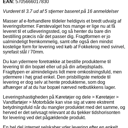
EAN:
5705666017830
Vurderet til
3.7
ud af 5 stjerner baseret på
16
anmeldelser
Masser af e-forhandlere tildeler heldigvis et bredt udvalg af
leveringsformer. Førstevalget hos mange er lige nu at få
leveret til et udleveringssted, og så henter du bare din
bestilling præcis når det passer dig. Fragtformen er jo
ualmindeligt fremkommelig, samt ofte også den mindst
kostelige form for levering ved køb af Fokkekrog med svirvel,
syrefast stål / 70mm.
Du kan ydermere foretrække at bestille produkterne til
levering til din bopæl eller ud på din arbejdsplads.
Fragttypen er almindeligvis lidt mere omkostningsfuld, men
ydermere i høj grad enkel. Den prisbilligste metode til
levering er dog selv at hente produkterne, som dog
afhænger af at du har bopæl nærved netbutikkens lager.
Leveringshastigheden på Køretøjer og dele > Køretøjer >
Vandfartøjer > Motorbåde kan vise sig at være ekstremt
betydningsfuld når du mangler produktet med det samme, og
herved er det selvsagt relevant at du tjekker tidshorisonten
for levering ved det pågældende produkt.
En hel del internet selskaber yder levering efter en enkelt