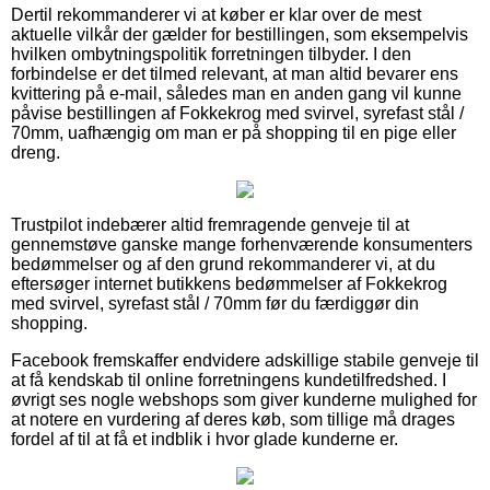
Dertil rekommanderer vi at køber er klar over de mest
aktuelle vilkår der gælder for bestillingen, som eksempelvis
hvilken ombytningspolitik forretningen tilbyder. I den
forbindelse er det tilmed relevant, at man altid bevarer ens
kvittering på e-mail, således man en anden gang vil kunne
påvise bestillingen af Fokkekrog med svirvel, syrefast stål /
70mm, uafhængig om man er på shopping til en pige eller
dreng.
Trustpilot indebærer altid fremragende genveje til at
gennemstøve ganske mange forhenværende konsumenters
bedømmelser og af den grund rekommanderer vi, at du
eftersøger internet butikkens bedømmelser af Fokkekrog
med svirvel, syrefast stål / 70mm før du færdiggør din
shopping.
Facebook fremskaffer endvidere adskillige stabile genveje til
at få kendskab til online forretningens kundetilfredshed. I
øvrigt ses nogle webshops som giver kunderne mulighed for
at notere en vurdering af deres køb, som tillige må drages
fordel af til at få et indblik i hvor glade kunderne er.