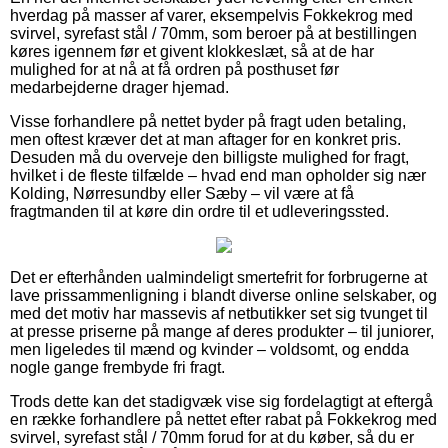
hverdag på masser af varer, eksempelvis Fokkekrog med
svirvel, syrefast stål / 70mm, som beroer på at bestillingen
køres igennem før et givent klokkeslæt, så at de har
mulighed for at nå at få ordren på posthuset før
medarbejderne drager hjemad.
Visse forhandlere på nettet byder på fragt uden betaling,
men oftest kræver det at man aftager for en konkret pris.
Desuden må du overveje den billigste mulighed for fragt,
hvilket i de fleste tilfælde – hvad end man opholder sig nær
Kolding, Nørresundby eller Sæby – vil være at få
fragtmanden til at køre din ordre til et udleveringssted.
Det er efterhånden ualmindeligt smertefrit for forbrugerne at
lave prissammenligning i blandt diverse online selskaber, og
med det motiv har massevis af netbutikker set sig tvunget til
at presse priserne på mange af deres produkter – til juniorer,
men ligeledes til mænd og kvinder – voldsomt, og endda
nogle gange frembyde fri fragt.
Trods dette kan det stadigvæk vise sig fordelagtigt at eftergå
en række forhandlere på nettet efter rabat på Fokkekrog med
svirvel, syrefast stål / 70mm forud for at du køber, så du er