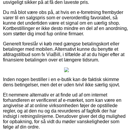
usvigeligt sikker på at få den laveste pris.
Du må blot være obs på, at hvis en e-forretning frembyder
varer til en salgspris som er overordentlig favorabel, så
kunne det undertiden være et signal om en uærlig shop.
Kortbestillinger er ikke desto mindre en del af en anordning,
som støtter dig imod fup online firmaer.
Generelt foreslår vi køb med gængse betalingskort eller
betalinger med mobilen. Alternativt kunne du benytte et
afdragstilbud som fx ViaBill, i tilfælde af at du higer efter at
finansiere betalingen over et længere tidsrum.
Inden nogen bestiller i en e-butik kan de faktisk skimme
dens betingelser, men det er uden tvivl ikke særlig sjovt.
Et nemmere alternativ er at finde ud af om internet
forhandleren er verificeret af e-mærket, som kan være en
angivelse af at online virksomheden føjer de opstillede
regler, og at den nu og da revurderes af fagfolk der har
indsigt i retningslinjerne. Derudover giver det dig mulighed
for opbakning, for så vidt du møder vanskeligheder som
følge af din ordre.