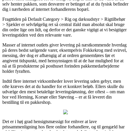
selv henter pakken, som desværre er betinget af at du fysisk befinder
dig i nærheden af internet forhandlerens bopæl.
Fragttiden på Default Category > Rig og dæksudstyr > Rigtilbehør
> Sjækler er selvfølgelig ret så central ifald man absolut skal bruge
din ordre lige om lidt, og derfor er det ganske vigtigt at vi besigtiger
leveringstiden ved den relevante vare.
Masser af internet outlets giver levering på næstkommende hverdag
på deres bedst sælgende varer, eksempelvis Fokkekrog med svirvel,
messing, der dog er afhængig af at ordren gennemføres før et
angivent tidspunkt, med hensynstagen til at de har mulighed for at
nå at få produkterne på posthuset forinden pakkemedarbejderne
holder fyraften.
Indtil flere internet virksomheder lover levering uden gebyr, men
ofte kræves det at du handler for et konkret beløb. Ellers skulle du
udvælge den mest betalelige leveringsløsning, der oftest – om man
bor ved Herning, Korsør eller Støvring – er at få leveret din
bestilling til en pakkeshop.
Det er i høj grad hensigtsmæssigt for enhver at lave
prissammenligning hos flere online forhandlere, og til gengæld har