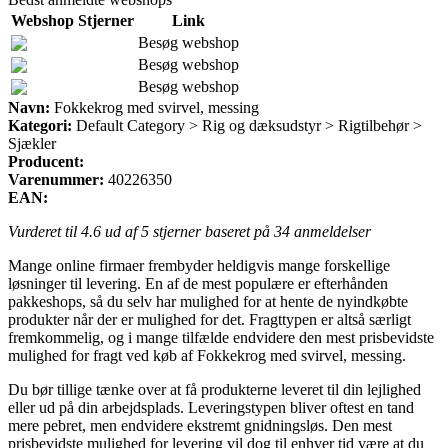
Webshop
Stjerner
Link
Besøg webshop
Besøg webshop
Besøg webshop
Navn:
Fokkekrog med svirvel, messing
Kategori:
Default Category > Rig og dæksudstyr > Rigtilbehør >
Sjækler
Producent:
Varenummer:
40226350
EAN:
Vurderet til
4.6
ud af 5 stjerner baseret på
34
anmeldelser
Mange online firmaer frembyder heldigvis mange forskellige
løsninger til levering. En af de mest populære er efterhånden
pakkeshops, så du selv har mulighed for at hente de nyindkøbte
produkter når der er mulighed for det. Fragttypen er altså særligt
fremkommelig, og i mange tilfælde endvidere den mest prisbevidste
mulighed for fragt ved køb af Fokkekrog med svirvel, messing.
Du bør tillige tænke over at få produkterne leveret til din lejlighed
eller ud på din arbejdsplads. Leveringstypen bliver oftest en tand
mere pebret, men endvidere ekstremt gnidningsløs. Den mest
prisbevidste mulighed for levering vil dog til enhver tid være at du