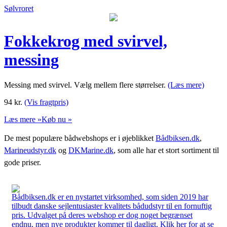
Sølvroret
Fokkekrog med svirvel,
messing
Messing med svirvel. Vælg mellem flere størrelser.
(Læs mere)
94
kr.
(Vis fragtpris)
Læs mere »
Køb nu »
De mest populære bådwebshops er i øjeblikket
Bådbiksen.dk
,
Marineudstyr.dk
og
DKMarine.dk
, som alle har et stort sortiment til
gode priser.
Bådbiksen.dk er en nystartet virksomhed, som siden 2019 har
tilbudt danske sejlentusiaster kvalitets bådudstyr til en fornuftig
pris. Udvalget på deres webshop er dog noget begrænset
endnu, men nye produkter kommer til dagligt. Klik her for at se