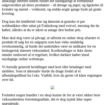
adskillige internet outlets fundet det uundgåeligt at formindske
salgsværdien på deres produkter – til drenge og piger, og ligeledes til
kvinder og mænd – voldsomt, og endda nogle gange byde på gratis
levering.
Dog kan det imidlertid vise sig lønsomt at granske et par
webbutikker efter rabat på Fokkekrog med svirvel, messing før du
køber, således at du er sikret at antage den bedste pris.
Man skal dog være så påvagt, at såfremt en online shop afsætter et
produkt til salg for en salgspris som kan virke umådelig
overkommelig, så burde det undertiden være en indikator for en
bedragerisk internet virksomhed. Kortbetalinger er ikke desto
mindre omfavnet af et regelsæt, hvilket dækker køber imod
snydagtige online webshops.
Vi foreslår generelt bestillinger med kort eller betalinger med
mobilen. Som et alternativ burde du drage fordel af et
afbetalingstilbud fra f.eks. ViaBill, hvis du gerne vil klare regningen
over tid.
Forinden nogen handler i en shop kunne de for at være sikker bese
virksomhedens forretningsaftale, det er dog typisk ikke super
spændende.