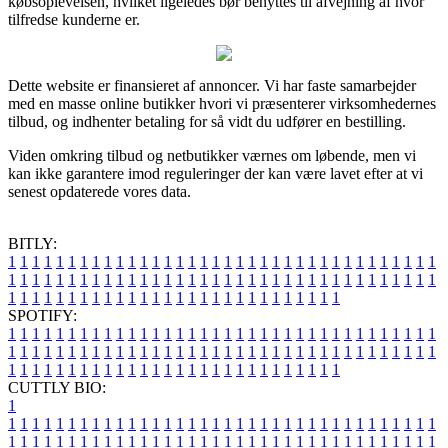
købsoplevelsen, hvilket ligeledes bør benyttes til afvejning af hvor
tilfredse kunderne er.
Dette website er finansieret af annoncer. Vi har faste samarbejder
med en masse online butikker hvori vi præsenterer virksomhedernes
tilbud, og indhenter betaling for så vidt du udfører en bestilling.
Viden omkring tilbud og netbutikker værnes om løbende, men vi
kan ikke garantere imod reguleringer der kan være lavet efter at vi
senest opdaterede vores data.
BITLY:
1
1
1
1
1
1
1
1
1
1
1
1
1
1
1
1
1
1
1
1
1
1
1
1
1
1
1
1
1
1
1
1
1
1
1
1
1
1
1
1
1
1
1
1
1
1
1
1
1
1
1
1
1
1
1
1
1
1
1
1
1
1
1
1
1
1
1
1
1
1
1
1
1
1
1
1
1
1
1
1
1
1
1
1
1
1
1
1
1
1
1
1
1
1
1
1
1
1
1
1
SPOTIFY:
1
1
1
1
1
1
1
1
1
1
1
1
1
1
1
1
1
1
1
1
1
1
1
1
1
1
1
1
1
1
1
1
1
1
1
1
1
1
1
1
1
1
1
1
1
1
1
1
1
1
1
1
1
1
1
1
1
1
1
1
1
1
1
1
1
1
1
1
1
1
1
1
1
1
1
1
1
1
1
1
1
1
1
1
1
1
1
1
1
1
1
1
1
1
1
1
1
1
1
1
CUTTLY BIO:
1
1
1
1
1
1
1
1
1
1
1
1
1
1
1
1
1
1
1
1
1
1
1
1
1
1
1
1
1
1
1
1
1
1
1
1
1
1
1
1
1
1
1
1
1
1
1
1
1
1
1
1
1
1
1
1
1
1
1
1
1
1
1
1
1
1
1
1
1
1
1
1
1