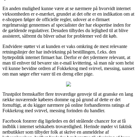
En anden mulighed kunne være at se nærmere på hvorvidt internet
virksomheden er e-mærket, grundet at det ofte er en indikation om at
e-shoppen følger de officielle regler, udover at e-firmaet
regelmæssigt gennemses af specialister der har ekspertise inden for
de gældende regulativer. Desuden tilbydes du lejlighed til at blive
assisteret, såfremt du bliver udsat for problemer ved dit køb.
Endvidere støtter vi at kunden er vaks omkring de mest relevante
retningslinjer der har indvirkning på bestillingen, f.eks. den
byttepolitik internet firmaet har. Derfor er det ydermere relevant, at
man til enhver tid bevarer sin e-mail kvittering, så man når som helst
vil kunne bevidne ordren af Fokkekrog med svirvel, messing, uanset
om man søger efter varer til en dreng eller pige.
Trustpilot fremskaffer flere troværdige genveje til at granske en lang
række nuværende køberes domme og på grund af dette er det
fornuftigt, at du kigger nærmere på online forhandlerens ratings af
Fokkekrog med svirvel, messing forinden du handler.
Facebook forærer dig ligeledes en del strålende chancer for at få
indblik i internet selskabets troværdighed. Herinde møder vi faktisk
netbutikker som tilbyder folk at skrive en anmeldelse af