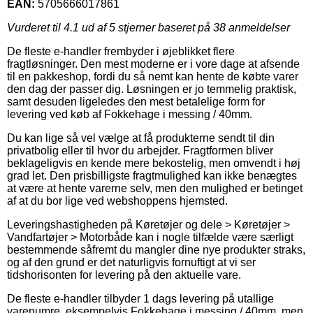
EAN:
5705666017861
Vurderet til
4.1
ud af 5 stjerner baseret på
38
anmeldelser
De fleste e-handler frembyder i øjeblikket flere
fragtløsninger. Den mest moderne er i vore dage at afsende
til en pakkeshop, fordi du så nemt kan hente de købte varer
den dag der passer dig. Løsningen er jo temmelig praktisk,
samt desuden ligeledes den mest betalelige form for
levering ved køb af Fokkehage i messing / 40mm.
Du kan lige så vel vælge at få produkterne sendt til din
privatbolig eller til hvor du arbejder. Fragtformen bliver
beklageligvis en kende mere bekostelig, men omvendt i høj
grad let. Den prisbilligste fragtmulighed kan ikke benægtes
at være at hente varerne selv, men den mulighed er betinget
af at du bor lige ved webshoppens hjemsted.
Leveringshastigheden på Køretøjer og dele > Køretøjer >
Vandfartøjer > Motorbåde kan i nogle tilfælde være særligt
bestemmende såfremt du mangler dine nye produkter straks,
og af den grund er det naturligvis fornuftigt at vi ser
tidshorisonten for levering på den aktuelle vare.
De fleste e-handler tilbyder 1 dags levering på utallige
varenumre, eksempelvis Fokkehage i messing / 40mm, men