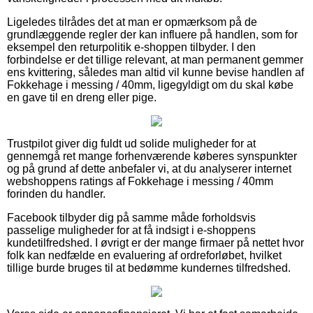
Ligeledes tilrådes det at man er opmærksom på de
grundlæggende regler der kan influere på handlen, som for
eksempel den returpolitik e-shoppen tilbyder. I den
forbindelse er det tillige relevant, at man permanent gemmer
ens kvittering, således man altid vil kunne bevise handlen af
Fokkehage i messing / 40mm, ligegyldigt om du skal købe
en gave til en dreng eller pige.
Trustpilot giver dig fuldt ud solide muligheder for at
gennemgå ret mange forhenværende køberes synspunkter
og på grund af dette anbefaler vi, at du analyserer internet
webshoppens ratings af Fokkehage i messing / 40mm
forinden du handler.
Facebook tilbyder dig på samme måde forholdsvis
passelige muligheder for at få indsigt i e-shoppens
kundetilfredshed. I øvrigt er der mange firmaer på nettet hvor
folk kan nedfælde en evaluering af ordreforløbet, hvilket
tillige burde bruges til at bedømme kundernes tilfredshed.