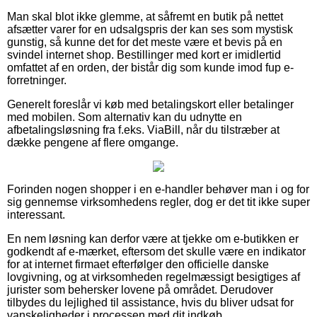
Man skal blot ikke glemme, at såfremt en butik på nettet
afsætter varer for en udsalgspris der kan ses som mystisk
gunstig, så kunne det for det meste være et bevis på en
svindel internet shop. Bestillinger med kort er imidlertid
omfattet af en orden, der bistår dig som kunde imod fup e-
forretninger.
Generelt foreslår vi køb med betalingskort eller betalinger
med mobilen. Som alternativ kan du udnytte en
afbetalingsløsning fra f.eks. ViaBill, når du tilstræber at
dække pengene af flere omgange.
Forinden nogen shopper i en e-handler behøver man i og for
sig gennemse virksomhedens regler, dog er det tit ikke super
interessant.
En nem løsning kan derfor være at tjekke om e-butikken er
godkendt af e-mærket, eftersom det skulle være en indikator
for at internet firmaet efterfølger den officielle danske
lovgivning, og at virksomheden regelmæssigt besigtiges af
jurister som behersker lovene på området. Derudover
tilbydes du lejlighed til assistance, hvis du bliver udsat for
vanskeligheder i processen med dit indkøb.