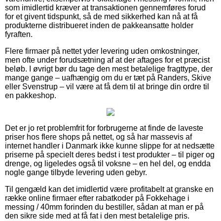
som imidlertid kræver at transaktionen gennemføres forud
for et givent tidspunkt, så de med sikkerhed kan nå at få
produkterne distribueret inden de pakkeansatte holder
fyraften.
Flere firmaer på nettet yder levering uden omkostninger,
men ofte under forudsætning af at der aftages for et præcist
beløb. I øvrigt bør du tage den mest betalelige fragttype, der
mange gange – uafhængig om du er tæt på Randers, Skive
eller Svenstrup – vil være at få dem til at bringe din ordre til
en pakkeshop.
Det er jo ret problemfrit for forbrugerne at finde de laveste
priser hos flere shops på nettet, og så har massevis af
internet handler i Danmark ikke kunne slippe for at nedsætte
priserne på specielt deres bedst i test produkter – til piger og
drenge, og ligeledes også til voksne – en hel del, og endda
nogle gange tilbyde levering uden gebyr.
Til gengæld kan det imidlertid være profitabelt at granske en
række online firmaer efter rabatkoder på Fokkehage i
messing / 40mm forinden du bestiller, sådan at man er på
den sikre side med at få fat i den mest betalelige pris.