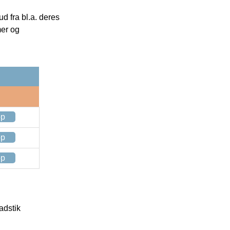
 fra bl.a. deres
mer og
op
op
op
adstik