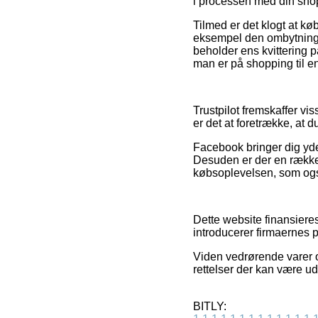
i processen med din sho
Tilmed er det klogt at kø
eksempel den ombytningspo
beholder ens kvittering p
man er på shopping til e
Trustpilot fremskaffer vi
er det at foretrække, at d
Facebook bringer dig yder
Desuden er der en række 
købsoplevelsen, som også 
Dette website finansieres
introducerer firmaernes 
Viden vedrørende varer og
rettelser der kan være u
BITLY: