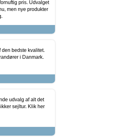
fornuftig pris. Udvalget
u, men nye produkter
g.
den bedste kvalitet.
erandører i Danmark.
de udvalg af alt det
kker sejltur. Klik her