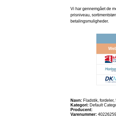
Vi har gennemgået de mes
prisniveau, sortimentstø
betalingsmuligheder.
We
Navn:
Fladstik, fordeler, 
Kategori:
Default Categor
Producent:
Varenummer:
4022625