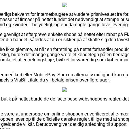
ærligt bekvemt for internetbrugere at vurdere prisniveauet fra fors
masser af firmaer på nettet fundet det nødvendigt at stampe pris
ænd og kvinder – betydeligt, og endda nogle gange love leverin
e gavnligt at efterprøve enkelte shops på nettet efter rabat på Fla
er din handel, således at du er sikker på at skaffe sig den lavest
e ikke glemme, at når en forretning på nettet forhandler produkte
stig, burde det mange gange være et kendetegn på en bedrageri
 omfattet af en retningslinje, hvilket forsvarer dig som køber im
dler med kort eller MobilePay. Som en alternativ mulighed kan du
lvis ViaBill, ifald du vil betale prisen over flere uger.
butik på nettet burde de de facto bese webshoppens regler, det 
 være at undersøge om online shoppen er verificeret af e-mærke
oppen lever op til de officielle danske regler, tillige med at sh
ældende vilkår. Derudover giver det dig anledning til support,