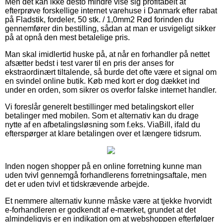
Men det kan ikke desto mindre vise sig profitabelt at
efterprøve forskellige internet varehuse i Danmark efter rabat
på Fladstik, fordeler, 50 stk. / 1,0mm2 Rød forinden du
gennemfører din bestilling, sådan at man er usvigeligt sikker
på at opnå den mest betalelige pris.
Man skal imidlertid huske på, at når en forhandler på nettet
afsætter bedst i test varer til en pris der anses for
ekstraordinært tiltalende, så burde det ofte være et signal om
en svindel online butik. Køb med kort er dog dækket ind
under en orden, som sikrer os overfor falske internet handler.
Vi foreslår generelt bestillinger med betalingskort eller
betalinger med mobilen. Som et alternativ kan du drage
nytte af en afbetalingsløsning som f.eks. ViaBill, ifald du
efterspørger at klare betalingen over et længere tidsrum.
Inden nogen shopper på en online forretning kunne man
uden tvivl gennemgå forhandlerens forretningsaftale, men
det er uden tvivl et tidskrævende arbejde.
Et nemmere alternativ kunne måske være at tjekke hvorvidt
e-forhandleren er godkendt af e-mærket, grundet at det
almindeligvis er en indikation om at webshoppen efterfølger