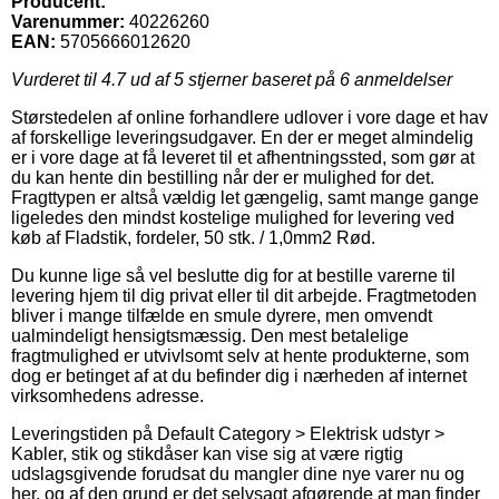
Producent:
Varenummer:
40226260
EAN:
5705666012620
Vurderet til
4.7
ud af 5 stjerner baseret på
6
anmeldelser
Størstedelen af online forhandlere udlover i vore dage et hav
af forskellige leveringsudgaver. En der er meget almindelig
er i vore dage at få leveret til et afhentningssted, som gør at
du kan hente din bestilling når der er mulighed for det.
Fragttypen er altså vældig let gængelig, samt mange gange
ligeledes den mindst kostelige mulighed for levering ved
køb af Fladstik, fordeler, 50 stk. / 1,0mm2 Rød.
Du kunne lige så vel beslutte dig for at bestille varerne til
levering hjem til dig privat eller til dit arbejde. Fragtmetoden
bliver i mange tilfælde en smule dyrere, men omvendt
ualmindeligt hensigtsmæssig. Den mest betalelige
fragtmulighed er utvivlsomt selv at hente produkterne, som
dog er betinget af at du befinder dig i nærheden af internet
virksomhedens adresse.
Leveringstiden på Default Category > Elektrisk udstyr >
Kabler, stik og stikdåser kan vise sig at være rigtig
udslagsgivende forudsat du mangler dine nye varer nu og
her, og af den grund er det selvsagt afgørende at man finder