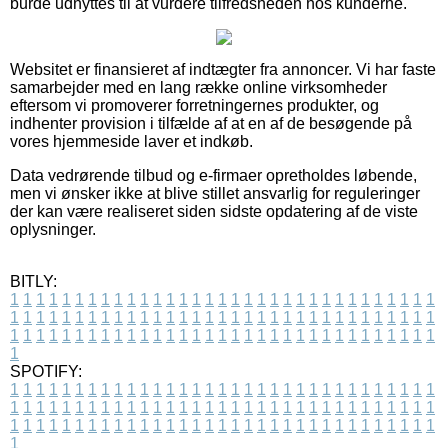
burde udnyttes til at vurdere tilfredsheden hos kunderne.
Websitet er finansieret af indtægter fra annoncer. Vi har faste
samarbejder med en lang række online virksomheder
eftersom vi promoverer forretningernes produkter, og
indhenter provision i tilfælde af at en af de besøgende på
vores hjemmeside laver et indkøb.
Data vedrørende tilbud og e-firmaer opretholdes løbende,
men vi ønsker ikke at blive stillet ansvarlig for reguleringer
der kan være realiseret siden sidste opdatering af de viste
oplysninger.
BITLY:
1
1
1
1
1
1
1
1
1
1
1
1
1
1
1
1
1
1
1
1
1
1
1
1
1
1
1
1
1
1
1
1
1
1
1
1
1
1
1
1
1
1
1
1
1
1
1
1
1
1
1
1
1
1
1
1
1
1
1
1
1
1
1
1
1
1
1
1
1
1
1
1
1
1
1
1
1
1
1
1
1
1
1
1
1
1
1
1
1
1
1
1
1
1
1
1
1
1
1
1
SPOTIFY:
1
1
1
1
1
1
1
1
1
1
1
1
1
1
1
1
1
1
1
1
1
1
1
1
1
1
1
1
1
1
1
1
1
1
1
1
1
1
1
1
1
1
1
1
1
1
1
1
1
1
1
1
1
1
1
1
1
1
1
1
1
1
1
1
1
1
1
1
1
1
1
1
1
1
1
1
1
1
1
1
1
1
1
1
1
1
1
1
1
1
1
1
1
1
1
1
1
1
1
1