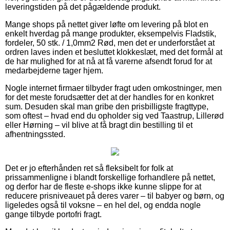
leveringstiden på det pågældende produkt.
Mange shops på nettet giver løfte om levering på blot en
enkelt hverdag på mange produkter, eksempelvis Fladstik,
fordeler, 50 stk. / 1,0mm2 Rød, men det er underforstået at
ordren laves inden et besluttet klokkeslæt, med det formål at
de har mulighed for at nå at få varerne afsendt forud for at
medarbejderne tager hjem.
Nogle internet firmaer tilbyder fragt uden omkostninger, men
for det meste forudsætter det at der handles for en konkret
sum. Desuden skal man gribe den prisbilligste fragttype,
som oftest – hvad end du opholder sig ved Taastrup, Lillerød
eller Hørning – vil blive at få bragt din bestilling til et
afhentningssted.
Det er jo efterhånden ret så fleksibelt for folk at
prissammenligne i blandt forskellige forhandlere på nettet,
og derfor har de fleste e-shops ikke kunne slippe for at
reducere prisniveauet på deres varer – til babyer og børn, og
ligeledes også til voksne – en hel del, og endda nogle
gange tilbyde portofri fragt.