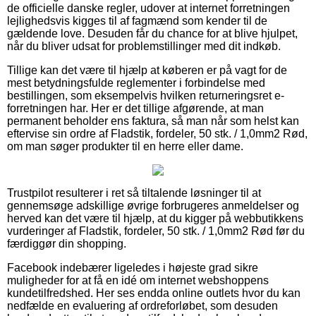
de officielle danske regler, udover at internet forretningen
lejlighedsvis kigges til af fagmænd som kender til de
gældende love. Desuden får du chance for at blive hjulpet,
når du bliver udsat for problemstillinger med dit indkøb.
Tillige kan det være til hjælp at køberen er på vagt for de
mest betydningsfulde reglementer i forbindelse med
bestillingen, som eksempelvis hvilken returneringsret e-
forretningen har. Her er det tillige afgørende, at man
permanent beholder ens faktura, så man når som helst kan
eftervise sin ordre af Fladstik, fordeler, 50 stk. / 1,0mm2 Rød,
om man søger produkter til en herre eller dame.
Trustpilot resulterer i ret så tiltalende løsninger til at
gennemsøge adskillige øvrige forbrugeres anmeldelser og
herved kan det være til hjælp, at du kigger på webbutikkens
vurderinger af Fladstik, fordeler, 50 stk. / 1,0mm2 Rød før du
færdiggør din shopping.
Facebook indebærer ligeledes i højeste grad sikre
muligheder for at få en idé om internet webshoppens
kundetilfredshed. Her ses endda online outlets hvor du kan
nedfælde en evaluering af ordreforløbet, som desuden