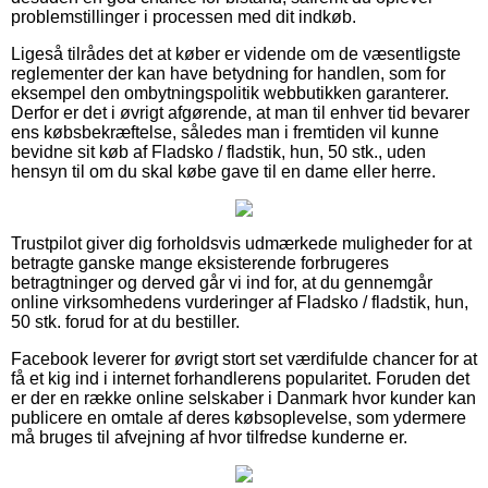
problemstillinger i processen med dit indkøb.
Ligeså tilrådes det at køber er vidende om de væsentligste
reglementer der kan have betydning for handlen, som for
eksempel den ombytningspolitik webbutikken garanterer.
Derfor er det i øvrigt afgørende, at man til enhver tid bevarer
ens købsbekræftelse, således man i fremtiden vil kunne
bevidne sit køb af Fladsko / fladstik, hun, 50 stk., uden
hensyn til om du skal købe gave til en dame eller herre.
Trustpilot giver dig forholdsvis udmærkede muligheder for at
betragte ganske mange eksisterende forbrugeres
betragtninger og derved går vi ind for, at du gennemgår
online virksomhedens vurderinger af Fladsko / fladstik, hun,
50 stk. forud for at du bestiller.
Facebook leverer for øvrigt stort set værdifulde chancer for at
få et kig ind i internet forhandlerens popularitet. Foruden det
er der en række online selskaber i Danmark hvor kunder kan
publicere en omtale af deres købsoplevelse, som ydermere
må bruges til afvejning af hvor tilfredse kunderne er.