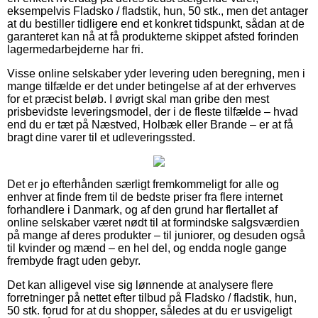
eksempelvis Fladsko / fladstik, hun, 50 stk., men det antager
at du bestiller tidligere end et konkret tidspunkt, sådan at de
garanteret kan nå at få produkterne skippet afsted forinden
lagermedarbejderne har fri.
Visse online selskaber yder levering uden beregning, men i
mange tilfælde er det under betingelse af at der erhverves
for et præcist beløb. I øvrigt skal man gribe den mest
prisbevidste leveringsmodel, der i de fleste tilfælde – hvad
end du er tæt på Næstved, Holbæk eller Brande – er at få
bragt dine varer til et udleveringssted.
Det er jo efterhånden særligt fremkommeligt for alle og
enhver at finde frem til de bedste priser fra flere internet
forhandlere i Danmark, og af den grund har flertallet af
online selskaber været nødt til at formindske salgsværdien
på mange af deres produkter – til juniorer, og desuden også
til kvinder og mænd – en hel del, og endda nogle gange
frembyde fragt uden gebyr.
Det kan alligevel vise sig lønnende at analysere flere
forretninger på nettet efter tilbud på Fladsko / fladstik, hun,
50 stk. forud for at du shopper, således at du er usvigeligt