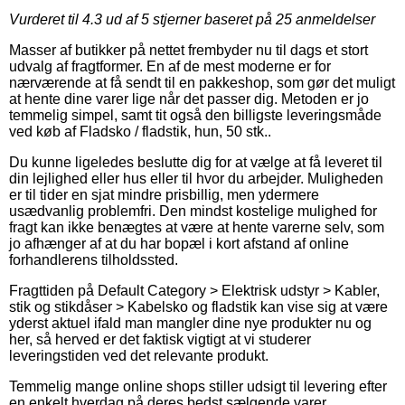
Vurderet til
4.3
ud af 5 stjerner baseret på
25
anmeldelser
Masser af butikker på nettet frembyder nu til dags et stort
udvalg af fragtformer. En af de mest moderne er for
nærværende at få sendt til en pakkeshop, som gør det muligt
at hente dine varer lige når det passer dig. Metoden er jo
temmelig simpel, samt tit også den billigste leveringsmåde
ved køb af Fladsko / fladstik, hun, 50 stk..
Du kunne ligeledes beslutte dig for at vælge at få leveret til
din lejlighed eller hus eller til hvor du arbejder. Muligheden
er til tider en sjat mindre prisbillig, men ydermere
usædvanlig problemfri. Den mindst kostelige mulighed for
fragt kan ikke benægtes at være at hente varerne selv, som
jo afhænger af at du har bopæl i kort afstand af online
forhandlerens tilholdssted.
Fragttiden på Default Category > Elektrisk udstyr > Kabler,
stik og stikdåser > Kabelsko og fladstik kan vise sig at være
yderst aktuel ifald man mangler dine nye produkter nu og
her, så herved er det faktisk vigtigt at vi studerer
leveringstiden ved det relevante produkt.
Temmelig mange online shops stiller udsigt til levering efter
en enkelt hverdag på deres bedst sælgende varer,