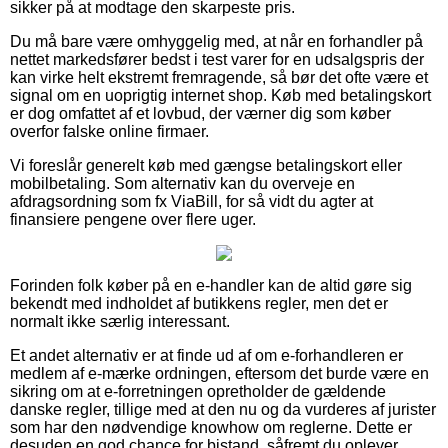
sikker på at modtage den skarpeste pris.
Du må bare være omhyggelig med, at når en forhandler på
nettet markedsfører bedst i test varer for en udsalgspris der
kan virke helt ekstremt fremragende, så bør det ofte være et
signal om en uoprigtig internet shop. Køb med betalingskort
er dog omfattet af et lovbud, der værner dig som køber
overfor falske online firmaer.
Vi foreslår generelt køb med gængse betalingskort eller
mobilbetaling. Som alternativ kan du overveje en
afdragsordning som fx ViaBill, for så vidt du agter at
finansiere pengene over flere uger.
Forinden folk køber på en e-handler kan de altid gøre sig
bekendt med indholdet af butikkens regler, men det er
normalt ikke særlig interessant.
Et andet alternativ er at finde ud af om e-forhandleren er
medlem af e-mærke ordningen, eftersom det burde være en
sikring om at e-forretningen opretholder de gældende
danske regler, tillige med at den nu og da vurderes af jurister
som har den nødvendige knowhow om reglerne. Dette er
desuden en god chance for bistand, såfremt du oplever