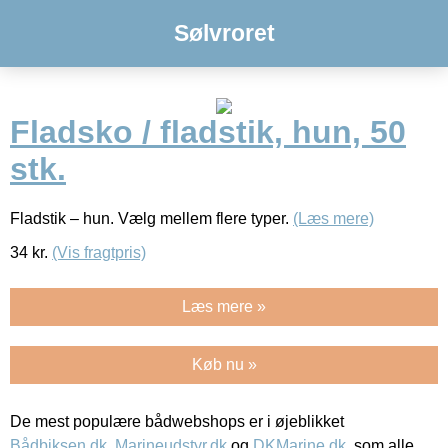
Sølvroret
Fladsko / fladstik, hun, 50
stk.
Fladstik – hun. Vælg mellem flere typer.
(Læs mere)
34
kr.
(Vis fragtpris)
Læs mere »
Køb nu »
De mest populære bådwebshops er i øjeblikket
Bådbiksen.dk
,
Marineudstyr.dk
og
DKMarine.dk
, som alle